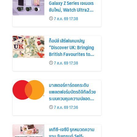
Galaxy Z Series เจเนอเร
ชันใหม่, Watch Ultra2
และ Watch9 สูงกว่ารุ่น
7 ส.ค. 69 17:38
ก่อนหน้ากว่า 30%
ท็อปส์ เสิร์ฟแคมเปญ
“Discover UK: Bringing
British Favourites to
You” ขนทัพของอร่อยและ
7 ส.ค. 69 17:38
ไอเท็มฮิตจากสหราช
อาณาจักร ส่งตรงถึงมือ
ตั้งแต่วันนี้ – 18 สิงหาคมนี้
มาสเตอร์การ์ดยกระดับ
แพลตฟอร์มบัตรดิจิทัลด้วย
ระบบควบคุมความปลอดภัย
ใหม่
7 ส.ค. 69 17:36
เคทีซี–เจซีบี รุกหมวดความ
งาม รับเทรนด์ Self-