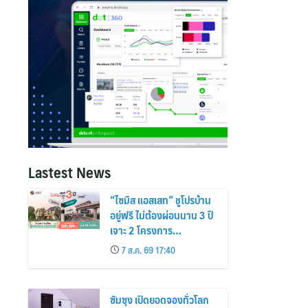
Lastest News
“ไซมิส แอสเสท” ชูโปรบ้าน
อยู่ฟรี ไม่ต้องผ่อนนาน 3 ปี
เจาะ 2 โครงการ
“Siamese Holm–
7 ส.ค. 69 17:40
Siamese Blossom”
พร้อมส่วนลดและสิทธิพิเศษ
ถึง 31 สิงหาคม 2569
ซัมซุง เปิดยอดจองทั่วโลก