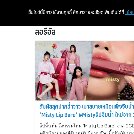
เว็บไซต์นี้มีการใช้งานคุกกี้ ศึกษารายละเอียดเพิ่มเติมได้ที่
นโยบ
ลอรีอัล
สัมผัสลุคปากฉ่ำวาว เบาสบายเหมือนพึ่งจิบน้ำ
‘Misty Lip Bare’ #Mistyลิปจิบน้ำ ใหม่จาก
ลิปทิ้นท์นวัตกรรมใหม่ ‘Misty Lip Bare’ จาก 3C
พลิกนิยามของสีสันบนริมฝีปาก ด้วยเนื้อสัมผัส บา