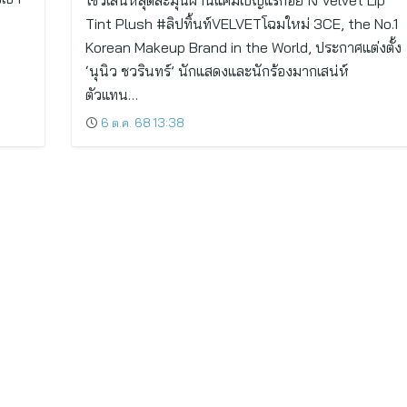
โชว์เสน่ห์สุดละมุนผ่านแคมเปญแรกอย่าง Velvet Lip
Tint Plush #ลิปทิ้นท์VELVETโฉมใหม่ 3CE, the No.1
Korean Makeup Brand in the World, ประกาศแต่งตั้ง
‘นุนิว ชวรินทร์’ นักแสดงและนักร้องมากเสน่ห์
ตัวแทน…
6 ต.ค. 68 13:38