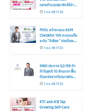
careจำนวนสมาชิกใช้จ่าย
หมวดเครื่องสำอางเพิ่ม
7 ส.ค. 69 17:34
26%
PHOL คว้าคะแนน AGM
Checklist 100 คะแนนเต็ม
ระดับ “ดีเยี่ยม” ต่อเนื่องเป็น
ปีที่ 7 ตอกย้ำการดำเนิน
7 ส.ค. 69 17:33
ธุรกิจตามหลักธรรมาภิบาล
โปร่งใส สร้างความเชื่อมั่นผู้
ถือหุ้น
SINO ประกาศ Q2/69 ทำ
กำไรสุทธิ 10 ล้านบาท ฟื้น
ตัวแกร่งจากไตรมาสก่อน
เตรียมจ่ายปันผลระหว่าง
7 ส.ค. 69 17:33
กาล 0.014423 บาทต่อหุ้น
ครึ่งปีหลังมุ่งเติบโตต่อเนื่อง
KTC and JCB Tap
Growing Self-Care