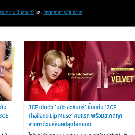
หน้าแรก
ท่องเที่ยว
ไอที
เศรษฐกิจ/การเงิน
ายความเป็นส่วนตัว
และ
ข้อตกลงการใช้บริการ
กับ
3CE เปิดตัว ‘นุนิว ชวรินทร์’ ขึ้นแท่น ‘3CE
 3CE
Thailand Lip Muse’ คนแรก พร้อมสะกดทุก
สายตาด้วยสีสันลิปสุดไอคอนิก
E
งเบา