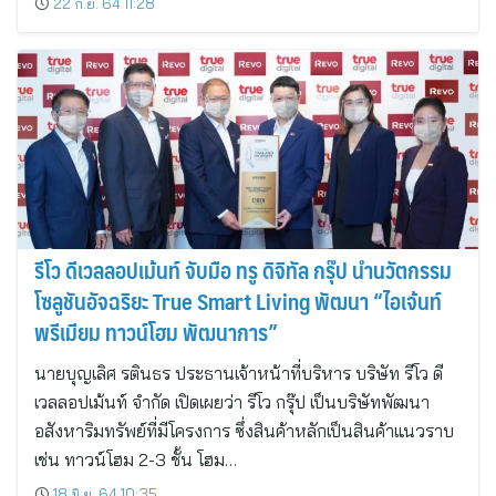
22 ก.ย. 64 11:28
รีโว ดีเวลลอปเม้นท์ จับมือ ทรู ดิจิทัล กรุ๊ป นำนวัตกรรม
โซลูชันอัจฉริยะ True Smart Living พัฒนา “ไอเจ้นท์
พรีเมียม ทาวน์โฮม พัฒนาการ”
นายบุญเลิศ รตินธร ประธานเจ้าหน้าที่บริหาร บริษัท รีโว ดี
เวลลอปเม้นท์ จำกัด เปิดเผยว่า รีโว กรุ๊ป เป็นบริษัทพัฒนา
อสังหาริมทรัพย์ที่มีโครงการ ซึ่งสินค้าหลักเป็นสินค้าแนวราบ
เช่น ทาวน์โฮม 2-3 ชั้น โฮม…
18 มิ.ย. 64 10:35