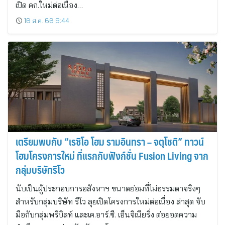
เปิด คก.ใหม่ต่อเนื่อง…
16 ส.ค. 66 9:44
เตรียมพบกับ “เรซิโอ โฮม รามอินทรา – จตุโชติ” ทาวน์
โฮมโครงการใหม่ ที่แรกกับฟังก์ชั่น Fusion Living จาก
กลุ่มบริษัทรีโว
นับเป็นผู้ประกอบการอสังหาฯ ขนาดย่อมที่ไม่ธรรมดาจริงๆ
สำหรับกลุ่มบริษัท รีโว ลุยเปิดโครงการใหม่ต่อเนื่อง ล่าสุด จับ
มือกับกลุ่มพรีบิลท์ และเค.อาร์.ซี. เอ็นจิเนียริ่ง ต่อยอดความ