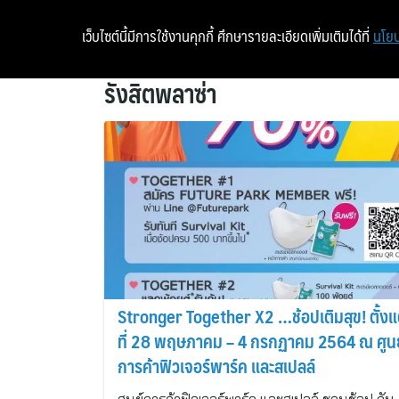
เว็บไซต์นี้มีการใช้งานคุกกี้ ศึกษารายละเอียดเพิ่มเติมได้ที่
นโยบ
รังสิตพลาซ่า
Stronger Together X2 …ช้อปเติมสุข! ตั้งแต
ที่ 28 พฤษภาคม – 4 กรกฏาคม 2564 ณ ศูนย
การค้าฟิวเจอร์พาร์ค และสเปลล์