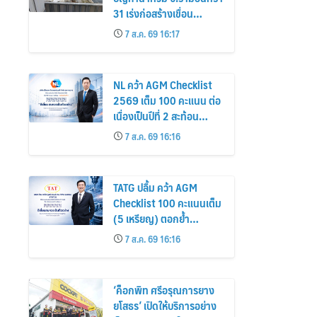
31 เร่งก่อสร้างเขื่อน
คอนกรีต-เพิ่มประสิทธิภาพ
7 ส.ค. 69 16:17
ระบายน้ำคาดแล้วเสร็จ
พ.ค. 70
NL คว้า AGM Checklist
2569 เต็ม 100 คะแนน ต่อ
เนื่องเป็นปีที่ 2 สะท้อน
มาตรฐานธรรมาภิบาล และ
7 ส.ค. 69 16:16
การกำกับดูแลกิจการที่ดี
TATG ปลื้ม คว้า AGM
Checklist 100 คะแนนเต็ม
(5 เหรียญ) ตอกย้ำ
มาตรฐานกำกับดูแลกิจการ
7 ส.ค. 69 16:16
ที่ดี
‘ค็อกพิท ศรีอรุณการยาง
ยโสธร’ เปิดให้บริการอย่าง