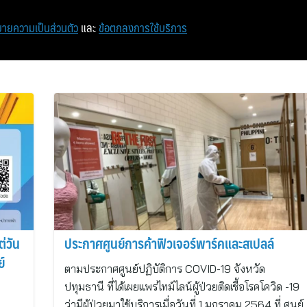
หน้าแรก
ท่องเที่ยว
ไอที
เศรษฐกิจ/การเงิน
ายความเป็นส่วนตัว
และ
ข้อตกลงการใช้บริการ
่วัน
ประกาศศูนย์การค้าฟิวเจอร์พาร์คและสเปลล์
์
ตามประกาศศูนย์ปฏิบัติการ COVID-19 จังหวัด
ปทุมธานี ที่ได้เผยแพร่ไทม์ไลน์ผู้ป่วยติดเชื้อโรคโควิด -19
ว่ามีผู้ป่วยมาใช้บริการเมื่อวันที่ 1 มกราคม 2564 ที่ ศูนย์