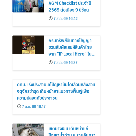
AGM Checklist ประจำปี
2569 ต่อเนื่อง 9 ปีซ้อน
7 ส.ค. 69 16:42
กรมทรัพย์สินทางปัญญา
ชวนสัมผัสเสน่ห์สินค้าไทย
จาก “IP Local Hero” ใน
งานศิลปาชีพ ประทีปไทย
7 ส.ค. 69 16:37
OTOP หลอมดวงใจด้วยพระ
บารมี ปี 2569
กทม. เร่งประสานแก้ปัญหาบันไดเลื่อนหลังสวน
จตุจักรชำรุด เดินหน้าหาแนวทางฟื้นฟูเพื่อ
ความปลอดภัยประชาชน
7 ส.ค. 69 16:17
เขตบางเขน เดินหน้าแก้
ปัญหาน้ำท่วม ซ.รามอินทรา