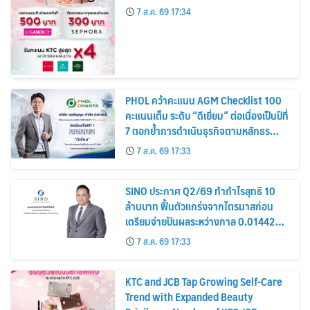
7 ส.ค. 69 17:34
PHOL คว้าคะแนน AGM Checklist 100
คะแนนเต็ม ระดับ “ดีเยี่ยม” ต่อเนื่องเป็นปีที่
7 ตอกย้ำการดำเนินธุรกิจตามหลักธร
รมาภิบาล โปร่งใส สร้างความเชื่อมั่นผู้ถือ
7 ส.ค. 69 17:33
หุ้น
SINO ประกาศ Q2/69 ทำกำไรสุทธิ 10
ล้านบาท ฟื้นตัวแกร่งจากไตรมาสก่อน
เตรียมจ่ายปันผลระหว่างกาล 0.014423
บาทต่อหุ้น ครึ่งปีหลังมุ่งเติบโตต่อเนื่อง
7 ส.ค. 69 17:33
KTC and JCB Tap Growing Self-Care
Trend with Expanded Beauty