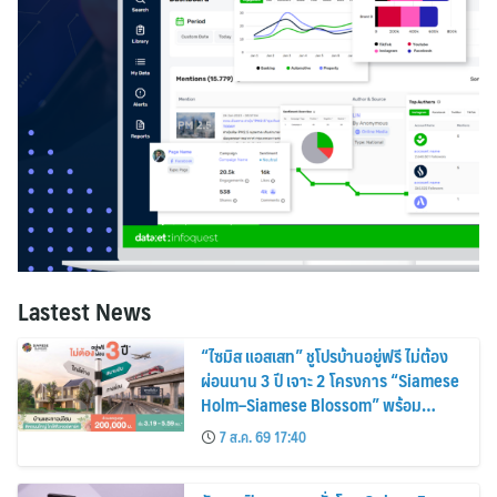
Lastest News
“ไซมิส แอสเสท” ชูโปรบ้านอยู่ฟรี ไม่ต้อง
ผ่อนนาน 3 ปี เจาะ 2 โครงการ “Siamese
Holm–Siamese Blossom” พร้อม
ส่วนลดและสิทธิพิเศษถึง 31 สิงหาคม
7 ส.ค. 69 17:40
2569