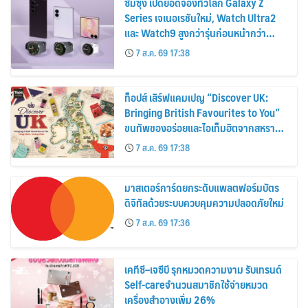
ซัมซุง เปิดยอดจองทั่วโลก Galaxy Z
Series เจเนอเรชันใหม่, Watch Ultra2
และ Watch9 สูงกว่ารุ่นก่อนหน้ากว่า
30%
7 ส.ค. 69 17:38
ท็อปส์ เสิร์ฟแคมเปญ “Discover UK:
Bringing British Favourites to You”
ขนทัพของอร่อยและไอเท็มฮิตจากสหราช
อาณาจักร ส่งตรงถึงมือตั้งแต่วันนี้ – 18
7 ส.ค. 69 17:38
สิงหาคมนี้
มาสเตอร์การ์ดยกระดับแพลตฟอร์มบัตร
ดิจิทัลด้วยระบบควบคุมความปลอดภัยใหม่
7 ส.ค. 69 17:36
เคทีซี–เจซีบี รุกหมวดความงาม รับเทรนด์
Self-careจำนวนสมาชิกใช้จ่ายหมวด
เครื่องสำอางเพิ่ม 26%