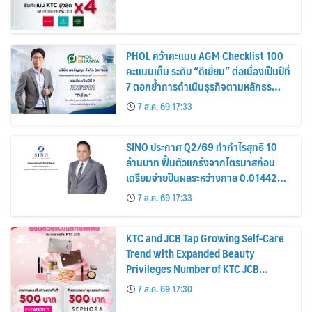
PHOL คว้าคะแนน AGM Checklist 100
คะแนนเต็ม ระดับ “ดีเยี่ยม” ต่อเนื่องเป็นปีที่
7 ตอกย้ำการดำเนินธุรกิจตามหลักธร
รมาภิบาล โปร่งใส สร้างความเชื่อมั่นผู้ถือ
7 ส.ค. 69 17:33
หุ้น
SINO ประกาศ Q2/69 ทำกำไรสุทธิ 10
ล้านบาท ฟื้นตัวแกร่งจากไตรมาสก่อน
เตรียมจ่ายปันผลระหว่างกาล 0.014423
บาทต่อหุ้น ครึ่งปีหลังมุ่งเติบโตต่อเนื่อง
7 ส.ค. 69 17:33
KTC and JCB Tap Growing Self-Care
Trend with Expanded Beauty
Privileges Number of KTC JCB
Cardmembers Spending on
7 ส.ค. 69 17:30
Cosmetics Rises 26%