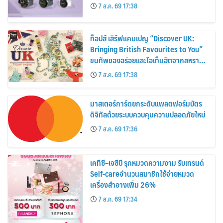
30%
7 ส.ค. 69 17:38
ท็อปส์ เสิร์ฟแคมเปญ “Discover UK:
Bringing British Favourites to You”
ขนทัพของอร่อยและไอเท็มฮิตจากสหราช
อาณาจักร ส่งตรงถึงมือตั้งแต่วันนี้ – 18
7 ส.ค. 69 17:38
สิงหาคมนี้
มาสเตอร์การ์ดยกระดับแพลตฟอร์มบัตร
ดิจิทัลด้วยระบบควบคุมความปลอดภัยใหม่
7 ส.ค. 69 17:36
เคทีซี–เจซีบี รุกหมวดความงาม รับเทรนด์
Self-careจำนวนสมาชิกใช้จ่ายหมวด
เครื่องสำอางเพิ่ม 26%
7 ส.ค. 69 17:34