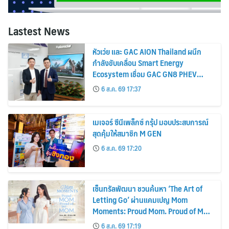
Lastest News
หัวเว่ย และ GAC AION Thailand ผนึก
กำลังขับเคลื่อน Smart Energy
Ecosystem เชื่อม GAC GN8 PHEV
รถยนต์ MPV ระดับพรีเมียม เข้ากับ
6 ส.ค. 69 17:37
พลังงานแสงอาทิตย์ภายในบ้าน
เมเจอร์ ซีนีเพล็กซ์ กรุ้ป มอบประสบการณ์
สุดคุ้มให้สมาชิก M GEN
6 ส.ค. 69 17:20
เซ็นทรัลพัฒนา ชวนค้นหา ‘The Art of
Letting Go’ ผ่านแคมเปญ Mom
Moments: Proud Mom. Proud of My
Mom.
6 ส.ค. 69 17:19