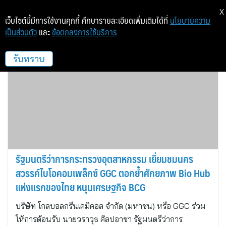
X
เว็บไซต์นี้มีการใช้งานคุกกี้ ศึกษารายละเอียดเพิ่มเติมได้ที่
นโยบายความ
เป็นส่วนตัว
และ
ข้อตกลงการใช้บริการ
มีเดีย แพลนเนอร์
รับทราบ
รัฐมนตรีว่าการกระทรวงอุตสาหกรรม เยี่ยมชมนคร
สวรรค์ไบโอคอมเพล็กซ์ GGC ตอกย้ำศักยภาพ Bio Hub
แห่งแรกของไทย หนุนเศรษฐกิจ BCG
บริษัท โกลบอลกรีนเคมิคอล จำกัด (มหาชน) หรือ GGC ร่วม
ให้การต้อนรับ นายวราวุธ ศิลปอาชา รัฐมนตรีว่าการ