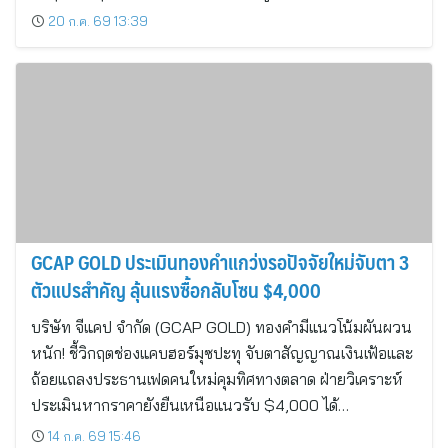
20 ก.ค. 69 13:39
GCAP GOLD ประเมินทองคำแกว่งรอปัจจัยใหม่จับตา 3
ตัวแปรสำคัญ ลุ้นแรงซื้อกลับโซน $4,000
บริษัท จีแคป จำกัด (GCAP GOLD) ทองคำมีแนวโน้มผันผวน
หนัก! ชี้วิกฤตช่องแคบฮอร์มุซปะทุ จับตาสัญญาณเงินเฟ้อและ
ถ้อยแถลงประธานเฟดคนใหม่คุมทิศทางตลาด ฝ่ายวิเคราะห์
ประเมินหากราคายังยืนเหนือแนวรับ $4,000 ได้…
14 ก.ค. 69 15:46