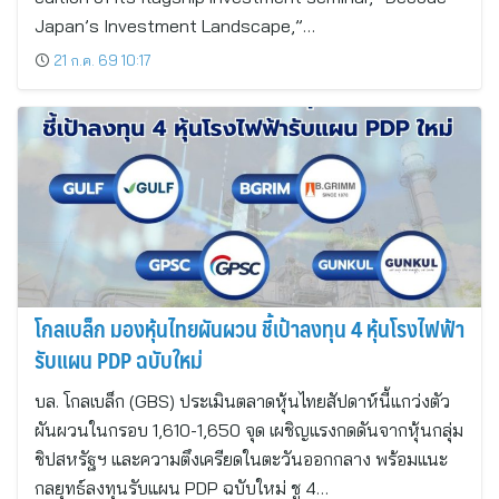
Japan’s Investment Landscape,”…
21 ก.ค. 69 10:17
โกลเบล็ก มองหุ้นไทยผันผวน ชี้เป้าลงทุน 4 หุ้นโรงไฟฟ้า
รับแผน PDP ฉบับใหม่
บล. โกลเบล็ก (GBS) ประเมินตลาดหุ้นไทยสัปดาห์นี้แกว่งตัว
ผันผวนในกรอบ 1,610-1,650 จุด เผชิญแรงกดดันจากหุ้นกลุ่ม
ชิปสหรัฐฯ และความตึงเครียดในตะวันออกกลาง พร้อมแนะ
กลยุทธ์ลงทุนรับแผน PDP ฉบับใหม่ ชู 4…