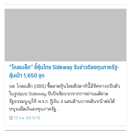
“โกลเบล็ก” ชี้หุ้นไทย Sideway รับข่าวดีลงทุนภาครัฐ-
ลุ้นเป้า 1,650 จุด
บล. โกลเบล็ก (GBS) ชี้ตลาดหุ้นไทยสัปดาห์นี้มีทิศทางปรับตัว
ในรูปแบบ Sideway รับปัจจัยบวกจากการผ่านมติศาล
รัฐธรรมนูญให้ พ.ร.ก. กู้เงิน 4 แสนล้านบาทเดินหน้าต่อได้
หนุนเม็ดเงินลงทุนภาครัฐ…
13 ก.ค. 69 10:15