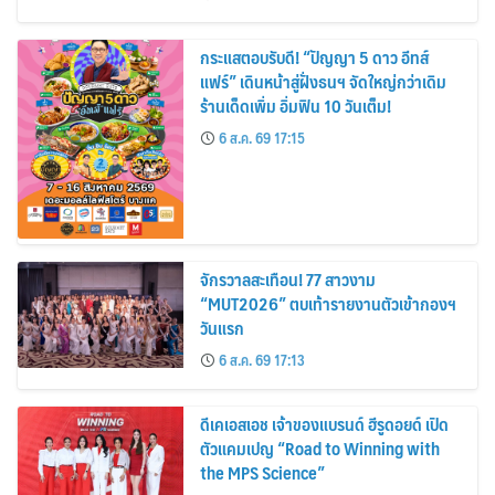
กระแสตอบรับดี! “ปัญญา 5 ดาว อีทส์
แฟร์” เดินหน้าสู่ฝั่งธนฯ จัดใหญ่กว่าเดิม
ร้านเด็ดเพิ่ม อิ่มฟิน 10 วันเต็ม!
6 ส.ค. 69 17:15
จักรวาลสะเทือน! 77 สาวงาม
“MUT2026” ตบเท้ารายงานตัวเข้ากองฯ
วันแรก
6 ส.ค. 69 17:13
ดีเคเอสเอช เจ้าของแบรนด์ ฮีรูดอยด์ เปิด
ตัวแคมเปญ “Road to Winning with
the MPS Science”