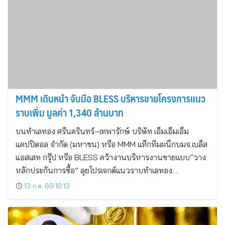
MMM เดินหน้า จับมือ BLESS บริหารขายโครงการแนว
ราบเพิ่ม มูลค่า 1,340 ล้านบาท
บนทำเลทอง ศรีนครินทร์–เทพารักษ์ บริษัท เอ็มเอ็มเอ็ม
แคปปิตอล จำกัด (มหาชน) หรือ MMM แท็กทีมผนึกบมจ.เบล็ส
แอสเสท กรุ๊ป หรือ BLESS คว้างานบริหารงานขายแบบ“วาง
หลักประกันการซื้อ” ลุยโปรเจกต์แนวราบทำเลทอง…
13 ก.ค. 69 10:13