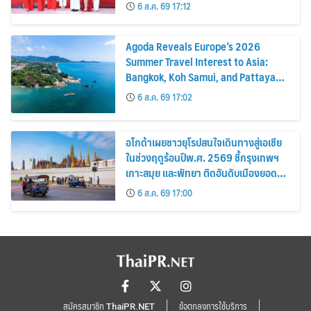
6 ส.ค. 69 17:12
Agoda Reveals Europe’s 2026
Summer Travel Interest to Asia:
Bangkok, Koh Samui, and Pattaya
Among the Top Cities
6 ส.ค. 69 17:02
อโกด้าเผยชาวยุโรปสนใจเดินทางสู่เอเชีย
ในช่วงฤดูร้อนปีพ.ศ. 2569 ชี้กรุงเทพฯ
เกาะสมุย และพัทยา ติดอันดับเมืองยอด
นิยม
6 ส.ค. 69 17:00
สมัครสมาชิก ThaiPR.NET
ข้อตกลงการใช้บริการ