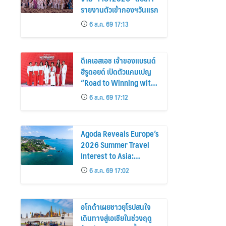
รายงานตัวเข้ากองฯวันแรก
6 ส.ค. 69 17:13
ดีเคเอสเอช เจ้าของแบรนด์
ฮีรูดอยด์ เปิดตัวแคมเปญ
“Road to Winning with
the MPS Science”
6 ส.ค. 69 17:12
Agoda Reveals Europe’s
2026 Summer Travel
Interest to Asia:
Bangkok, Koh Samui,
6 ส.ค. 69 17:02
and Pattaya Among the
Top Cities
อโกด้าเผยชาวยุโรปสนใจ
เดินทางสู่เอเชียในช่วงฤดู