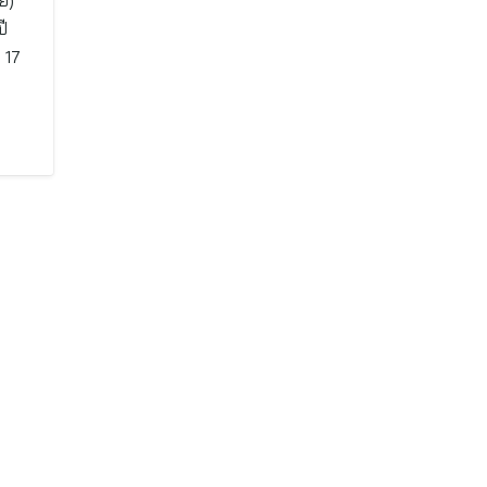
ย)
ี
่ 17