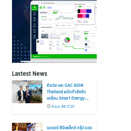
Lastest News
หัวเว่ย และ GAC AION
Thailand ผนึกกำลังขับ
เคลื่อน Smart Energy
Ecosystem เชื่อม GAC
6 ส.ค. 69 17:37
GN8 PHEV รถยนต์ MPV
ระดับพรีเมียม เข้ากับ
พลังงานแสงอาทิตย์ภายใน
เมเจอร์ ซีนีเพล็กซ์ กรุ้ป มอบ
บ้าน