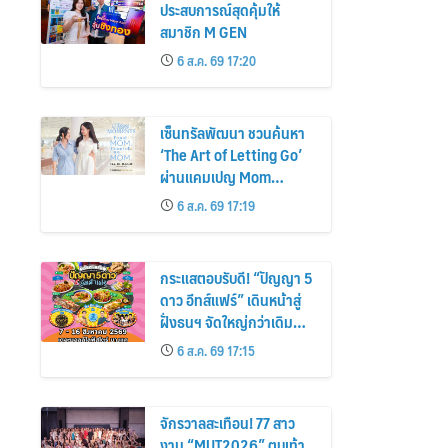
ประสบการณ์สุดคุ้มให้
สมาชิก M GEN
6 ส.ค. 69 17:20
เซ็นทรัลพัฒนา ชวนค้นหา
‘The Art of Letting Go’
ผ่านแคมเปญ Mom
Moments: Proud Mom.
6 ส.ค. 69 17:19
Proud of My Mom.
กระแสตอบรับดี! “ปัญญา 5
ดาว อีทส์แฟร์” เดินหน้าสู่
ฝั่งธนฯ จัดใหญ่กว่าเดิม
ร้านเด็ดเพิ่ม อิ่มฟิน 10 วัน
6 ส.ค. 69 17:15
เต็ม!
จักรวาลสะเทือน! 77 สาว
งาม “MUT2026” ตบเท้า