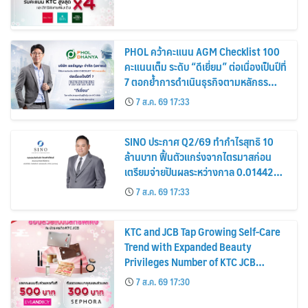
PHOL คว้าคะแนน AGM Checklist 100
คะแนนเต็ม ระดับ “ดีเยี่ยม” ต่อเนื่องเป็นปีที่
7 ตอกย้ำการดำเนินธุรกิจตามหลักธร
รมาภิบาล โปร่งใส สร้างความเชื่อมั่นผู้ถือ
7 ส.ค. 69 17:33
หุ้น
SINO ประกาศ Q2/69 ทำกำไรสุทธิ 10
ล้านบาท ฟื้นตัวแกร่งจากไตรมาสก่อน
เตรียมจ่ายปันผลระหว่างกาล 0.014423
บาทต่อหุ้น ครึ่งปีหลังมุ่งเติบโตต่อเนื่อง
7 ส.ค. 69 17:33
KTC and JCB Tap Growing Self-Care
Trend with Expanded Beauty
Privileges Number of KTC JCB
Cardmembers Spending on
7 ส.ค. 69 17:30
Cosmetics Rises 26%