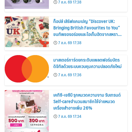
7 ส.ค. 69 17:38
ท็อปส์ เสิร์ฟแคมเปญ “Discover UK:
Bringing British Favourites to You”
ขนทัพของอร่อยและไอเท็มฮิตจากสหราช
อาณาจักร ส่งตรงถึงมือตั้งแต่วันนี้ – 18
7 ส.ค. 69 17:38
สิงหาคมนี้
มาสเตอร์การ์ดยกระดับแพลตฟอร์มบัตร
ดิจิทัลด้วยระบบควบคุมความปลอดภัยใหม่
7 ส.ค. 69 17:36
เคทีซี–เจซีบี รุกหมวดความงาม รับเทรนด์
Self-careจำนวนสมาชิกใช้จ่ายหมวด
เครื่องสำอางเพิ่ม 26%
7 ส.ค. 69 17:34