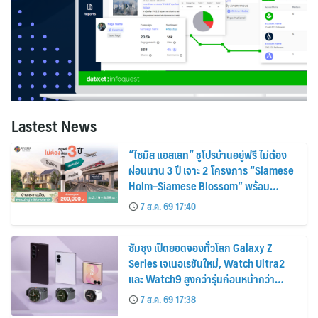
Lastest News
“ไซมิส แอสเสท” ชูโปรบ้านอยู่ฟรี ไม่ต้อง
ผ่อนนาน 3 ปี เจาะ 2 โครงการ “Siamese
Holm–Siamese Blossom” พร้อม
ส่วนลดและสิทธิพิเศษถึง 31 สิงหาคม
7 ส.ค. 69 17:40
2569
ซัมซุง เปิดยอดจองทั่วโลก Galaxy Z
Series เจเนอเรชันใหม่, Watch Ultra2
และ Watch9 สูงกว่ารุ่นก่อนหน้ากว่า
30%
7 ส.ค. 69 17:38