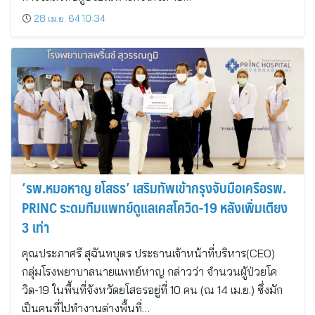
28 เม.ย. 64 10:34
‘รพ.หมอหาญ ยโสธร’ เสริมทัพเข้ากรุงจับมือเครือรพ.
PRINC ระดมทีมแพทย์ดูแลเคสโควิด-19 หลังเพิ่มเตียง
3 เท่า
คุณประภาศรี สุฉันทบุตร ประธานเจ้าหน้าที่บริหาร(CEO)
กลุ่มโรงพยาบาลนายแพทย์หาญ กล่าวว่า จำนวนผู้ป่วยโค
วิด-19 ในพื้นที่จังหวัดยโสธรอยู่ที่ 10 คน (ณ 14 เม.ย.) ซึ่งมัก
เป็นคนที่ไปทำงานต่างพื้นที่…