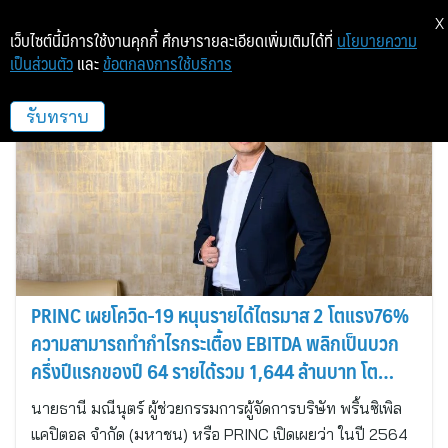
X
เว็บไซต์นี้มีการใช้งานคุกกี้ ศึกษารายละเอียดเพิ่มเติมได้ที่
นโยบายความ
เป็นส่วนตัว
และ
ข้อตกลงการใช้บริการ
พริ้นซิเพิล แคปิตอล
รับทราบ
PRINC เผยโควิด-19 หนุนรายได้ไตรมาส 2 โตแรง76%
ความสามารถทำกำไรกระเตื้อง EBITDA พลิกเป็นบวก
ครึ่งปีแรกของปี 64 รายได้รวม 1,644 ล้านบาท โต
30%
นายธานี มณีนุตร์ ผู้ช่วยกรรมการผู้จัดการบริษัท พริ้นซิเพิล
แคปิตอล จำกัด (มหาชน) หรือ PRINC เปิดเผยว่า ในปี 2564