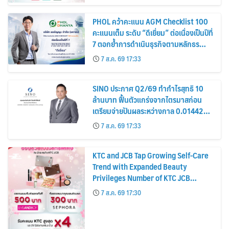
PHOL คว้าคะแนน AGM Checklist 100
คะแนนเต็ม ระดับ “ดีเยี่ยม” ต่อเนื่องเป็นปีที่
7 ตอกย้ำการดำเนินธุรกิจตามหลักธร
รมาภิบาล โปร่งใส สร้างความเชื่อมั่นผู้ถือ
7 ส.ค. 69 17:33
หุ้น
SINO ประกาศ Q2/69 ทำกำไรสุทธิ 10
ล้านบาท ฟื้นตัวแกร่งจากไตรมาสก่อน
เตรียมจ่ายปันผลระหว่างกาล 0.014423
บาทต่อหุ้น ครึ่งปีหลังมุ่งเติบโตต่อเนื่อง
7 ส.ค. 69 17:33
KTC and JCB Tap Growing Self-Care
Trend with Expanded Beauty
Privileges Number of KTC JCB
Cardmembers Spending on
7 ส.ค. 69 17:30
Cosmetics Rises 26%