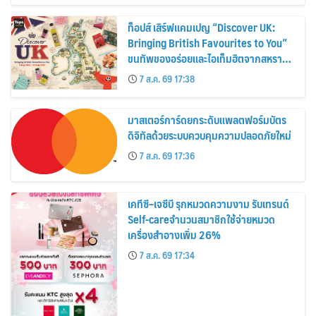
ท็อปส์ เสิร์ฟแคมเปญ “Discover UK:
Bringing British Favourites to You”
ขนทัพของอร่อยและไอเท็มฮิตจากสหราช
อาณาจักร ส่งตรงถึงมือตั้งแต่วันนี้ – 18
7 ส.ค. 69 17:38
สิงหาคมนี้
มาสเตอร์การ์ดยกระดับแพลตฟอร์มบัตร
ดิจิทัลด้วยระบบควบคุมความปลอดภัยใหม่
7 ส.ค. 69 17:36
เคทีซี–เจซีบี รุกหมวดความงาม รับเทรนด์
Self-careจำนวนสมาชิกใช้จ่ายหมวด
เครื่องสำอางเพิ่ม 26%
7 ส.ค. 69 17:34