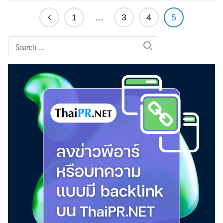
1
…
3
4
5