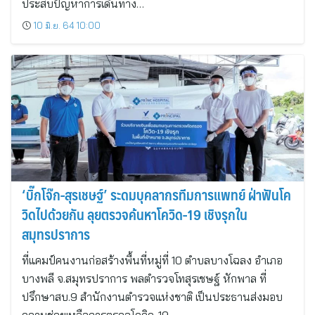
ประสบปัญหาการเดินทาง…
10 มิ.ย. 64 10:00
‘บิ๊กโจ๊ก-สุรเชษฐ์’ ระดมบุคลากรทีมการแพทย์ ฝ่าฟันโค
วิดไปด้วยกัน ลุยตรวจค้นหาโควิด-19 เชิงรุกใน
สมุทรปราการ
ที่แคมป์คนงานก่อสร้างพื้นที่หมู่ที่ 10 ตำบลบางโฉลง อำเภอ
บางพลี จ.สมุทรปราการ พลตำรวจโทสุรเชษฐ์ หักพาล ที่
ปรึกษาสบ.9 สำนักงานตำรวจแห่งชาติ เป็นประธานส่งมอบ