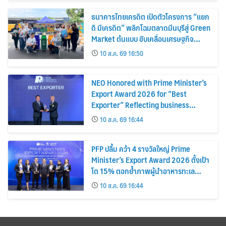
Extra Income for Vendors
ธนาคารไทยเครดิต เปิดตัวโครงการ “แยก
ดี มีเครดิต” พลิกโฉมตลาดมีนบุรีสู่ Green
Market ต้นแบบ ขับเคลื่อนเศรษฐกิจ
หมุนเวียน พลิกขยะสร้างรายได้เสริมให้ผู้
10 ส.ค. 69 16:50
ค้า
NEO Honored with Prime Minister’s
Export Award 2026 for “Best
Exporter” Reflecting business
excellence, elevating Thai products
10 ส.ค. 69 16:44
globally
PFP ปลื้ม คว้า 4 รางวัลใหญ่ Prime
Minister’s Export Award 2026 ตั้งเป้า
โต 15% ตอกย้ำภาพผู้นำอาหารทะเล
แปรรูป
10 ส.ค. 69 16:44