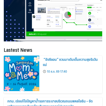
Lastest News
“จังซีลอน” ชวนมาเติมเต็มความสุขรับวัน
แม่
10 ส.ค. 69 17:40
กทม. เร่งแก้ไขปัญหาน้ำรอการระบายบริเวณถนนพหลโยธิน – จัด