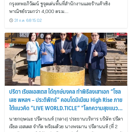
กรุงเทพอภิวัฒน์ ชูจุดเด่นพื้นที่สำนักงานและร้านค้าเชิง
พาณิชย์รวมกว่า 4,000 ตร.ม.…
31 ก.ค. 68 15:02
ปรีดา เรียลเอสเตส ได้ฤกษ์มงคล ทำพิธีลงเสาเอก “โซล
เลซ พหลฯ – ประดิพัทธ์” คอนโดมิเนียม High Rise ภาย
ใต้แนวคิด “LIVE WORLD.TICLE” “โลกความสุขแนว
ตั้งที่ครบที่สุด”
นายกฤษณะ ปรีดานนท์ (กลาง) ประธานบริหาร บริษัท ปรีดา
เรียล เอสเตส จำกัด พร้อมด้วย นางพจมาน ปรีดานนท์ (ที่ 2