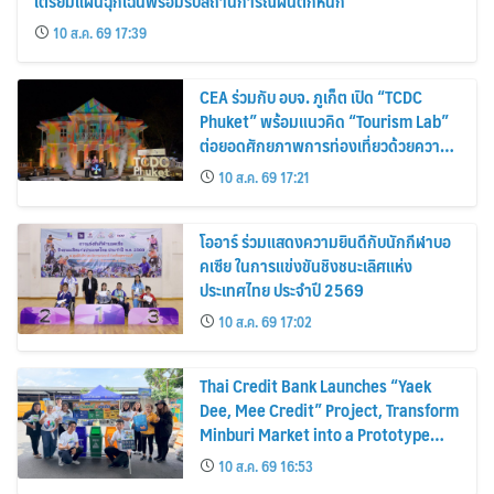
เตรียมแผนฉุกเฉินพร้อมรับสถานการณ์ฝนตกหนัก
10 ส.ค. 69 17:39
CEA ร่วมกับ อบจ. ภูเก็ต เปิด “TCDC
Phuket” พร้อมแนวคิด “Tourism Lab”
ต่อยอดศักยภาพการท่องเที่ยวด้วยความ
คิดสร้างสรรค์ ขับเคลื่อนเศรษฐกิจ
10 ส.ค. 69 17:21
สร้างสรรค์ของภูเก็ต
โออาร์ ร่วมแสดงความยินดีกับนักกีฬาบอ
คเซีย ในการแข่งขันชิงชนะเลิศแห่ง
ประเทศไทย ประจำปี 2569
10 ส.ค. 69 17:02
Thai Credit Bank Launches “Yaek
Dee, Mee Credit” Project, Transform
Minburi Market into a Prototype
Green Market, Driving the Circular
10 ส.ค. 69 16:53
Economy and Turning Waste into