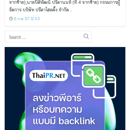
จากซ้าย),นายปิติพัฒน์ ปรีดานนท์ (ที่ 4 จากซ้าย) กรรมการผู้
จัดการ บริษัท ปรีดาโฮลดิ้ง จำกัด…
6 ก.พ. 67 12:53