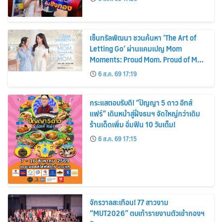
เซ็นทรัลพัฒนา ชวนค้นหา ‘The Art of
Letting Go’ ผ่านแคมเปญ Mom
Moments: Proud Mom. Proud of My
Mom.
6 ส.ค. 69 17:19
กระแสตอบรับดี! “ปัญญา 5 ดาว อีทส์
แฟร์” เดินหน้าสู่ฝั่งธนฯ จัดใหญ่กว่าเดิม
ร้านเด็ดเพิ่ม อิ่มฟิน 10 วันเต็ม!
6 ส.ค. 69 17:15
จักรวาลสะเทือน! 77 สาวงาม
“MUT2026” ตบเท้ารายงานตัวเข้ากองฯ