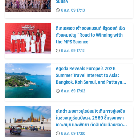
วันแรก
6 ส.ค. 69 17:13
ดีเคเอสเอช เจ้าของแบรนด์ ฮีรูดอยด์ เปิด
ตัวแคมเปญ “Road to Winning with
the MPS Science”
6 ส.ค. 69 17:12
Agoda Reveals Europe’s 2026
Summer Travel Interest to Asia:
Bangkok, Koh Samui, and Pattaya
Among the Top Cities
6 ส.ค. 69 17:02
อโกด้าเผยชาวยุโรปสนใจเดินทางสู่เอเชีย
ในช่วงฤดูร้อนปีพ.ศ. 2569 ชี้กรุงเทพฯ
เกาะสมุย และพัทยา ติดอันดับเมืองยอด
นิยม
6 ส.ค. 69 17:00