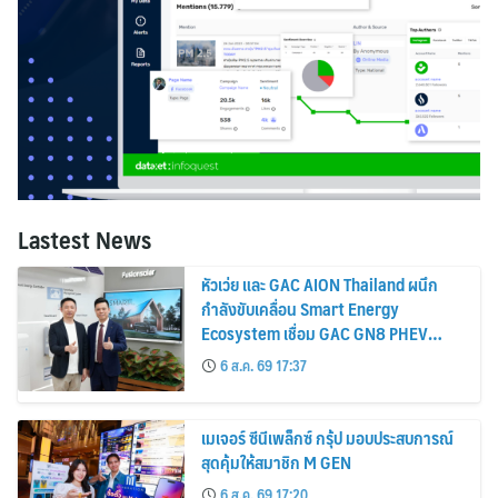
Lastest News
หัวเว่ย และ GAC AION Thailand ผนึก
กำลังขับเคลื่อน Smart Energy
Ecosystem เชื่อม GAC GN8 PHEV
รถยนต์ MPV ระดับพรีเมียม เข้ากับ
6 ส.ค. 69 17:37
พลังงานแสงอาทิตย์ภายในบ้าน
เมเจอร์ ซีนีเพล็กซ์ กรุ้ป มอบประสบการณ์
สุดคุ้มให้สมาชิก M GEN
6 ส.ค. 69 17:20