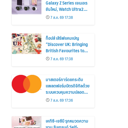
Galaxy Z Series เจเนอเร
ชันใหม่, Watch Ultra2
และ Watch9 สูงกว่ารุ่น
7 ส.ค. 69 17:38
ก่อนหน้ากว่า 30%
ท็อปส์ เสิร์ฟแคมเปญ
“Discover UK: Bringing
British Favourites to
You” ขนทัพของอร่อยและ
7 ส.ค. 69 17:38
ไอเท็มฮิตจากสหราช
อาณาจักร ส่งตรงถึงมือ
ตั้งแต่วันนี้ – 18 สิงหาคมนี้
มาสเตอร์การ์ดยกระดับ
แพลตฟอร์มบัตรดิจิทัลด้วย
ระบบควบคุมความปลอดภัย
ใหม่
7 ส.ค. 69 17:36
เคทีซี–เจซีบี รุกหมวดความ
งาม รับเทรนด์ Self-