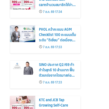
careจำนวนสมาชิกใช้จ่าย
หมวดเครื่องสำอางเพิ่ม
7 ส.ค. 69 17:34
26%
PHOL คว้าคะแนน AGM
Checklist 100 คะแนนเต็ม
ระดับ “ดีเยี่ยม” ต่อเนื่องเป็น
ปีที่ 7 ตอกย้ำการดำเนิน
7 ส.ค. 69 17:33
ธุรกิจตามหลักธรรมาภิบาล
โปร่งใส สร้างความเชื่อมั่นผู้
ถือหุ้น
SINO ประกาศ Q2/69 ทำ
กำไรสุทธิ 10 ล้านบาท ฟื้น
ตัวแกร่งจากไตรมาสก่อน
เตรียมจ่ายปันผลระหว่าง
7 ส.ค. 69 17:33
กาล 0.014423 บาทต่อหุ้น
ครึ่งปีหลังมุ่งเติบโตต่อเนื่อง
KTC and JCB Tap
Growing Self-Care