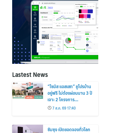
Lastest News
“ไซมิส แอสเสท” ชูโปรบ้าน
อยู่ฟรี ไม่ต้องผ่อนนาน 3 ปี
เจาะ 2 โครงการ
“Siamese Holm–
7 ส.ค. 69 17:40
Siamese Blossom”
พร้อมส่วนลดและสิทธิพิเศษ
ถึง 31 สิงหาคม 2569
ซัมซุง เปิดยอดจองทั่วโลก