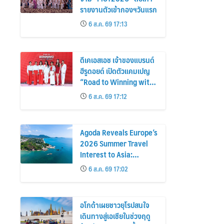
รายงานตัวเข้ากองฯวันแรก
6 ส.ค. 69 17:13
ดีเคเอสเอช เจ้าของแบรนด์
ฮีรูดอยด์ เปิดตัวแคมเปญ
“Road to Winning with
the MPS Science”
6 ส.ค. 69 17:12
Agoda Reveals Europe’s
2026 Summer Travel
Interest to Asia:
Bangkok, Koh Samui,
6 ส.ค. 69 17:02
and Pattaya Among the
Top Cities
อโกด้าเผยชาวยุโรปสนใจ
เดินทางสู่เอเชียในช่วงฤดู