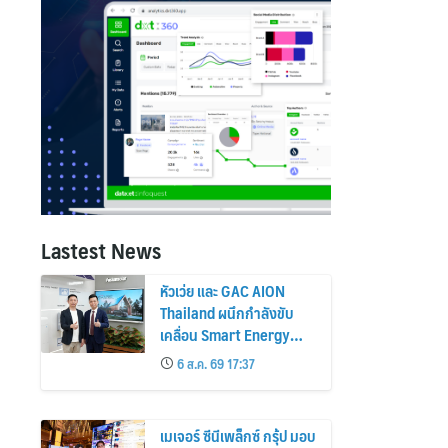
Lastest News
หัวเว่ย และ GAC AION
Thailand ผนึกกำลังขับ
เคลื่อน Smart Energy
Ecosystem เชื่อม GAC
6 ส.ค. 69 17:37
GN8 PHEV รถยนต์ MPV
ระดับพรีเมียม เข้ากับ
พลังงานแสงอาทิตย์ภายใน
เมเจอร์ ซีนีเพล็กซ์ กรุ้ป มอบ
บ้าน