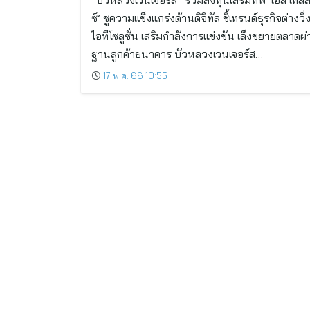
“บัวหลวงเวนเจอร์ส” ร่วมลงทุนเสริมทัพ ‘เอส เทลล
ซ์’ ชูความแข็งแกร่งด้านดิจิทัล ชี้เทรนด์ธุรกิจต่างวิ
ไอทีโซลูชั่น เสริมกำลังการแข่งขัน เล็งขยายตลาดผ
ฐานลูกค้าธนาคาร บัวหลวงเวนเจอร์ส…
17 พ.ค. 66 10:55