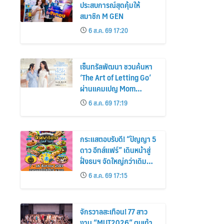
ประสบการณ์สุดคุ้มให้
สมาชิก M GEN
6 ส.ค. 69 17:20
เซ็นทรัลพัฒนา ชวนค้นหา
‘The Art of Letting Go’
ผ่านแคมเปญ Mom
Moments: Proud Mom.
6 ส.ค. 69 17:19
Proud of My Mom.
กระแสตอบรับดี! “ปัญญา 5
ดาว อีทส์แฟร์” เดินหน้าสู่
ฝั่งธนฯ จัดใหญ่กว่าเดิม
ร้านเด็ดเพิ่ม อิ่มฟิน 10 วัน
6 ส.ค. 69 17:15
เต็ม!
จักรวาลสะเทือน! 77 สาว
งาม “MUT2026” ตบเท้า