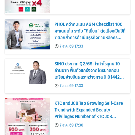
PHOL คว้าคะแนน AGM Checklist 100
คะแนนเต็ม ระดับ “ดีเยี่ยม” ต่อเนื่องเป็นปีที่
7 ตอกย้ำการดำเนินธุรกิจตามหลักธร
รมาภิบาล โปร่งใส สร้างความเชื่อมั่นผู้ถือ
7 ส.ค. 69 17:33
หุ้น
SINO ประกาศ Q2/69 ทำกำไรสุทธิ 10
ล้านบาท ฟื้นตัวแกร่งจากไตรมาสก่อน
เตรียมจ่ายปันผลระหว่างกาล 0.014423
บาทต่อหุ้น ครึ่งปีหลังมุ่งเติบโตต่อเนื่อง
7 ส.ค. 69 17:33
KTC and JCB Tap Growing Self-Care
Trend with Expanded Beauty
Privileges Number of KTC JCB
Cardmembers Spending on
7 ส.ค. 69 17:30
Cosmetics Rises 26%