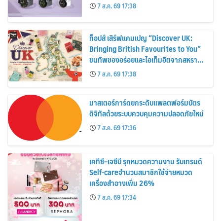
30%
7 ส.ค. 69 17:38
ท็อปส์ เสิร์ฟแคมเปญ “Discover UK:
Bringing British Favourites to You”
ขนทัพของอร่อยและไอเท็มฮิตจากสหราช
อาณาจักร ส่งตรงถึงมือตั้งแต่วันนี้ – 18
7 ส.ค. 69 17:38
สิงหาคมนี้
มาสเตอร์การ์ดยกระดับแพลตฟอร์มบัตร
ดิจิทัลด้วยระบบควบคุมความปลอดภัยใหม่
7 ส.ค. 69 17:36
เคทีซี–เจซีบี รุกหมวดความงาม รับเทรนด์
Self-careจำนวนสมาชิกใช้จ่ายหมวด
เครื่องสำอางเพิ่ม 26%
7 ส.ค. 69 17:34