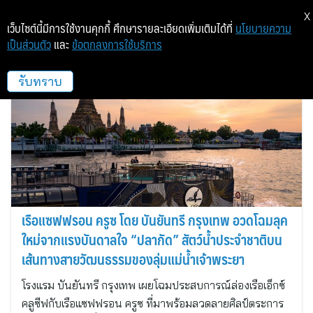
X
เว็บไซต์นี้มีการใช้งานคุกกี้ ศึกษารายละเอียดเพิ่มเติมได้ที่
นโยบายความ
เป็นส่วนตัว
และ
ข้อตกลงการใช้บริการ
บันยันทรี
รับทราบ
เรือแซฟฟรอน ครูซ โดย บันยันทรี กรุงเทพ อวดโฉมลุค
ใหม่จากแรงบันดาลใจ “ปลากัด” สัตว์น้ำประจำชาติบน
เส้นทางสายวัฒนธรรมของลุ่มแม่น้ำเจ้าพระยา
โรงแรม บันยันทรี กรุงเทพ เผยโฉมประสบการณ์ล่องเรือเอ็กซ์
คลูซีฟกับเรือแซฟฟรอน ครูซ ที่มาพร้อมลวดลายศิลป์ตระการ