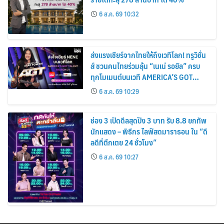
6 ส.ค. 69 10:32
ส่งแรงเชียร์จากไทยให้ถึงเวทีโลก! ทรูวิชั่น
ส์ ชวนคนไทยร่วมลุ้น “เนเน่ รอยัล” ครบ
ทุกโมเมนต์บนเวที AMERICA’S GOT
TALENT SEASON 21
6 ส.ค. 69 10:29
ช่อง 3 เปิดดีลสุดปัง 3 บาท รับ 8.8 ยกทัพ
นักแสดง – พิธีกร ไลฟ์สดมาราธอน ใน “ดี
ลดีที่ตึกเตย 24 ชั่วโมง”
6 ส.ค. 69 10:27