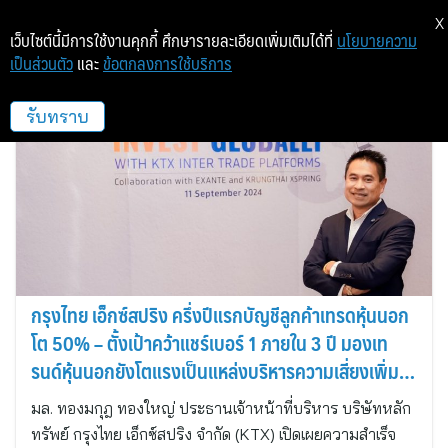
X
เว็บไซต์นี้มีการใช้งานคุกกี้ ศึกษารายละเอียดเพิ่มเติมได้ที่
นโยบายความ
เป็นส่วนตัว
และ
ข้อตกลงการใช้บริการ
บล. กรุงไทย เอ็กซ์สปริง
รับทราบ
กรุงไทย เอ็กซ์สปริง ครึ่งปีแรกบัญชีลูกค้าเทรดหุ้นนอก
โต 50% – ตั้งเป้าคว้าแชร์เบอร์ 1 ภายใน 3 ปี มองเท
รนด์หุ้นนอกยังโตแรงเป็นแหล่งบริหารความเสี่ยงเพิ่ม
ความมั่งคั่ง
มล. ทองมกุฎ ทองใหญ่ ประธานเจ้าหน้าที่บริหาร บริษัทหลัก
ทรัพย์ กรุงไทย เอ็กซ์สปริง จำกัด (KTX) เปิดเผยความสำเร็จ