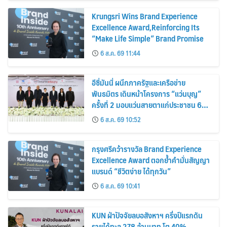
Krungsri Wins Brand Experience
Excellence Award,Reinforcing Its
“Make Life Simple” Brand Promise
6 ส.ค. 69 11:44
อีซี่มันนี่ ผนึกภาครัฐและเครือข่าย
พันธมิตร เดินหน้าโครงการ “แว่นบุญ”
ครั้งที่ 2 มอบแว่นสายตาแก่ประชาชน 600
คน ขยายโอกาสการมองเห็นสู่ชุมชนไทย
6 ส.ค. 69 10:52
กรุงศรีคว้ารางวัล Brand Experience
Excellence Award ตอกย้ำคำมั่นสัญญา
แบรนด์ “ชีวิตง่าย ได้ทุกวัน”
6 ส.ค. 69 10:41
KUN ฝ่าปัจจัยลบอสังหาฯ ครึ่งปีแรกดัน
รายได้ทะลุ 278 ล้านบาท โต 40%