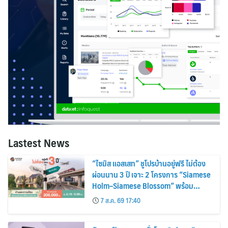
Lastest News
“ไซมิส แอสเสท” ชูโปรบ้านอยู่ฟรี ไม่ต้อง
ผ่อนนาน 3 ปี เจาะ 2 โครงการ “Siamese
Holm–Siamese Blossom” พร้อม
ส่วนลดและสิทธิพิเศษถึง 31 สิงหาคม
7 ส.ค. 69 17:40
2569