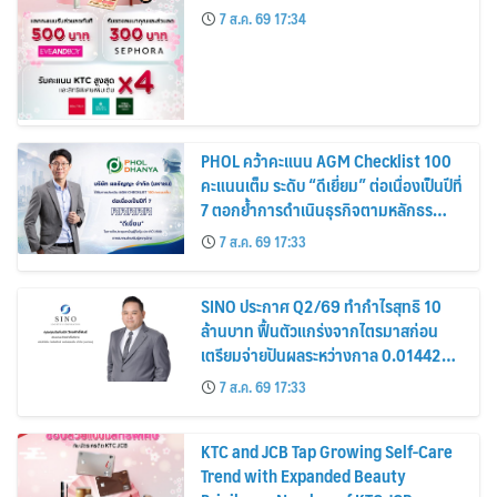
7 ส.ค. 69 17:34
PHOL คว้าคะแนน AGM Checklist 100
คะแนนเต็ม ระดับ “ดีเยี่ยม” ต่อเนื่องเป็นปีที่
7 ตอกย้ำการดำเนินธุรกิจตามหลักธร
รมาภิบาล โปร่งใส สร้างความเชื่อมั่นผู้ถือ
7 ส.ค. 69 17:33
หุ้น
SINO ประกาศ Q2/69 ทำกำไรสุทธิ 10
ล้านบาท ฟื้นตัวแกร่งจากไตรมาสก่อน
เตรียมจ่ายปันผลระหว่างกาล 0.014423
บาทต่อหุ้น ครึ่งปีหลังมุ่งเติบโตต่อเนื่อง
7 ส.ค. 69 17:33
KTC and JCB Tap Growing Self-Care
Trend with Expanded Beauty