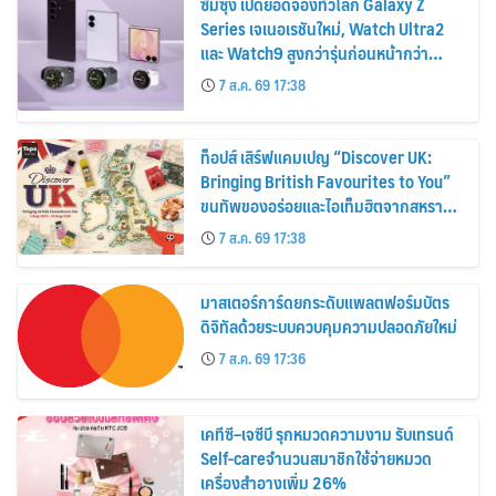
ซัมซุง เปิดยอดจองทั่วโลก Galaxy Z
Series เจเนอเรชันใหม่, Watch Ultra2
และ Watch9 สูงกว่ารุ่นก่อนหน้ากว่า
30%
7 ส.ค. 69 17:38
ท็อปส์ เสิร์ฟแคมเปญ “Discover UK:
Bringing British Favourites to You”
ขนทัพของอร่อยและไอเท็มฮิตจากสหราช
อาณาจักร ส่งตรงถึงมือตั้งแต่วันนี้ – 18
7 ส.ค. 69 17:38
สิงหาคมนี้
มาสเตอร์การ์ดยกระดับแพลตฟอร์มบัตร
ดิจิทัลด้วยระบบควบคุมความปลอดภัยใหม่
7 ส.ค. 69 17:36
เคทีซี–เจซีบี รุกหมวดความงาม รับเทรนด์
Self-careจำนวนสมาชิกใช้จ่ายหมวด
เครื่องสำอางเพิ่ม 26%