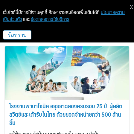
X
เว็บไซต์นี้มีการใช้งานคุกกี้ ศึกษารายละเอียดเพิ่มเติมได้ที่
นโยบายความ
เป็นส่วนตัว
และ
ข้อตกลงการใช้บริการ
บริษัท พานาโซนิค โซลูชั่นส์ (ประเทศไทย)
จำกัด
รับทราบ
โรงงานพานาโซนิค อยุธยาฉลองครบรอบ 25 ปี ​ ผู้ผลิต
สวิตช์และเต้ารับในไทย ด้วยยอดจำหน่ายกว่า 500 ล้าน
ชิ้น
บริษัท พานาโซนิค แมนูแฟคเจอริ่ง อยุธยา จำกัด