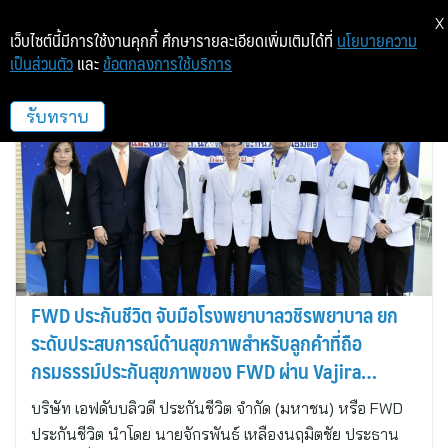
X
เว็บไซต์นี้มีการใช้งานคุกกี้ ศึกษารายละเอียดเพิ่มเติมได้ที่
นโยบายความ
เป็นส่วนตัว
และ
ข้อตกลงการใช้บริการ
นีโอ ทาร์เก็ต
รับทราบ
FWD ประกันชีวิต จับมือโรงพยาบาลวชิรพยาบาล ยก
ระดับประสบการณ์ด้านสุขภาพสำหรับลูกค้าที่ถือ
กรมธรรม์ประกันสุขภาพของ FWD ผ่าน Vajira
Premium Clinic
บริษัท เอฟดับบลิวดี ประกันชีวิต จำกัด (มหาชน) หรือ FWD
ประกันชีวิต นำโดย นายจักรพันธ์ เหลืองนฤมิตชัย ประธาน