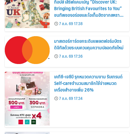
ท็อปส์ เสิร์ฟแคมเปญ “Discover UK:
Bringing British Favourites to You”
ขนทัพของอร่อยและไอเท็มฮิตจากสหราช
อาณาจักร ส่งตรงถึงมือตั้งแต่วันนี้ – 18
7 ส.ค. 69 17:38
สิงหาคมนี้
มาสเตอร์การ์ดยกระดับแพลตฟอร์มบัตร
ดิจิทัลด้วยระบบควบคุมความปลอดภัยใหม่
7 ส.ค. 69 17:36
เคทีซี–เจซีบี รุกหมวดความงาม รับเทรนด์
Self-careจำนวนสมาชิกใช้จ่ายหมวด
เครื่องสำอางเพิ่ม 26%
7 ส.ค. 69 17:34