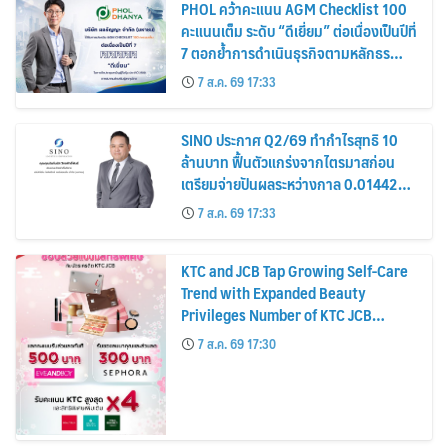
PHOL คว้าคะแนน AGM Checklist 100
คะแนนเต็ม ระดับ “ดีเยี่ยม” ต่อเนื่องเป็นปีที่
7 ตอกย้ำการดำเนินธุรกิจตามหลักธร
รมาภิบาล โปร่งใส สร้างความเชื่อมั่นผู้ถือ
7 ส.ค. 69 17:33
หุ้น
SINO ประกาศ Q2/69 ทำกำไรสุทธิ 10
ล้านบาท ฟื้นตัวแกร่งจากไตรมาสก่อน
เตรียมจ่ายปันผลระหว่างกาล 0.014423
บาทต่อหุ้น ครึ่งปีหลังมุ่งเติบโตต่อเนื่อง
7 ส.ค. 69 17:33
KTC and JCB Tap Growing Self-Care
Trend with Expanded Beauty
Privileges Number of KTC JCB
Cardmembers Spending on
7 ส.ค. 69 17:30
Cosmetics Rises 26%