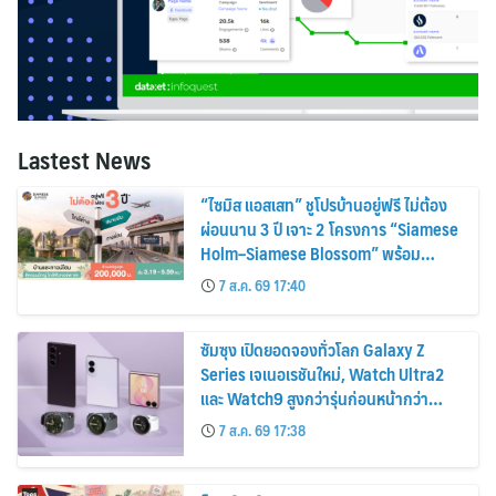
Lastest News
“ไซมิส แอสเสท” ชูโปรบ้านอยู่ฟรี ไม่ต้อง
ผ่อนนาน 3 ปี เจาะ 2 โครงการ “Siamese
Holm–Siamese Blossom” พร้อม
ส่วนลดและสิทธิพิเศษถึง 31 สิงหาคม
7 ส.ค. 69 17:40
2569
ซัมซุง เปิดยอดจองทั่วโลก Galaxy Z
Series เจเนอเรชันใหม่, Watch Ultra2
และ Watch9 สูงกว่ารุ่นก่อนหน้ากว่า
30%
7 ส.ค. 69 17:38