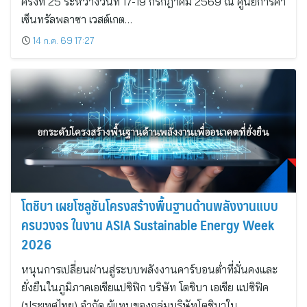
ครั้งที่ 25 ระหว่างวันที่ 17-19 กรกฎาคม 2569 ณ ศูนย์การค้า
เซ็นทรัลพลาซา เวสต์เกต…
14 ก.ค. 69 17:27
โตชิบา เผยโซลูชันโครงสร้างพื้นฐานด้านพลังงานแบบ
ครบวงจร ในงาน ASIA Sustainable Energy Week
2026
หนุนการเปลี่ยนผ่านสู่ระบบพลังงานคาร์บอนต่ำที่มั่นคงและ
ยั่งยืนในภูมิภาคเอเชียแปซิฟิก บริษัท โตชิบา เอเชีย แปซิฟิค
(ประเทศไทย) จำกัด ผู้แทนของกลุ่มบริษัทโตชิบาใน