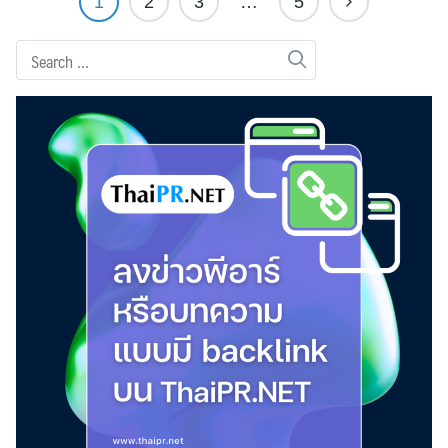
1
2
3
…
5