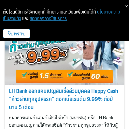
X
เว็บไซต์นี้มีการใช้งานคุกกี้ ศึกษารายละเอียดเพิ่มเติมได้ที่
นโยบายความ
เป็นส่วนตัว
และ
ข้อตกลงการใช้บริการ
ธนาคารแลนด์ แอนด์ เฮ้าส์
รับทราบ
LH Bank ออกแคมเปญสินเชื่อส่วนบุคคล Happy Cash
“ก้าวผ่านทุกอุปสรรค” ดอกเบี้ยเริ่มต้น 9.99% ต่อปี
นาน 5 เดือน
ธนาคารแลนด์ แอนด์ เฮ้าส์ จำกัด (มหาชน) หรือ LH Bank
ออกแคมเปญภายใต้คอนเซ็ปต์ “ก้าวผ่านทุกอุปสรรค” ให้กับผู้