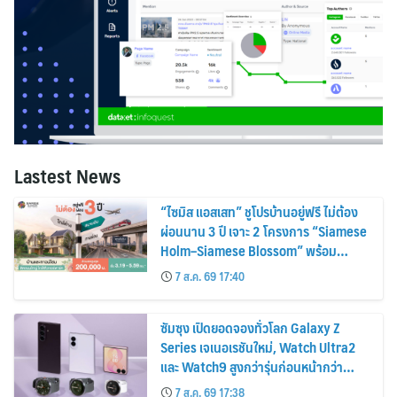
Lastest News
“ไซมิส แอสเสท” ชูโปรบ้านอยู่ฟรี ไม่ต้อง
ผ่อนนาน 3 ปี เจาะ 2 โครงการ “Siamese
Holm–Siamese Blossom” พร้อม
ส่วนลดและสิทธิพิเศษถึง 31 สิงหาคม
7 ส.ค. 69 17:40
2569
ซัมซุง เปิดยอดจองทั่วโลก Galaxy Z
Series เจเนอเรชันใหม่, Watch Ultra2
และ Watch9 สูงกว่ารุ่นก่อนหน้ากว่า
30%
7 ส.ค. 69 17:38