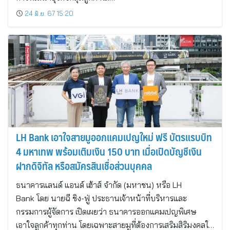
24 มิ.ย. 67 15:20
LH Bank เอาใจสายมูออกแคมเปญใหม่ ฟรี บัตรแรบบิท
4 มหาเทพ พร้อมเติมเงิน 150 บาท เมื่อเปิดบัญชีเงิน
ฝากดิจิทัล หรือสมัครสินเชื่อส่วนบุคคล
ธนาคารแลนด์ แอนด์ เฮ้าส์ จำกัด (มหาชน) หรือ LH
Bank โดย นายฉี ชิง-ฟู่ ประธานเจ้าหน้าที่บริหารและ
กรรมการผู้จัดการ เปิดเผยว่า ธนาคารออกแคมเปญพิเศษ
เอาใจลูกค้าทุกท่าน โดยเฉพาะสายมูที่ต้องการเสริมสิริมงคลใ…