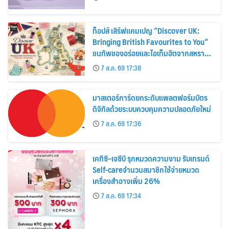
ท็อปส์ เสิร์ฟแคมเปญ “Discover UK:
Bringing British Favourites to You”
ขนทัพของอร่อยและไอเท็มฮิตจากสหราช
อาณาจักร ส่งตรงถึงมือตั้งแต่วันนี้ – 18
7 ส.ค. 69 17:38
สิงหาคมนี้
มาสเตอร์การ์ดยกระดับแพลตฟอร์มบัตร
ดิจิทัลด้วยระบบควบคุมความปลอดภัยใหม่
7 ส.ค. 69 17:36
เคทีซี–เจซีบี รุกหมวดความงาม รับเทรนด์
Self-careจำนวนสมาชิกใช้จ่ายหมวด
เครื่องสำอางเพิ่ม 26%
7 ส.ค. 69 17:34