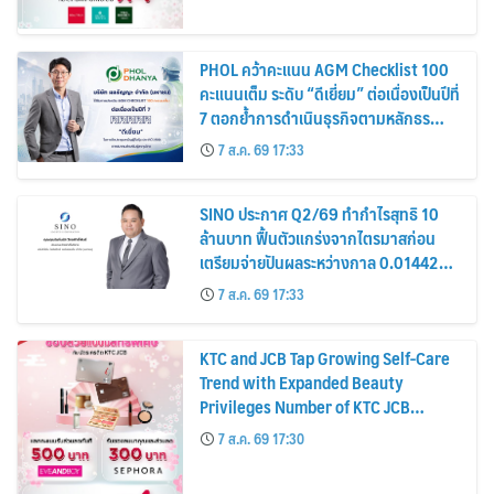
PHOL คว้าคะแนน AGM Checklist 100
คะแนนเต็ม ระดับ “ดีเยี่ยม” ต่อเนื่องเป็นปีที่
7 ตอกย้ำการดำเนินธุรกิจตามหลักธร
รมาภิบาล โปร่งใส สร้างความเชื่อมั่นผู้ถือ
7 ส.ค. 69 17:33
หุ้น
SINO ประกาศ Q2/69 ทำกำไรสุทธิ 10
ล้านบาท ฟื้นตัวแกร่งจากไตรมาสก่อน
เตรียมจ่ายปันผลระหว่างกาล 0.014423
บาทต่อหุ้น ครึ่งปีหลังมุ่งเติบโตต่อเนื่อง
7 ส.ค. 69 17:33
KTC and JCB Tap Growing Self-Care
Trend with Expanded Beauty
Privileges Number of KTC JCB
Cardmembers Spending on
7 ส.ค. 69 17:30
Cosmetics Rises 26%