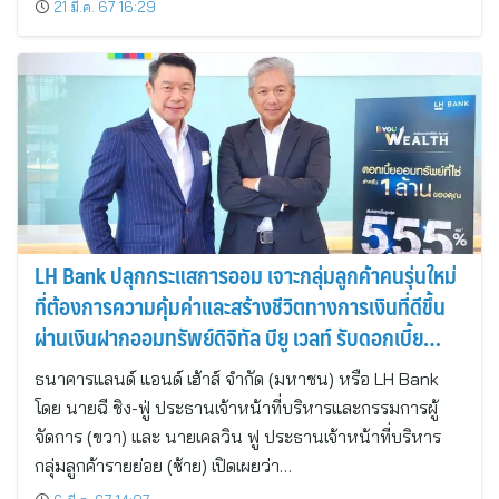
21 มี.ค. 67 16:29
LH Bank ปลุกกระแสการออม เจาะกลุ่มลูกค้าคนรุ่นใหม่
ที่ต้องการความคุ้มค่าและสร้างชีวิตทางการเงินที่ดีขึ้น
ผ่านเงินฝากออมทรัพย์ดิจิทัล บียู เวลท์ รับดอกเบี้ย
สูงสุด 5.55% ต่อปี
ธนาคารแลนด์ แอนด์ เฮ้าส์ จำกัด (มหาชน) หรือ LH Bank
โดย นายฉี ชิง-ฟู่ ประธานเจ้าหน้าที่บริหารและกรรมการผู้
จัดการ (ขวา) และ นายเคลวิน ฟู ประธานเจ้าหน้าที่บริหาร
กลุ่มลูกค้ารายย่อย (ซ้าย) เปิดเผยว่า…