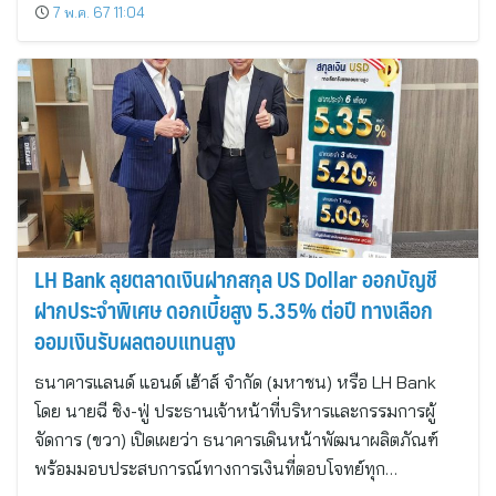
7 พ.ค. 67 11:04
LH Bank ลุยตลาดเงินฝากสกุล US Dollar ออกบัญชี
ฝากประจำพิเศษ ดอกเบี้ยสูง 5.35% ต่อปี ทางเลือก
ออมเงินรับผลตอบแทนสูง
ธนาคารแลนด์ แอนด์ เฮ้าส์ จำกัด (มหาชน) หรือ LH Bank
โดย นายฉี ชิง-ฟู่ ประธานเจ้าหน้าที่บริหารและกรรมการผู้
จัดการ (ขวา) เปิดเผยว่า ธนาคารเดินหน้าพัฒนาผลิตภัณฑ์
พร้อมมอบประสบการณ์ทางการเงินที่ตอบโจทย์ทุก…