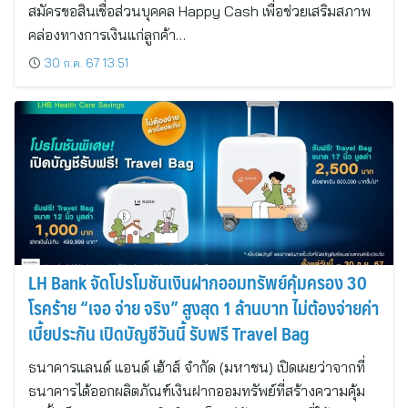
สมัครขอสินเชื่อส่วนบุคคล Happy Cash เพื่อช่วยเสริมสภาพ
คล่องทางการเงินแก่ลูกค้า…
30 ก.ค. 67 13:51
LH Bank จัดโปรโมชันเงินฝากออมทรัพย์คุ้มครอง 30
โรคร้าย “เจอ จ่าย จริง” สูงสุด 1 ล้านบาท ไม่ต้องจ่ายค่า
เบี้ยประกัน เปิดบัญชีวันนี้ รับฟรี Travel Bag
ธนาคารแลนด์ แอนด์ เฮ้าส์ จำกัด (มหาชน) เปิดเผยว่าจากที่
ธนาคารได้ออกผลิตภัณฑ์เงินฝากออมทรัพย์ที่สร้างความคุ้ม