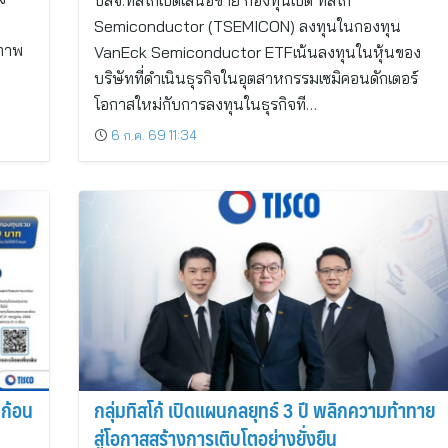
บลจ.ทิสโก้เปิดเสนอขาย กองทุนเปิด ทิสโก้
Semiconductor (TSEMICON) ลงทุนในกองทุน
ณภาพ
VanEck Semiconductor ETFเน้นลงทุนในหุ้นของ
บริษัทที่ดำเนินธุรกิจในอุตสาหกรรมเซมิคอนดักเตอร์
โอกาสใหม่กับการลงทุนในธุรกิจที…
6 ก.ค. 69 11:34
นก้อน
กลุ่มทิสโก้ เปิดแผนกลยุทธ์ 3 ปี พลิกความท้าทาย
สู่โอกาสสร้างการเติบโตอย่างยั่งยืน