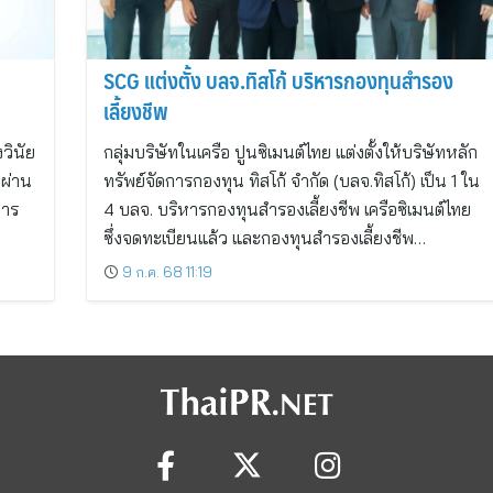
SCG แต่งตั้ง บลจ.ทิสโก้ บริหารกองทุนสำรอง
เลี้ยงชีพ
งวินัย
กลุ่มบริษัทในเครือ ปูนซิเมนต์ไทย แต่งตั้งให้บริษัทหลัก
นผ่าน
ทรัพย์จัดการกองทุน ทิสโก้ จำกัด (บลจ.ทิสโก้) เป็น 1 ใน
การ
4 บลจ. บริหารกองทุนสำรองเลี้ยงชีพ เครือซิเมนต์ไทย
ซึ่งจดทะเบียนแล้ว และกองทุนสำรองเลี้ยงชีพ…
9 ก.ค. 68 11:19