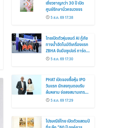
เชี่ยวชาญกว่า 30 ปี เปิด
ศูนย์รักษานิ่วครบวงจร
5 ส.ค. 69 17:38
ไทยเปิดตัวหุ่นยนต์ AI กู้ภัย
ทางน้ำอัตโนมัติเครื่องแรก
ZBHA จับมือซูเปอร์ การ์ด
นำร่องที่ภูเก็ต
5 ส.ค. 69 17:30
PHAT เปิดจองซื้อหุ้น IPO
วันแรก นักลงทุนตอบรับ
ล้นหลาม จ่อลงสนามเทรด
ตลาด mai 20 ส.ค.นี้
5 ส.ค. 69 17:29
ไปรษณีย์ไทย เปิดตัวแสตมป์
ที่ระลึก “60 ปี องค์การ