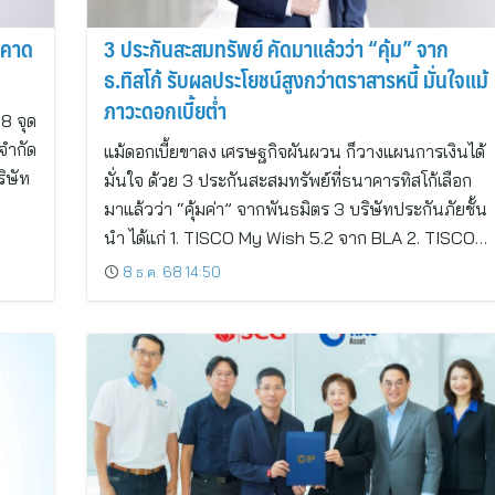
ด คาด
3 ประกันสะสมทรัพย์ คัดมาแล้วว่า “คุ้ม” จาก
ธ.ทิสโก้ รับผลประโยชน์สูงกว่าตราสารหนี้ มั่นใจแม้
ภาวะดอกเบี้ยต่ำ
88 จุด
จำกัด
แม้ดอกเบี้ยขาลง เศรษฐกิจผันผวน ก็วางแผนการเงินได้
ิษัท
มั่นใจ ด้วย 3 ประกันสะสมทรัพย์ที่ธนาคารทิสโก้เลือก
มาแล้วว่า “คุ้มค่า” จากพันธมิตร 3 บริษัทประกันภัยชั้น
นำ ได้แก่ 1. TISCO My Wish 5.2 จาก BLA 2. TISCO…
8 ธ.ค. 68 14:50