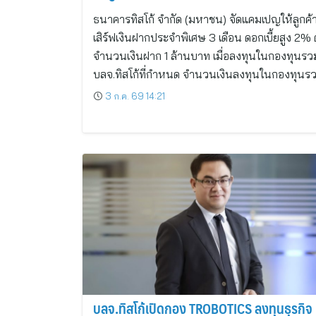
ธนาคารทิสโก้ จำกัด (มหาชน) จัดแคมเปญให้ลูกค้
เสิร์ฟเงินฝากประจำพิเศษ 3 เดือน ดอกเบี้ยสูง 2% ต
จำนวนเงินฝาก 1 ล้านบาท เมื่อลงทุนในกองทุนรว
บลจ.ทิสโก้ที่กำหนด จำนวนเงินลงทุนในกองทุนร
3 ก.ค. 69 14:21
บลจ.ทิสโก้เปิดกอง TROBOTICS ลงทุนธุรกิจ