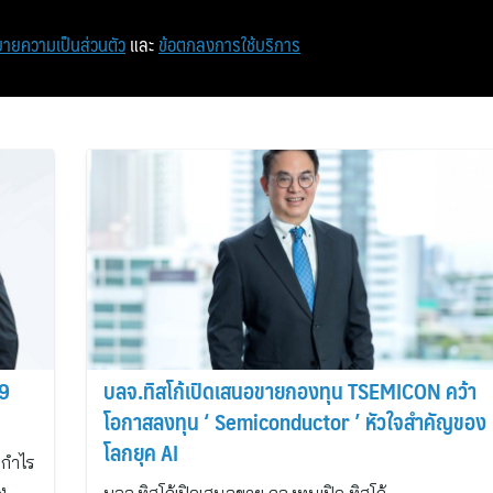
หน้าแรก
ท่องเที่ยว
ไอที
เศรษฐกิจ/การเงิน
ายความเป็นส่วนตัว
และ
ข้อตกลงการใช้บริการ
69
บลจ.ทิสโก้เปิดเสนอขายกองทุน TSEMICON คว้า
โอกาสลงทุน ‘ Semiconductor ’ หัวใจสำคัญของ
โลกยุค AI
ีกำไร
ง