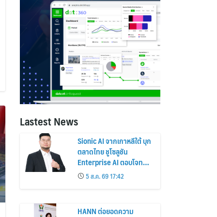
Lastest News
Sionic AI จากเกาหลีใต้ บุก
ตลาดไทย ชูโซลูชัน
Enterprise AI ตอบโจทย์
องค์กรยุคใหม่ เสถียร
5 ส.ค. 69 17:42
ปลอดภัย และใช้งานได้จริง
HANN ต่อยอดความ