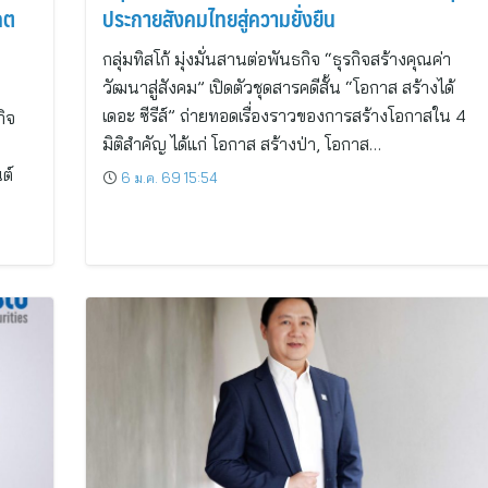
คต
ประกายสังคมไทยสู่ความยั่งยืน
กลุ่มทิสโก้ มุ่งมั่นสานต่อพันธกิจ “ธุรกิจสร้างคุณค่า
วัฒนาสู่สังคม” เปิดตัวชุดสารคดีสั้น “โอกาส สร้างได้
เดอะ ซีรีส์” ถ่ายทอดเรื่องราวของการสร้างโอกาสใน 4
ิจ
มิติสำคัญ ได้แก่ โอกาส สร้างป่า, โอกาส…
ต์
6 ม.ค. 69 15:54