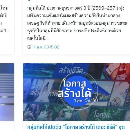
าใหม่
กลุ่มทิสโก้ ประกาศยุทธศาสตร์ 3 ปี (2569–2571) มุ่ง
่อปี
เสริมความแข็งแกร่งและสร้างความยั่งยืนท่ามกลาง
ม
เศรษฐกิจที่ท้าทาย เดินหน้ากลยุทธ์ครอบคลุมการขยาย
วม 1…
ธุรกิจในกลุ่มที่มีศักยภาพ ยกระดับประสิทธิภาพด้วย
เทคโนโลยี…
14 ม.ค. 69 15:02
กลุ่มทิสโก้เปิดตัว “โอกาส สร้างได้ เดอะ ซีรีส์” จุด