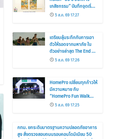
เภสัชกรรม” บันทึกจุดเริ่ม
ต้นการพึ่งพาตนเองด้าน
5 ส.ค. 69 17:27
ยาของไทย สู่ 6 ทศวรรษ
แห่งการพัฒนาสุขภาพคน
ไทย
เตรียมลุ้นระทึกกับการเอา
ตัวให้รอดจากมหาภัย ใน
ตัวอย่างล่าสุด The End of
Oak Street – มหาภัยสุด
5 ส.ค. 69 17:26
ถนนโอ๊ค
HomePro เปลี่ยนทุกก้าวให้
มีความหมาย กับ
“HomePro Fun Walk
2026: Walk for Life” ทุก
5 ส.ค. 69 17:25
ก้าวที่เดิน… คือโอกาสแห่ง
การมีชีวิต
กทม. ยกระดับมาตรฐานความปลอดภัยอาคาร
สูง สั่งตรวจสอบถนนรอบคอนโดมิเนียม 50