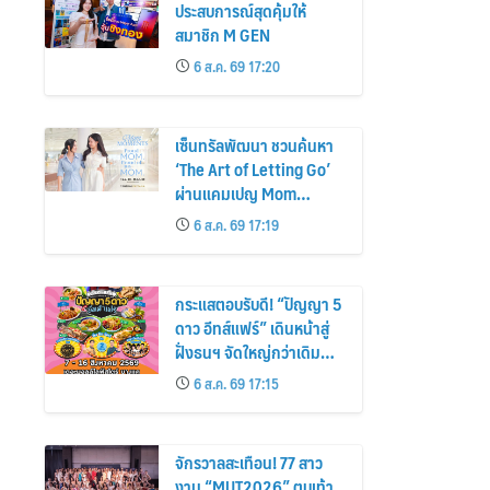
ประสบการณ์สุดคุ้มให้
สมาชิก M GEN
6 ส.ค. 69 17:20
เซ็นทรัลพัฒนา ชวนค้นหา
‘The Art of Letting Go’
ผ่านแคมเปญ Mom
Moments: Proud Mom.
6 ส.ค. 69 17:19
Proud of My Mom.
กระแสตอบรับดี! “ปัญญา 5
ดาว อีทส์แฟร์” เดินหน้าสู่
ฝั่งธนฯ จัดใหญ่กว่าเดิม
ร้านเด็ดเพิ่ม อิ่มฟิน 10 วัน
6 ส.ค. 69 17:15
เต็ม!
จักรวาลสะเทือน! 77 สาว
งาม “MUT2026” ตบเท้า