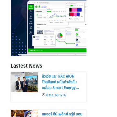
Lastest News
หัวเว่ย และ GAC AION
Thailand ผนึกกำลังขับ
เคลื่อน Smart Energy
Ecosystem เชื่อม GAC
6 ส.ค. 69 17:37
GN8 PHEV รถยนต์ MPV
ระดับพรีเมียม เข้ากับ
พลังงานแสงอาทิตย์ภายใน
เมเจอร์ ซีนีเพล็กซ์ กรุ้ป มอบ
บ้าน