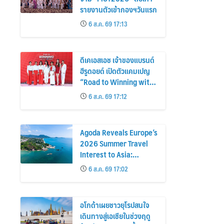
รายงานตัวเข้ากองฯวันแรก
6 ส.ค. 69 17:13
ดีเคเอสเอช เจ้าของแบรนด์
ฮีรูดอยด์ เปิดตัวแคมเปญ
“Road to Winning with
the MPS Science”
6 ส.ค. 69 17:12
Agoda Reveals Europe’s
2026 Summer Travel
Interest to Asia:
Bangkok, Koh Samui,
6 ส.ค. 69 17:02
and Pattaya Among the
Top Cities
อโกด้าเผยชาวยุโรปสนใจ
เดินทางสู่เอเชียในช่วงฤดู