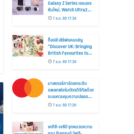
Galaxy Z Series เจเนอเร
ชันใหม่, Watch Ultra2
และ Watch9 สูงกว่ารุ่น
7 ส.ค. 69 17:38
ก่อนหน้ากว่า 30%
ท็อปส์ เสิร์ฟแคมเปญ
“Discover UK: Bringing
British Favourites to
You” ขนทัพของอร่อยและ
7 ส.ค. 69 17:38
ไอเท็มฮิตจากสหราช
อาณาจักร ส่งตรงถึงมือ
ตั้งแต่วันนี้ – 18 สิงหาคมนี้
มาสเตอร์การ์ดยกระดับ
แพลตฟอร์มบัตรดิจิทัลด้วย
ระบบควบคุมความปลอดภัย
ใหม่
7 ส.ค. 69 17:36
เคทีซี–เจซีบี รุกหมวดความ
งาม รับเทรนด์ Self-