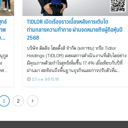
ุทธ์
TIDLOR เปิดเรื่องราวเบื้องหลังการเติบโต
ภาพ
ท่ามกลางความท้าทาย ผ่านจดหมายถึงผู้ถือหุ้นปี
ย
2568
บริษัท ติดล้อ โฮลดิ้งส์ จำกัด (มหาชน) หรือ Tidlor
นุกูล
Holdings (TIDLOR) เผยผลการดำเนินงานที่เติบโตอย่าง
ง
มีคุณภาพด้วยกำไรสุทธิเพิ่มขึ้น 17.4% เมื่อเทียบกับปีที่
เทศ…
ผ่านมา สะท้อนถึงพื้นฐานธุรกิจและการปรับตัวที่แ…
23 ก.พ. 69 15:18
1
2