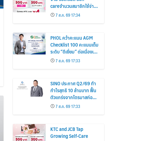
careจำนวนสมาชิกใช้จ่าย
หมวดเครื่องสำอางเพิ่ม
7 ส.ค. 69 17:34
26%
PHOL คว้าคะแนน AGM
Checklist 100 คะแนนเต็ม
ระดับ “ดีเยี่ยม” ต่อเนื่องเป็น
ปีที่ 7 ตอกย้ำการดำเนิน
7 ส.ค. 69 17:33
ธุรกิจตามหลักธรรมาภิบาล
โปร่งใส สร้างความเชื่อมั่นผู้
ถือหุ้น
SINO ประกาศ Q2/69 ทำ
กำไรสุทธิ 10 ล้านบาท ฟื้น
ตัวแกร่งจากไตรมาสก่อน
เตรียมจ่ายปันผลระหว่าง
7 ส.ค. 69 17:33
กาล 0.014423 บาทต่อหุ้น
ครึ่งปีหลังมุ่งเติบโตต่อเนื่อง
KTC and JCB Tap
Growing Self-Care