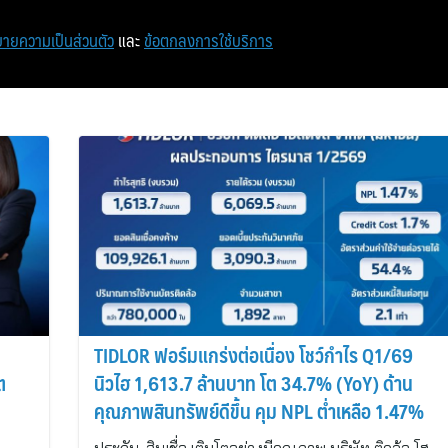
หน้าแรก
ท่องเที่ยว
ไอที
เศรษฐกิจ/การเงิน
ายความเป็นส่วนตัว
และ
ข้อตกลงการใช้บริการ
TIDLOR ฟอร์มแกร่งต่อเนื่อง โชว์กำไร Q1/69
ต
นิวไฮ 1,613.7 ล้านบาท โต 34.7% (YoY) ด้าน
คุณภาพสินทรัพย์ดีขึ้น คุม NPL ต่ำเหลือ 1.47%