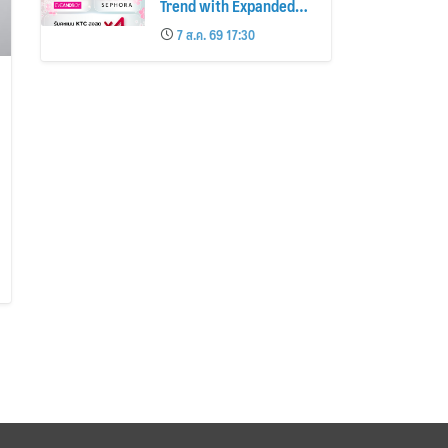
Trend with Expanded
Beauty Privileges
7 ส.ค. 69 17:30
Number of KTC JCB
Cardmembers Spending
on Cosmetics Rises
26%