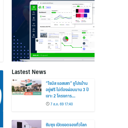
Lastest News
“ไซมิส แอสเสท” ชูโปรบ้าน
อยู่ฟรี ไม่ต้องผ่อนนาน 3 ปี
เจาะ 2 โครงการ
“Siamese Holm–
7 ส.ค. 69 17:40
Siamese Blossom”
พร้อมส่วนลดและสิทธิพิเศษ
ถึง 31 สิงหาคม 2569
ซัมซุง เปิดยอดจองทั่วโลก