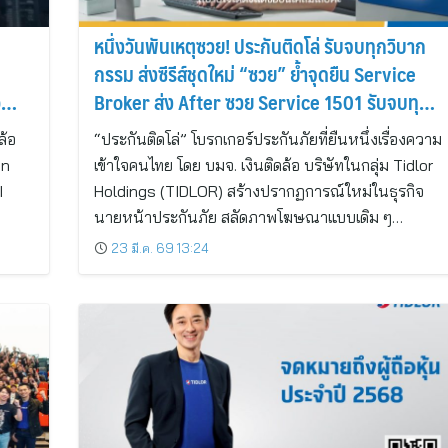
หนึ่งวันพันเหตุซวย! ประกันติดโล่ รับจบทุกวิบาก
กรรม ส่งซีรีส์ชุดใหม่ “ซวย” ย้ำจุดยืน Service
อ
Broker ส่ง After ซวย Service 1501 รับจบทุก
ความซวยทั้ง รถ-คน-บ้าน
ล้อ
“ประกันติดโล่” โบรกเกอร์ประกันภัยที่ยืนหนึ่งเรื่องความ
en
เข้าใจคนไทย โดย บมจ. เงินติดล้อ บริษัทในกลุ่ม Tidlor
I
Holdings (TIDLOR) สร้างปรากฏการณ์ใหม่ในธุรกิจ
นายหน้าประกันภัย สลัดภาพโฆษณาแบบเดิม ๆ…
23 มี.ค. 69 13:24