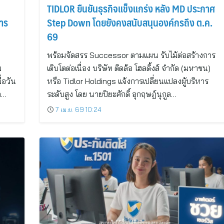
TIDLOR ยืนยันธุรกิจแข็งแกร่ง หลัง MD ประกาศ
การ
Step Down โดยยังคงสนับสนุนองค์กรถึง ต.ค.
69
พร้อมจัดสรร Successor ตามแผน รับไม้ต่อสร้างการ
ม
เติบโตต่อเนื่อง บริษัท ติดล้อ โฮลดิ้งส์ จำกัด (มหาชน)
่อวัน
หรือ Tidlor Holdings แจ้งการเปลี่ยนแปลงผู้บริหาร
า…
ระดับสูง โดย นายปิยะศักดิ์ อุกฤษฎ์นุกูล…
7 เม.ย. 69 10:24