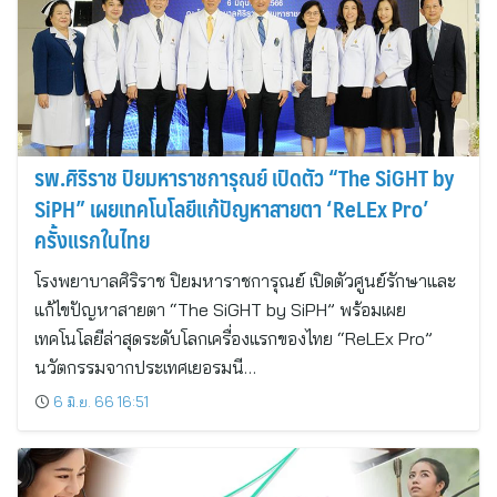
รพ.ศิริราช ปิยมหาราชการุณย์ เปิดตัว “The SiGHT by
SiPH” เผยเทคโนโลยีแก้ปัญหาสายตา ‘ReLEx Pro’
ครั้งแรกในไทย
โรงพยาบาลศิริราช ปิยมหาราชการุณย์ เปิดตัวศูนย์รักษาและ
แก้ไขปัญหาสายตา “The SiGHT by SiPH” พร้อมเผย
เทคโนโลยีล่าสุดระดับโลกเครื่องแรกของไทย “ReLEx Pro”
นวัตกรรมจากประเทศเยอรมนี…
6 มิ.ย. 66 16:51