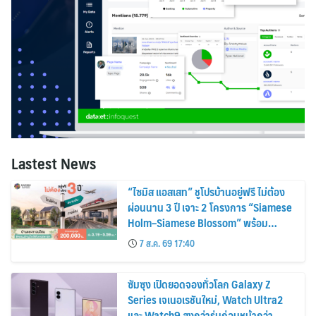
Lastest News
“ไซมิส แอสเสท” ชูโปรบ้านอยู่ฟรี ไม่ต้อง
ผ่อนนาน 3 ปี เจาะ 2 โครงการ “Siamese
Holm–Siamese Blossom” พร้อม
ส่วนลดและสิทธิพิเศษถึง 31 สิงหาคม
7 ส.ค. 69 17:40
2569
ซัมซุง เปิดยอดจองทั่วโลก Galaxy Z
Series เจเนอเรชันใหม่, Watch Ultra2
และ Watch9 สูงกว่ารุ่นก่อนหน้ากว่า