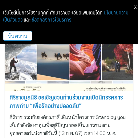
X
เว็บไซต์นี้มีการใช้งานคุกกี้ ศึกษารายละเอียดเพิ่มเติมได้ที่
นโยบายความ
เป็นส่วนตัว
และ
ข้อตกลงการใช้บริการ
ฏีม แอ็ด คอร์ปอเรชั่น
รับทราบ
ศิริราชมูลนิธิ ขอเชิญชวนท่านร่วมงานเปิดนิทรรศการ
ภาพถ่าย “เพื่อรักอย่างปลอดภัย”
ศิริราช ร่วมกับองค์กรภาคี เดินหน้าโครงการ Stand by you
เต็มกำลังจัดหาทุนเพื่อยุติปัญหาเอดส์ในเยาวชน ตาม
ยุทธศาสตร์แห่งชาติวันนี้ (13 ก.พ. 67) เวลา 14.00 น. ศ.