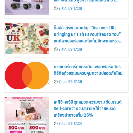
30%
7 ส.ค. 69 17:38
ท็อปส์ เสิร์ฟแคมเปญ “Discover UK:
Bringing British Favourites to You”
ขนทัพของอร่อยและไอเท็มฮิตจากสหราช
อาณาจักร ส่งตรงถึงมือตั้งแต่วันนี้ – 18
7 ส.ค. 69 17:38
สิงหาคมนี้
มาสเตอร์การ์ดยกระดับแพลตฟอร์มบัตร
ดิจิทัลด้วยระบบควบคุมความปลอดภัยใหม่
7 ส.ค. 69 17:36
เคทีซี–เจซีบี รุกหมวดความงาม รับเทรนด์
Self-careจำนวนสมาชิกใช้จ่ายหมวด
เครื่องสำอางเพิ่ม 26%
7 ส.ค. 69 17:34