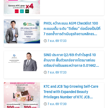
PHOL คว้าคะแนน AGM Checklist 100
คะแนนเต็ม ระดับ “ดีเยี่ยม” ต่อเนื่องเป็นปีที่
7 ตอกย้ำการดำเนินธุรกิจตามหลักธร
รมาภิบาล โปร่งใส สร้างความเชื่อมั่นผู้ถือ
7 ส.ค. 69 17:33
หุ้น
SINO ประกาศ Q2/69 ทำกำไรสุทธิ 10
ล้านบาท ฟื้นตัวแกร่งจากไตรมาสก่อน
เตรียมจ่ายปันผลระหว่างกาล 0.014423
บาทต่อหุ้น ครึ่งปีหลังมุ่งเติบโตต่อเนื่อง
7 ส.ค. 69 17:33
KTC and JCB Tap Growing Self-Care
Trend with Expanded Beauty
Privileges Number of KTC JCB
Cardmembers Spending on
7 ส.ค. 69 17:30
Cosmetics Rises 26%