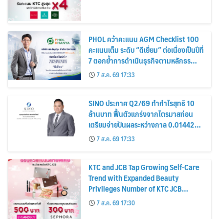
PHOL คว้าคะแนน AGM Checklist 100
คะแนนเต็ม ระดับ “ดีเยี่ยม” ต่อเนื่องเป็นปีที่
7 ตอกย้ำการดำเนินธุรกิจตามหลักธร
รมาภิบาล โปร่งใส สร้างความเชื่อมั่นผู้ถือ
7 ส.ค. 69 17:33
หุ้น
SINO ประกาศ Q2/69 ทำกำไรสุทธิ 10
ล้านบาท ฟื้นตัวแกร่งจากไตรมาสก่อน
เตรียมจ่ายปันผลระหว่างกาล 0.014423
บาทต่อหุ้น ครึ่งปีหลังมุ่งเติบโตต่อเนื่อง
7 ส.ค. 69 17:33
KTC and JCB Tap Growing Self-Care
Trend with Expanded Beauty
Privileges Number of KTC JCB
Cardmembers Spending on
7 ส.ค. 69 17:30
Cosmetics Rises 26%