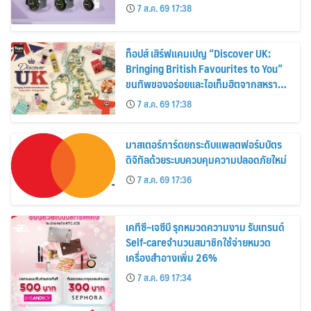
30%
7 ส.ค. 69 17:38
ท็อปส์ เสิร์ฟแคมเปญ “Discover UK:
Bringing British Favourites to You”
ขนทัพของอร่อยและไอเท็มฮิตจากสหราช
อาณาจักร ส่งตรงถึงมือตั้งแต่วันนี้ – 18
7 ส.ค. 69 17:38
สิงหาคมนี้
มาสเตอร์การ์ดยกระดับแพลตฟอร์มบัตร
ดิจิทัลด้วยระบบควบคุมความปลอดภัยใหม่
7 ส.ค. 69 17:36
เคทีซี–เจซีบี รุกหมวดความงาม รับเทรนด์
Self-careจำนวนสมาชิกใช้จ่ายหมวด
เครื่องสำอางเพิ่ม 26%
7 ส.ค. 69 17:34