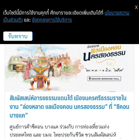
X
เว็บไซต์นี้มีการใช้งานคุกกี้ ศึกษารายละเอียดเพิ่มเติมได้ที่
นโยบายความ
เป็นส่วนตัว
และ
ข้อตกลงการใช้บริการ
ซีคอนบางแค
รับทราบ
สัมผัสเสน่ห์อารยธรรมแดนใต้ เมืองนครศรีธรรมราชใน
งาน “ล่องหลาด แลเมืองคอน นครสองธรรม” ที่ “ซีคอน
บางแค”
ศูนย์การค้าซีคอน บางแค ร่วมกับ การท่องเที่ยวแห่ง
ประเทศไทย และ บมจ. ไทยประกันชีวิต ชวนสัมผัสเสน่ห์