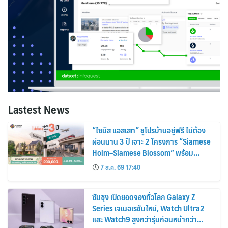
Lastest News
“ไซมิส แอสเสท” ชูโปรบ้านอยู่ฟรี ไม่ต้อง
ผ่อนนาน 3 ปี เจาะ 2 โครงการ “Siamese
Holm–Siamese Blossom” พร้อม
ส่วนลดและสิทธิพิเศษถึง 31 สิงหาคม
7 ส.ค. 69 17:40
2569
ซัมซุง เปิดยอดจองทั่วโลก Galaxy Z
Series เจเนอเรชันใหม่, Watch Ultra2
และ Watch9 สูงกว่ารุ่นก่อนหน้ากว่า