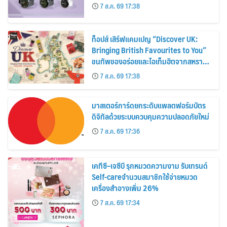
30%
7 ส.ค. 69 17:38
ท็อปส์ เสิร์ฟแคมเปญ “Discover UK:
Bringing British Favourites to You”
ขนทัพของอร่อยและไอเท็มฮิตจากสหราช
อาณาจักร ส่งตรงถึงมือตั้งแต่วันนี้ – 18
7 ส.ค. 69 17:38
สิงหาคมนี้
มาสเตอร์การ์ดยกระดับแพลตฟอร์มบัตร
ดิจิทัลด้วยระบบควบคุมความปลอดภัยใหม่
7 ส.ค. 69 17:36
เคทีซี–เจซีบี รุกหมวดความงาม รับเทรนด์
Self-careจำนวนสมาชิกใช้จ่ายหมวด
เครื่องสำอางเพิ่ม 26%
7 ส.ค. 69 17:34