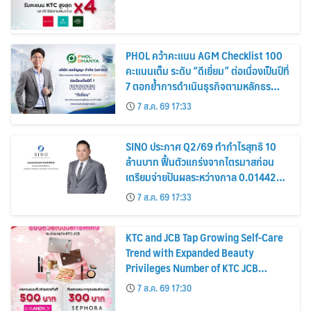
PHOL คว้าคะแนน AGM Checklist 100
คะแนนเต็ม ระดับ “ดีเยี่ยม” ต่อเนื่องเป็นปีที่
7 ตอกย้ำการดำเนินธุรกิจตามหลักธร
รมาภิบาล โปร่งใส สร้างความเชื่อมั่นผู้ถือ
7 ส.ค. 69 17:33
หุ้น
SINO ประกาศ Q2/69 ทำกำไรสุทธิ 10
ล้านบาท ฟื้นตัวแกร่งจากไตรมาสก่อน
เตรียมจ่ายปันผลระหว่างกาล 0.014423
บาทต่อหุ้น ครึ่งปีหลังมุ่งเติบโตต่อเนื่อง
7 ส.ค. 69 17:33
KTC and JCB Tap Growing Self-Care
Trend with Expanded Beauty
Privileges Number of KTC JCB
Cardmembers Spending on
7 ส.ค. 69 17:30
Cosmetics Rises 26%