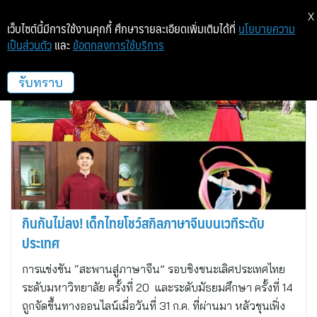
X
เว็บไซต์นี้มีการใช้งานคุกกี้ ศึกษารายละเอียดเพิ่มเติมได้ที่
นโยบายความ
เป็นส่วนตัว
และ
ข้อตกลงการใช้บริการ
ซินหัว
รับทราบ
กินกันไม่ลง! เด็กไทยโชว์สกิลภาษาจีนบนเวทีระดับ
ประเทศ
การแข่งขัน “สะพานสู่ภาษาจีน” รอบชิงชนะเลิศประเทศไทย
ระดับมหาวิทยาลัย ครั้งที่ 20 และระดับมัธยมศึกษา ครั้งที่ 14
ถูกจัดขึ้นทางออนไลน์เมื่อวันที่ 31 ก.ค. ที่ผ่านมา หลัวชุนเฟิ่ง