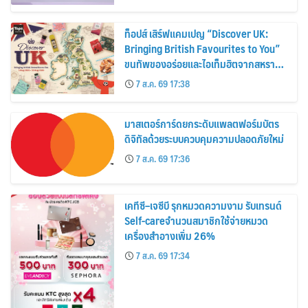
ท็อปส์ เสิร์ฟแคมเปญ “Discover UK:
Bringing British Favourites to You”
ขนทัพของอร่อยและไอเท็มฮิตจากสหราช
อาณาจักร ส่งตรงถึงมือตั้งแต่วันนี้ – 18
7 ส.ค. 69 17:38
สิงหาคมนี้
มาสเตอร์การ์ดยกระดับแพลตฟอร์มบัตร
ดิจิทัลด้วยระบบควบคุมความปลอดภัยใหม่
7 ส.ค. 69 17:36
เคทีซี–เจซีบี รุกหมวดความงาม รับเทรนด์
Self-careจำนวนสมาชิกใช้จ่ายหมวด
เครื่องสำอางเพิ่ม 26%
7 ส.ค. 69 17:34