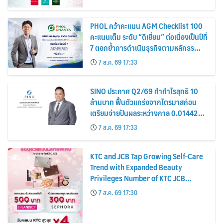
PHOL คว้าคะแนน AGM Checklist 100
คะแนนเต็ม ระดับ “ดีเยี่ยม” ต่อเนื่องเป็นปีที่
7 ตอกย้ำการดำเนินธุรกิจตามหลักธร
รมาภิบาล โปร่งใส สร้างความเชื่อมั่นผู้ถือ
7 ส.ค. 69 17:33
หุ้น
SINO ประกาศ Q2/69 ทำกำไรสุทธิ 10
ล้านบาท ฟื้นตัวแกร่งจากไตรมาสก่อน
เตรียมจ่ายปันผลระหว่างกาล 0.014423
บาทต่อหุ้น ครึ่งปีหลังมุ่งเติบโตต่อเนื่อง
7 ส.ค. 69 17:33
KTC and JCB Tap Growing Self-Care
Trend with Expanded Beauty
Privileges Number of KTC JCB
Cardmembers Spending on
7 ส.ค. 69 17:30
Cosmetics Rises 26%