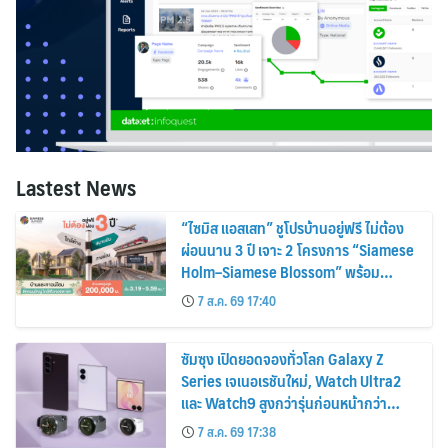
Lastest News
“ไซมิส แอสเสท” ชูโปรบ้านอยู่ฟรี ไม่ต้อง
ผ่อนนาน 3 ปี เจาะ 2 โครงการ “Siamese
Holm–Siamese Blossom” พร้อม
ส่วนลดและสิทธิพิเศษถึง 31 สิงหาคม
7 ส.ค. 69 17:40
2569
ซัมซุง เปิดยอดจองทั่วโลก Galaxy Z
Series เจเนอเรชันใหม่, Watch Ultra2
และ Watch9 สูงกว่ารุ่นก่อนหน้ากว่า
30%
7 ส.ค. 69 17:38