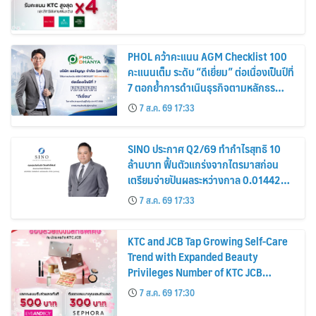
PHOL คว้าคะแนน AGM Checklist 100
คะแนนเต็ม ระดับ “ดีเยี่ยม” ต่อเนื่องเป็นปีที่
7 ตอกย้ำการดำเนินธุรกิจตามหลักธร
รมาภิบาล โปร่งใส สร้างความเชื่อมั่นผู้ถือ
7 ส.ค. 69 17:33
หุ้น
SINO ประกาศ Q2/69 ทำกำไรสุทธิ 10
ล้านบาท ฟื้นตัวแกร่งจากไตรมาสก่อน
เตรียมจ่ายปันผลระหว่างกาล 0.014423
บาทต่อหุ้น ครึ่งปีหลังมุ่งเติบโตต่อเนื่อง
7 ส.ค. 69 17:33
KTC and JCB Tap Growing Self-Care
Trend with Expanded Beauty
Privileges Number of KTC JCB
Cardmembers Spending on
7 ส.ค. 69 17:30
Cosmetics Rises 26%