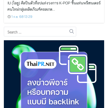
IU (ไอยู) ศิลปินตัวท็อปแห่งวงการ K-POP ขึ้นแท่นพรีเซนเตอร์
คนใหม่กลุ่มผลิตภัณฑ์คอลเกต…
1 ก.ย. 68 13:29