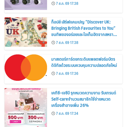
30%
7 ส.ค. 69 17:38
ท็อปส์ เสิร์ฟแคมเปญ “Discover UK:
Bringing British Favourites to You”
ขนทัพของอร่อยและไอเท็มฮิตจากสหราช
อาณาจักร ส่งตรงถึงมือตั้งแต่วันนี้ – 18
7 ส.ค. 69 17:38
สิงหาคมนี้
มาสเตอร์การ์ดยกระดับแพลตฟอร์มบัตร
ดิจิทัลด้วยระบบควบคุมความปลอดภัยใหม่
7 ส.ค. 69 17:36
เคทีซี–เจซีบี รุกหมวดความงาม รับเทรนด์
Self-careจำนวนสมาชิกใช้จ่ายหมวด
เครื่องสำอางเพิ่ม 26%
7 ส.ค. 69 17:34