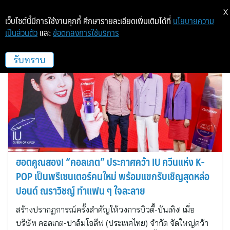
X
เว็บไซต์นี้มีการใช้งานคุกกี้ ศึกษารายละเอียดเพิ่มเติมได้ที่
นโยบายความ
เป็นส่วนตัว
และ
ข้อตกลงการใช้บริการ
คอลเกต-ปาล์มโอลีฟ (ประเทศไทย)
รับทราบ
ฮอตคูณสอง! “คอลเกต” ประกาศคว้า IU ควีนแห่ง K-
POP เป็นพรีเซนเตอร์คนใหม่ พร้อมแขกรับเชิญสุดหล่อ
ปอนด์ ณราวิชญ์ ทำแฟน ๆ ใจละลาย
สร้างปรากฏการณ์ครั้งสำคัญให้วงการบิวตี้-บันเทิง! เมื่อ
บริษัท คอลเกต-ปาล์มโอลีฟ (ประเทศไทย) จำกัด จัดใหญ่คว้า