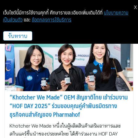
X
เว็บไซต์นี้มีการใช้งานคุกกี้ ศึกษารายละเอียดเพิ่มเติมได้ที่
นโยบายความ
เป็นส่วนตัว
และ
ข้อตกลงการใช้บริการ
คชเชอร์ โกบอล ฟู้ด
รับทราบ
“Khotcher We Made” OEM สัญชาติไทย เข้าร่วมงาน
“HOF DAY 2025” ร่วมขอบคุณคู่ค้าพันธมิตรทาง
ธุรกิจคนสำคัญของ Pharmahof
Khotcher We Made หนึ่งในผู้ผลิตสินค้าเสริมอาหารและ
สกินแคร์ชั้นนำของประเทศไทย ได้เข้าร่วมงาน HOF DAY