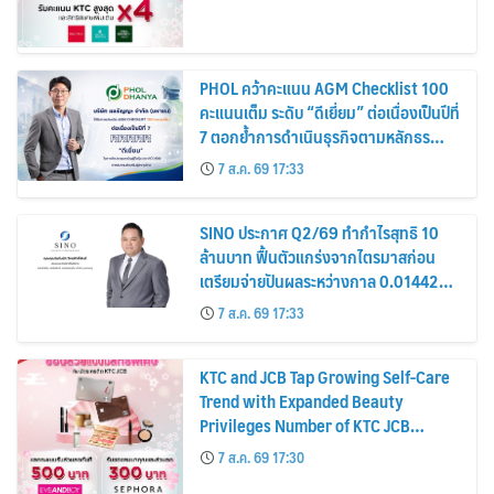
PHOL คว้าคะแนน AGM Checklist 100
คะแนนเต็ม ระดับ “ดีเยี่ยม” ต่อเนื่องเป็นปีที่
7 ตอกย้ำการดำเนินธุรกิจตามหลักธร
รมาภิบาล โปร่งใส สร้างความเชื่อมั่นผู้ถือ
7 ส.ค. 69 17:33
หุ้น
SINO ประกาศ Q2/69 ทำกำไรสุทธิ 10
ล้านบาท ฟื้นตัวแกร่งจากไตรมาสก่อน
เตรียมจ่ายปันผลระหว่างกาล 0.014423
บาทต่อหุ้น ครึ่งปีหลังมุ่งเติบโตต่อเนื่อง
7 ส.ค. 69 17:33
KTC and JCB Tap Growing Self-Care
Trend with Expanded Beauty
Privileges Number of KTC JCB
Cardmembers Spending on
7 ส.ค. 69 17:30
Cosmetics Rises 26%