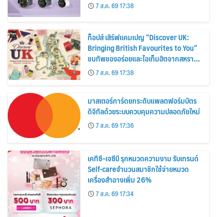
30%
7 ส.ค. 69 17:38
ท็อปส์ เสิร์ฟแคมเปญ “Discover UK:
Bringing British Favourites to You”
ขนทัพของอร่อยและไอเท็มฮิตจากสหราช
อาณาจักร ส่งตรงถึงมือตั้งแต่วันนี้ – 18
7 ส.ค. 69 17:38
สิงหาคมนี้
มาสเตอร์การ์ดยกระดับแพลตฟอร์มบัตร
ดิจิทัลด้วยระบบควบคุมความปลอดภัยใหม่
7 ส.ค. 69 17:36
เคทีซี–เจซีบี รุกหมวดความงาม รับเทรนด์
Self-careจำนวนสมาชิกใช้จ่ายหมวด
เครื่องสำอางเพิ่ม 26%
7 ส.ค. 69 17:34