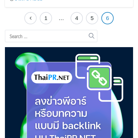
1
…
4
5
6