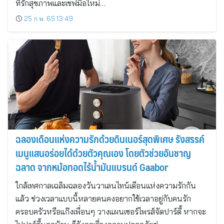
ที่รักสุขภาพและเชฟมือใหม่…
25 ก.พ. 65 13:49
ฉลองเดือนแห่งความรักด้วยดินเนอร์สุดพิเศษ รังสรรค์
เมนูแสนอร่อยได้ด้วยตัวคุณเอง โดยตัวช่วยอันชาญ
ฉลาด จากหม้อทอดไร้น้ำมันแบรนด์ Gaabor
ใกล้เทศกาลเฉลิมฉลองวันวาเลนไทน์เดือนแห่งความรักกัน
แล้ว ช่วงเวลาแบบนี้หลายคนคงอยากใช้เวลาอยู่กับคนรัก
ครอบครัวหรือแก๊งเพื่อนๆ วางแผนเซอร์ไพรส์จัดปาร์ตี้ หากจะ