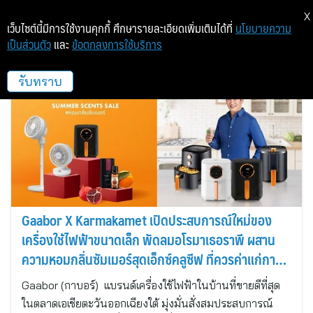
X
เว็บไซต์นี้มีการใช้งานคุกกี้ ศึกษารายละเอียดเพิ่มเติมได้ที่
นโยบายความ
เป็นส่วนตัว
และ
ข้อตกลงการใช้บริการ
ขอบฟ้า พีอาร์ เอเจนซี่
รับทราบ
Gaabor X Karmakamet เปิดประสบการณ์ใหม่ของ
เครื่องใช้ไฟฟ้าขนาดเล็ก พัดลมอโรมาเธอราพี ผสาน
ความหอมกลิ่นซัมเมอร์สุดเอ็กซ์คลูซีฟ ที่ควรค่าแก่การมี
ติดบ้าน
Gaabor (กาบอร์) แบรนด์เครื่องใช้ไฟฟ้าในบ้านที่ขายดีที่สุด
ในตลาดเอเชียตะวันออกเฉียงใต้ มุ่งมั่นสั่งสมประสบการณ์