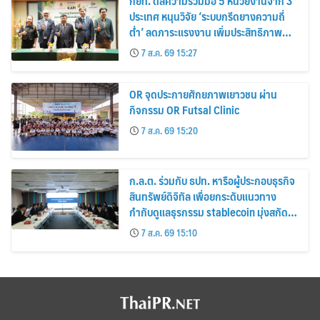
กยท. ดีลความร่วมมือ 5 หน่วยงานจาก 3
ประเทศ หนุนวิจัย ‘ระบบกรีดยางความถี่
ต่ำ’ ลดภาระแรงงาน เพิ่มประสิทธิภาพ
การจัดการสวนยาง เสริมคุณภาพผลผลิต
7 ส.ค. 69 15:27
ยาง
OR จุดประกายศักยภาพเยาวชน ผ่าน
กิจกรรม OR Futsal Clinic
7 ส.ค. 69 15:20
ก.ล.ต. ร่วมกับ ธปท. หารือผู้ประกอบธุรกิจ
สินทรัพย์ดิจิทัล เพื่อยกระดับแนวทาง
กำกับดูแลธุรกรรม stablecoin มุ่งสกัด
กั้นอาชญากรรมทางเทคโนโลยี
7 ส.ค. 69 15:10