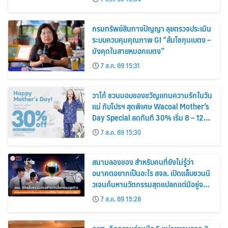
กรมทรัพย์สินทางปัญญา ลุยตรวจประเมิน
ระบบควบคุมคุณภาพ GI “ส้มโชกุนเบตง –
มังคุดในสายหมอกเบตง”
7 ส.ค. 69 15:31
วาโก้ ชวนมอบของขวัญแทนความรักในวัน
แม่ กับโปรฯ สุดพิเศษ Wacoal Mother’s
Day Special ลดทันที 30% เริ่ม 8 – 12
สิงหาคม 2569
7 ส.ค. 69 15:30
สนามลองของ สำหรับคนที่ยังไม่รู้ว่า
อนาคตอยากเป็นอะไร สจล. เปิดแล็บชวนนิ
วเจนค้นหานวัตกรรมสุดแปลกแต่มีอยู่จริง
พร้อมทดลองสกิลใหม่และค้นหาคณะที่ใช่
7 ส.ค. 69 15:28
ใน “KMITL EXPO 2026”