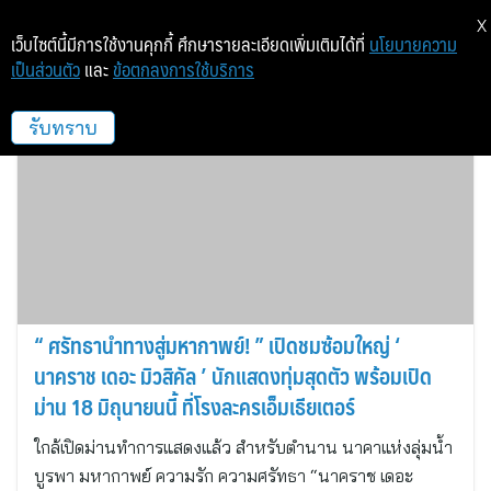
X
เว็บไซต์นี้มีการใช้งานคุกกี้ ศึกษารายละเอียดเพิ่มเติมได้ที่
นโยบายความ
เป็นส่วนตัว
และ
ข้อตกลงการใช้บริการ
กองทุนส่งเสริมศิลปะร่วมสมัย
รับทราบ
“ ศรัทธานำทางสู่มหากาพย์! ” เปิดชมซ้อมใหญ่ ‘
นาคราช เดอะ มิวสิคัล ’ นักแสดงทุ่มสุดตัว พร้อมเปิด
ม่าน 18 มิถุนายนนี้ ที่โรงละครเอ็มเธียเตอร์
ใกล้เปิดม่านทำการแสดงแล้ว สำหรับตำนาน นาคาแห่งลุ่มน้ำ
บูรพา มหากาพย์ ความรัก ความศรัทธา “นาคราช เดอะ