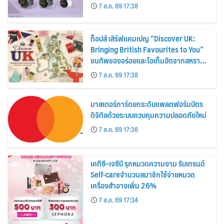
30%
7 ส.ค. 69 17:38
ท็อปส์ เสิร์ฟแคมเปญ “Discover UK:
Bringing British Favourites to You”
ขนทัพของอร่อยและไอเท็มฮิตจากสหราช
อาณาจักร ส่งตรงถึงมือตั้งแต่วันนี้ – 18
7 ส.ค. 69 17:38
สิงหาคมนี้
มาสเตอร์การ์ดยกระดับแพลตฟอร์มบัตร
ดิจิทัลด้วยระบบควบคุมความปลอดภัยใหม่
7 ส.ค. 69 17:36
เคทีซี–เจซีบี รุกหมวดความงาม รับเทรนด์
Self-careจำนวนสมาชิกใช้จ่ายหมวด
เครื่องสำอางเพิ่ม 26%
7 ส.ค. 69 17:34