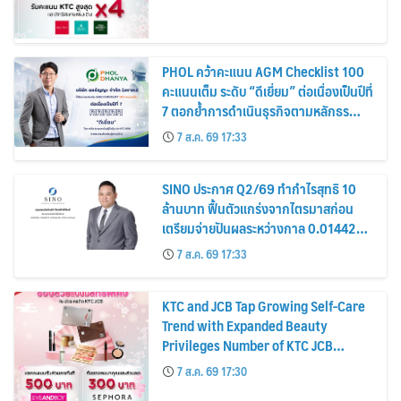
PHOL คว้าคะแนน AGM Checklist 100
คะแนนเต็ม ระดับ “ดีเยี่ยม” ต่อเนื่องเป็นปีที่
7 ตอกย้ำการดำเนินธุรกิจตามหลักธร
รมาภิบาล โปร่งใส สร้างความเชื่อมั่นผู้ถือ
7 ส.ค. 69 17:33
หุ้น
SINO ประกาศ Q2/69 ทำกำไรสุทธิ 10
ล้านบาท ฟื้นตัวแกร่งจากไตรมาสก่อน
เตรียมจ่ายปันผลระหว่างกาล 0.014423
บาทต่อหุ้น ครึ่งปีหลังมุ่งเติบโตต่อเนื่อง
7 ส.ค. 69 17:33
KTC and JCB Tap Growing Self-Care
Trend with Expanded Beauty
Privileges Number of KTC JCB
Cardmembers Spending on
7 ส.ค. 69 17:30
Cosmetics Rises 26%