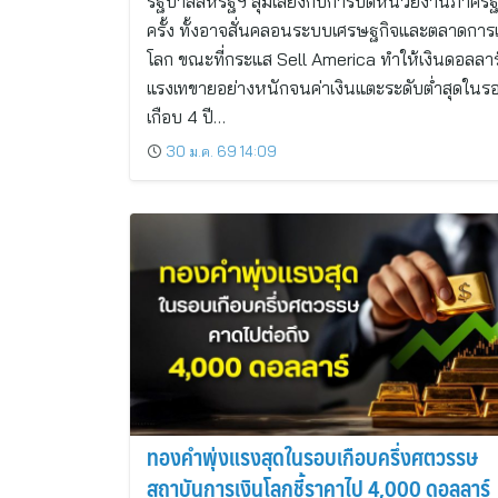
รัฐบาลสหรัฐฯ สุ่มเสี่ยงกับการปิดหน่วยงานภาครัฐ
ครั้ง ทั้งอาจสั่นคลอนระบบเศรษฐกิจและตลาดการเ
โลก ขณะที่กระแส Sell America ทำให้เงินดอลลาร
แรงเทขายอย่างหนักจนค่าเงินแตะระดับต่ำสุดในร
เกือบ 4 ปี…
30 ม.ค. 69 14:09
ทองคำพุ่งแรงสุดในรอบเกือบครึ่งศตวรรษ
สถาบันการเงินโลกชี้ราคาไป 4,000 ดอลลาร์