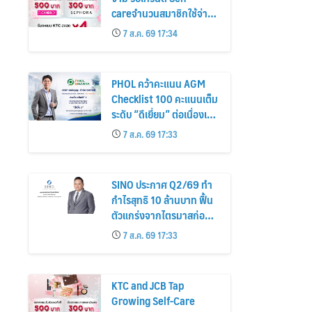
careจำนวนสมาชิกใช้จ่าย
หมวดเครื่องสำอางเพิ่ม
7 ส.ค. 69 17:34
26%
PHOL คว้าคะแนน AGM
Checklist 100 คะแนนเต็ม
ระดับ “ดีเยี่ยม” ต่อเนื่องเป็น
ปีที่ 7 ตอกย้ำการดำเนิน
7 ส.ค. 69 17:33
ธุรกิจตามหลักธรรมาภิบาล
โปร่งใส สร้างความเชื่อมั่นผู้
ถือหุ้น
SINO ประกาศ Q2/69 ทำ
กำไรสุทธิ 10 ล้านบาท ฟื้น
ตัวแกร่งจากไตรมาสก่อน
เตรียมจ่ายปันผลระหว่าง
7 ส.ค. 69 17:33
กาล 0.014423 บาทต่อหุ้น
ครึ่งปีหลังมุ่งเติบโตต่อเนื่อง
KTC and JCB Tap
Growing Self-Care