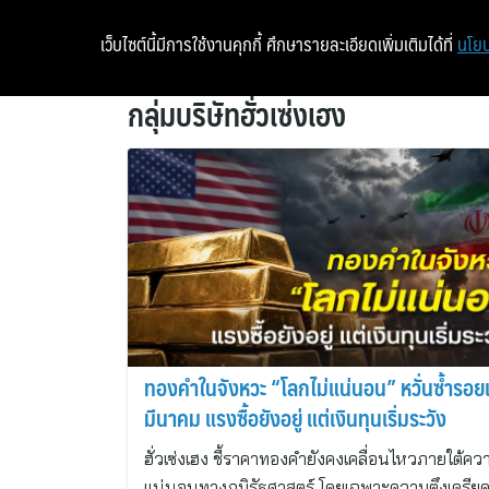
เว็บไซต์นี้มีการใช้งานคุกกี้ ศึกษารายละเอียดเพิ่มเติมได้ที่
นโยบ
กลุ่มบริษัทฮั่วเซ่งเฮง
ทองคำในจังหวะ “โลกไม่แน่นอน” หวั่นซ้ำรอย
มีนาคม แรงซื้อยังอยู่ แต่เงินทุนเริ่มระวัง
ฮั่วเซ่งเฮง ชี้ราคาทองคำยังคงเคลื่อนไหวภายใต้คว
แน่นอนทางภูมิรัฐศาสตร์ โดยเฉพาะความตึงเครีย