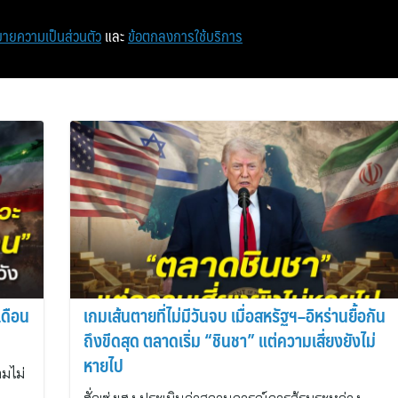
หน้าแรก
ท่องเที่ยว
ไอที
เศรษฐกิจ/การเงิน
ายความเป็นส่วนตัว
และ
ข้อตกลงการใช้บริการ
เดือน
เกมเส้นตายที่ไม่มีวันจบ เมื่อสหรัฐฯ–อิหร่านยื้อกัน
ถึงขีดสุด ตลาดเริ่ม “ชินชา” แต่ความเสี่ยงยังไม่
หายไป
ามไม่
ด