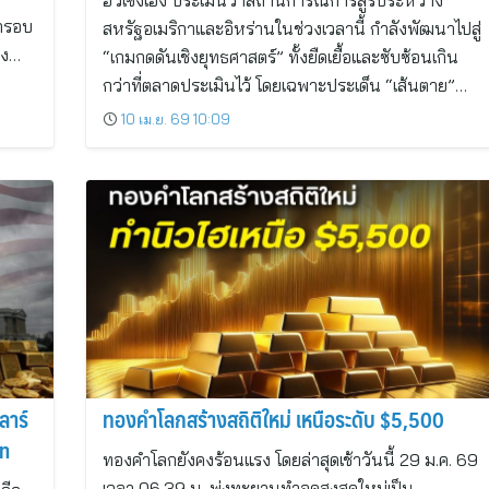
ฮั่วเซ่งเฮง ประเมินว่าสถานการณ์การสู้รบระหว่าง
ากรอบ
สหรัฐอเมริกาและอิหร่านในช่วงเวลานี้ กำลังพัฒนาไปสู่
ลง…
“เกมกดดันเชิงยุทธศาสตร์” ทั้งยืดเยื้อและซับซ้อนเกิน
กว่าที่ตลาดประเมินไว้ โดยเฉพาะประเด็น “เส้นตาย”…
10 เม.ย. 69 10:09
ลาร์
ทองคำโลกสร้างสถิติใหม่ เหนือระดับ $5,500
wn
ทองคำโลกยังคงร้อนแรง โดยล่าสุดเช้าวันนี้ 29 ม.ค. 69
เวลา 06.39 น. พุ่งทะยานทำจุดสูงสุดใหม่เป็น