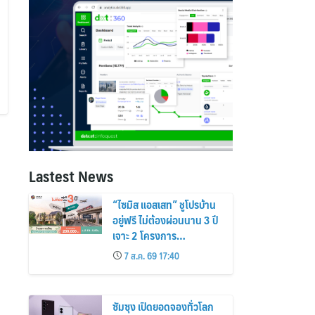
Lastest News
“ไซมิส แอสเสท” ชูโปรบ้าน
อยู่ฟรี ไม่ต้องผ่อนนาน 3 ปี
เจาะ 2 โครงการ
“Siamese Holm–
7 ส.ค. 69 17:40
Siamese Blossom”
พร้อมส่วนลดและสิทธิพิเศษ
ถึง 31 สิงหาคม 2569
ซัมซุง เปิดยอดจองทั่วโลก