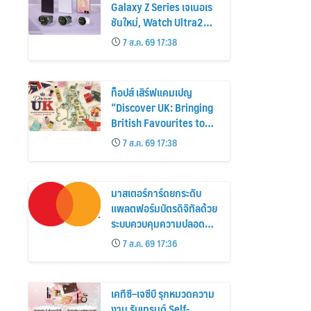
Galaxy Z Series เจเนอเร
ชันใหม่, Watch Ultra2
และ Watch9 สูงกว่ารุ่น
7 ส.ค. 69 17:38
ก่อนหน้ากว่า 30%
ท็อปส์ เสิร์ฟแคมเปญ
“Discover UK: Bringing
British Favourites to
You” ขนทัพของอร่อยและ
7 ส.ค. 69 17:38
ไอเท็มฮิตจากสหราช
อาณาจักร ส่งตรงถึงมือ
ตั้งแต่วันนี้ – 18 สิงหาคมนี้
มาสเตอร์การ์ดยกระดับ
แพลตฟอร์มบัตรดิจิทัลด้วย
ระบบควบคุมความปลอดภัย
ใหม่
7 ส.ค. 69 17:36
เคทีซี–เจซีบี รุกหมวดความ
งาม รับเทรนด์ Self-