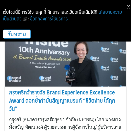
X
เว็บไซต์นี้มีการใช้งานคุกกี้ ศึกษารายละเอียดเพิ่มเติมได้ที่
นโยบายความ
เป็นส่วนตัว
และ
ข้อตกลงการใช้บริการ
กรุงศรีอยุธยา
รับทราบ
กรุงศรีคว้ารางวัล Brand Experience Excellence
Award ตอกย้ำคำมั่นสัญญาแบรนด์ “ชีวิตง่าย ได้ทุก
วัน”
กรุงศรี (ธนาคารกรุงศรีอยุธยา จำกัด (มหาชน)) โดย นางสาว
มิ่งขวัญ พัฒนวงศ์ ผู้ช่วยกรรมการผู้จัดการใหญ่ ผู้บริหารสาย