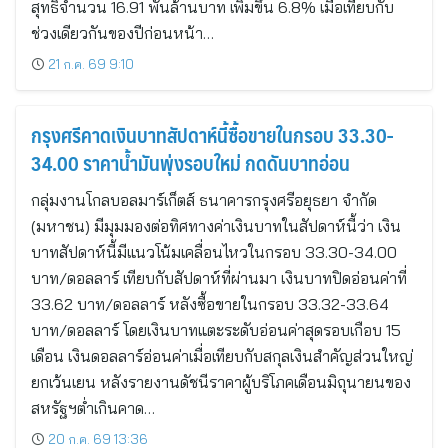
สุทธิจำนวน 16.91 พันล้านบาท เพิ่มขึ้น 6.8% เมื่อเทียบกับ
ช่วงเดียวกันของปีก่อนหน้า…
21 ก.ค. 69 9:10
กรุงศรีคาดเงินบาทสัปดาห์นี้ซื้อขายในกรอบ 33.30-
34.00 ราคาน้ำมันพุ่งรอบใหม่ กดดันบาทอ่อน
กลุ่มงานโกลบอลมาร์เก็ตส์ ธนาคารกรุงศรีอยุธยา จำกัด
(มหาชน) มีมุมมองต่อทิศทางค่าเงินบาทในสัปดาห์นี้ว่า เงิน
บาทสัปดาห์นี้มีแนวโน้มเคลื่อนไหวในกรอบ 33.30-34.00
บาท/ดอลลาร์ เทียบกับสัปดาห์ที่ผ่านมา เงินบาทปิดอ่อนค่าที่
33.62 บาท/ดอลลาร์ หลังซื้อขายในกรอบ 33.32-33.64
บาท/ดอลลาร์ โดยเงินบาทแตะระดับอ่อนค่าสุดรอบเกือบ 15
เดือน เงินดอลลาร์อ่อนค่าเมื่อเทียบกับสกุลเงินสำคัญส่วนใหญ่
ยกเว้นเยน หลังรายงานดัชนีราคาผู้บริโภคเดือนมิถุนายนของ
สหรัฐฯต่ำเกินคาด…
20 ก.ค. 69 13:36