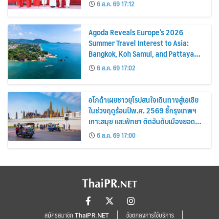
6 ส.ค. 69 17:12
Agoda Reveals Europe’s 2026
Summer Travel Interest to Asia:
Bangkok, Koh Samui, and Pattaya
Among the Top Cities
6 ส.ค. 69 17:02
อโกด้าเผยชาวยุโรปสนใจเดินทางสู่เอเชีย
ในช่วงฤดูร้อนปีพ.ศ. 2569 ชี้กรุงเทพฯ
เกาะสมุย และพัทยา ติดอันดับเมืองยอด
นิยม
6 ส.ค. 69 17:00
สมัครสมาชิก ThaiPR.NET
ข้อตกลงการใช้บริการ