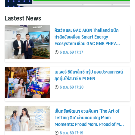
Lastest News
หัวเว่ย และ GAC AION Thailand ผนึก
กำลังขับเคลื่อน Smart Energy
Ecosystem เชื่อม GAC GN8 PHEV
รถยนต์ MPV ระดับพรีเมียม เข้ากับ
6 ส.ค. 69 17:37
พลังงานแสงอาทิตย์ภายในบ้าน
เมเจอร์ ซีนีเพล็กซ์ กรุ้ป มอบประสบการณ์
สุดคุ้มให้สมาชิก M GEN
6 ส.ค. 69 17:20
เซ็นทรัลพัฒนา ชวนค้นหา ‘The Art of
Letting Go’ ผ่านแคมเปญ Mom
Moments: Proud Mom. Proud of My
Mom.
6 ส.ค. 69 17:19