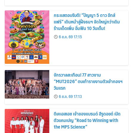
กระแสตอบรับดี! “ปัญญา 5 ดาว อีทส์
แฟร์” เดินหน้าสู่ฝั่งธนฯ จัดใหญ่กว่าเดิม
ร้านเด็ดเพิ่ม อิ่มฟิน 10 วันเต็ม!
6 ส.ค. 69 17:15
จักรวาลสะเทือน! 77 สาวงาม
“MUT2026” ตบเท้ารายงานตัวเข้ากองฯ
วันแรก
6 ส.ค. 69 17:13
ดีเคเอสเอช เจ้าของแบรนด์ ฮีรูดอยด์ เปิด
ตัวแคมเปญ “Road to Winning with
the MPS Science”