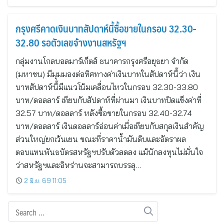
กรุงศรีคาดเงินบาทสัปดาห์นี้ซื้อขายในกรอบ 32.30-
32.80 รอตัวเลขจ้างงานสหรัฐฯ
กลุ่มงานโกลบอลมาร์เก็ตส์ ธนาคารกรุงศรีอยุธยา จำกัด
(มหาชน) มีมุมมองต่อทิศทางค่าเงินบาทในสัปดาห์นี้ว่า เงิน
บาทสัปดาห์นี้มีแนวโน้มเคลื่อนไหวในกรอบ 32.30-33.80
บาท/ดอลลาร์ เทียบกับสัปดาห์ที่ผ่านมา เงินบาทปิดแข็งค่าที่
32.57 บาท/ดอลลาร์ หลังซื้อขายในกรอบ 32.40-32.74
บาท/ดอลลาร์ เงินดอลลาร์อ่อนค่าเมื่อเทียบกับสกุลเงินสำคัญ
ส่วนใหญ่ยกเว้นเยน ขณะที่ราคาน้ำมันดิบและอัตราผล
ตอบแทนพันธบัตรสหรัฐฯปรับตัวลดลง แม้นักลงทุนไม่มั่นใจ
ว่าสหรัฐฯและอิหร่านจะสามารถบรรลุ…
2 มิ.ย. 69 11:05