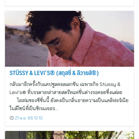
STÜSSY & LEVI’S® (สตุสซี่ & ลีวายส์®)
กลับมาอีกครั้งกับแคปซูลคอลเลกชัน เฉพาะกิจ Stüssy &
Levi’s® ที่บรรดาเหล่าสายสตรีทแฟชั่นต่างรอคอยซึ่งแต่ละ
ไอเท่มของซีซั่นนี้ ยังคงเป็นกลิ่นอายความเป็นแคลิฟอร์เนีย
ในดีไซน์ที่เป็นซิกเนเจอร…
21 พ.ย. 66 12:10