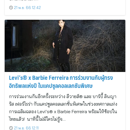
21 พ.ย. 66 12:42
Levi’s® x Barbie Ferreira การร่วมงานกับผู้ทรง
อิทธิพลแห่งปี ในแคปซูลคอลเลกชันพิเศษ
การร่วมงานกันอีกครั้งระหว่าง ลีวายส์® และ บาร์บี้ ลินญา
ริส เฟอร์ไรร่า กับแคปซูลคอลเลกชั่นพิเศษในช่วงเทศกาลแห่ง
การเฉลิมฉลอง Levi’s® x Barbie Ferreira พร้อมให้ช้อปใน
ไทยแล้ว! นาทีนี้ไม่มีใครไม่รู้จ…
21 พ.ย. 66 12:11