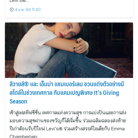
Levi’s®…
4 ธ.ค. 66 11:40
ลีวายส์® และ เอ็มม่า แชมเบอร์เลน ชวนแต่งตัวอย่างมี
สไตล์ในช่วงเทศกาล กับแคมเปญพิเศษ It’s Giving
Season
เข้าสู่เฟสทีฟซีซั่น เทศกาลแห่งความสุข การแบ่งปันและการส่ง
มอบความสุขผ่านของขวัญก็ได้เริ่มขึ้น ร่วมเฉลิมฉลองส่งท้าย
ปีเก่าต้อนรับปีใหม่ Levi’s® ร่วมสร้างสรรค์ไอเดียกับ Emma
Chamberlain…