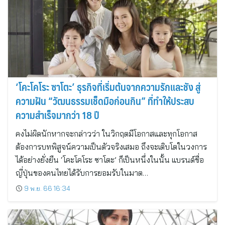
‘โคะโคโระ ซาโตะ’ ธุรกิจที่เริ่มต้นจากความรักและชัง สู่
ความฝัน “วัฒนธรรมเช็ดมือก่อนกิน” ที่ทำให้ประสบ
ความสำเร็จมากว่า 18 ปี
คงไม่ผิดนักหากจะกล่าวว่า ในวิกฤตมีโอกาสและทุกโอกาส
ต้องการบทพิสูจน์ความเป็นตัวจริงเสมอ ถึงจะเติบโตในวงการ
ได้อย่างยั่งยืน ‘โคะโคโระ ซาโตะ’ ก็เป็นหนึ่งในนั้น แบรนด์ชื่อ
ญี่ปุ่นของคนไทยได้รับการยอมรับในมาต…
9 พ.ย. 66 16:34