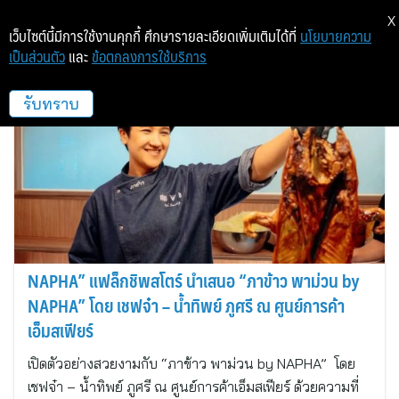
X
เว็บไซต์นี้มีการใช้งานคุกกี้ ศึกษารายละเอียดเพิ่มเติมได้ที่
นโยบายความ
เป็นส่วนตัว
และ
ข้อตกลงการใช้บริการ
กรองทอง พีอาร์ (ประเทศไทย)
รับทราบ
NAPHA” แฟล็กชิพสโตร์ นำเสนอ “ภาข้าว พาม่วน by
NAPHA” โดย เชฟจ๋า – น้ำทิพย์ ภูศรี ณ ศูนย์การค้า
เอ็มสเฟียร์
เปิดตัวอย่างสวยงามกับ “ภาข้าว พาม่วน by NAPHA” โดย
เชฟจ๋า – น้ำทิพย์ ภูศรี ณ ศูนย์การค้าเอ็มสเฟียร์ ด้วยความที่