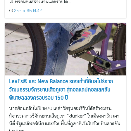
ได้ พร้อมทั้งสร้างงานและรายได…
25 ธ.ค. 66 14:42
Levi’s® และ New Balance รองเท้าที่อินสไปร์จาก
วัฒนธรรมจักรยานเสือภูเขา สู่คอลแลปคอลเลกชัน
พิเศษฉลองครอบรอบ 150 ปี
หากย้อนกลับไปปี 1970 เหล่าวัยรุ่นอเมริกันได้สร้างเทรน
กิจกรรมการขี่จักรยานเสือภูเขา “klunker” ในเมืองมาริน เคา
น์ตี้ รัฐแคลิฟอร์เนีย และด้วยพื้นที่ภูเขาที่เต็มไปด้วยหินลาดชัน