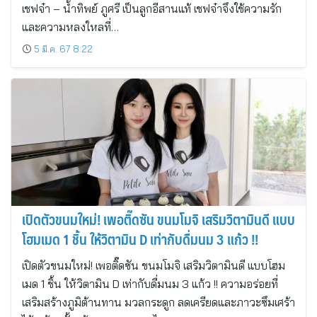
เชฟจ๋า – น้ำทิพย์ ภูศรี เป็นลูกอีสานแท้ เชฟจ๋าจึงใช้ความรัก
และความหลงใหลที่…
5 มี.ค. 67 8:22
เปิดตัวขนมใหม่! เพอติ๊ดซัน ขนมโมจิ เสริมวิตามินดี แบบ
โฮมเมด 1 ชิ้น ให้วิตามิน D เท่ากับดื่มนม 3 แก้ว !!
เปิดตัวขนมใหม่! เพอติ๊ดซัน ขนมโมจิ เสริมวิตามินดี แบบโฮม
เมด 1 ชิ้น ให้วิตามิน D เท่ากับดื่มนม 3 แก้ว !! ความอร่อยที่
เสริมสร้างภูมิต้านทาน มวลกระดูก ลดเครียดและภาวะซึมเศร้า