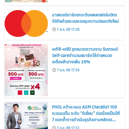
สิงหาคมนี้
มาสเตอร์การ์ดยกระดับแพลตฟอร์มบัตร
ดิจิทัลด้วยระบบควบคุมความปลอดภัยใหม่
7 ส.ค. 69 17:36
เคทีซี–เจซีบี รุกหมวดความงาม รับเทรนด์
Self-careจำนวนสมาชิกใช้จ่ายหมวด
เครื่องสำอางเพิ่ม 26%
7 ส.ค. 69 17:34
PHOL คว้าคะแนน AGM Checklist 100
คะแนนเต็ม ระดับ “ดีเยี่ยม” ต่อเนื่องเป็นปีที่
7 ตอกย้ำการดำเนินธุรกิจตามหลักธร
รมาภิบาล โปร่งใส สร้างความเชื่อมั่นผู้ถือ
7 ส.ค. 69 17:33