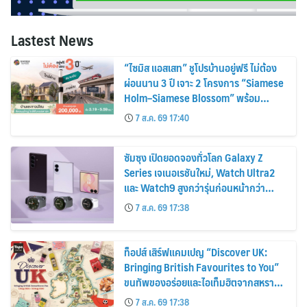
Lastest News
“ไซมิส แอสเสท” ชูโปรบ้านอยู่ฟรี ไม่ต้อง
ผ่อนนาน 3 ปี เจาะ 2 โครงการ “Siamese
Holm–Siamese Blossom” พร้อม
ส่วนลดและสิทธิพิเศษถึง 31 สิงหาคม
7 ส.ค. 69 17:40
2569
ซัมซุง เปิดยอดจองทั่วโลก Galaxy Z
Series เจเนอเรชันใหม่, Watch Ultra2
และ Watch9 สูงกว่ารุ่นก่อนหน้ากว่า
30%
7 ส.ค. 69 17:38
ท็อปส์ เสิร์ฟแคมเปญ “Discover UK:
Bringing British Favourites to You”
ขนทัพของอร่อยและไอเท็มฮิตจากสหราช
อาณาจักร ส่งตรงถึงมือตั้งแต่วันนี้ – 18
7 ส.ค. 69 17:38