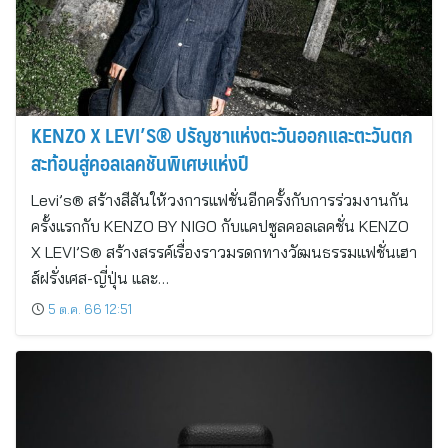
KENZO X LEVI’S® ปรัญชาแห่งตะวันออกและตะวันตก
สะท้อนสู่คอลเลคชันพิเศษแห่งปี
Levi’s® สร้างสีสันให้วงการแฟชั่นอีกครั้งกับการร่วมงานกัน
ครั้งแรกกับ KENZO BY NIGO กับแคปซูลคอลเลคชั่น KENZO
X LEVI’S® สร้างสรรค์เรื่องราวมรดกทางวัฒนธรรมแฟชั่นเฮา
ส์ฝรั่งเศส-ญี่ปุ่น และ…
5 ต.ค. 66 12:51