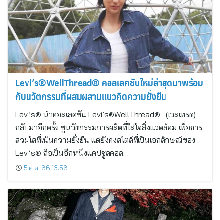
Levi’s®WellThread® คอลเลคชันใหม่ล่าสุดมาพร้อม
กับนวัตกรรมที่ผสมผสานแนวคิดความยั่งยืน
Levi’s® นำคอลเลคชัน Levi’s®WellThread® (เวลเทรด)
กลับมาอีกครั้ง ชูนวัตกรรมการผลิตที่ใส่ใจสิ่งแวดล้อม เพื่อการ
สวมใสที่เน้นความยั่งยืน แต่ยังคงสไตล์ที่เป็นเอกลักษณ์ของ
Levi’s® ถือเป็นอีกหนึ่งแคปซูลคอล…
5 ต.ค. 66 13:56