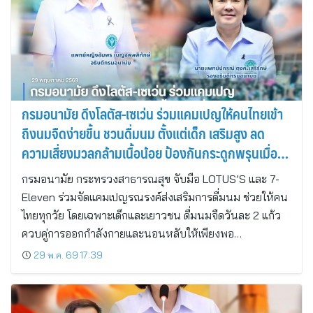
กรมอนามัย ดึงโลตัส-เซเว่น ร่วมแคมเปญให้คนไทยเข้า
ถึงนมจืดง่ายขึ้น ชวนดื่มนม ตั้งแต่เด็ก เสริมสูง ลด
ความเสี่ยงมวลกล้ามเนื้อน้อย ป้องกันกระดูกพรุนเมื่อสูง
วัย
กรมอนามัย กระทรวงสาธารณสุข จับมือ LOTUS’S และ 7-
Eleven ร่วมจัดแคมเปญรณรงค์ส่งเสริมการดื่มนม ช่วยให้คน
ไทยทุกวัย โดยเฉพาะเด็กและเยาวชน ดื่มนมจืดวันละ 2 แก้ว
ควบคู่การออกกำลังกายและนอนหลับให้เพียงพอ…
29 พ.ค. 69 17:39