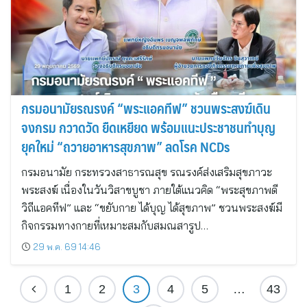
กรมอนามัยรณรงค์ “พระแอคทีฟ” ชวนพระสงฆ์เดิน
จงกรม กวาดวัด ยืดเหยียด พร้อมแนะประชาชนทำบุญ
ยุคใหม่ “ถวายอาหารสุขภาพ” ลดโรค NCDs
กรมอนามัย กระทรวงสาธารณสุข รณรงค์ส่งเสริมสุขภาวะ
พระสงฆ์ เนื่องในวันวิสาขบูชา ภายใต้แนวคิด “พระสุขภาพดี
วิถีแอคทีฟ” และ “ขยับกาย ได้บุญ ได้สุขภาพ” ชวนพระสงฆ์มี
กิจกรรมทางกายที่เหมาะสมกับสมณสารูป…
29 พ.ค. 69 14:46
1
2
3
4
5
…
43