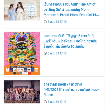
เซ็นทรัลพัฒนา ชวนค้นหา ‘The Art of
Letting Go’ ผ่านแคมเปญ Mom
Moments: Proud Mom. Proud of My
Mom.
6 ส.ค. 69 17:19
กระแสตอบรับดี! “ปัญญา 5 ดาว อีทส์
แฟร์” เดินหน้าสู่ฝั่งธนฯ จัดใหญ่กว่าเดิม
ร้านเด็ดเพิ่ม อิ่มฟิน 10 วันเต็ม!
6 ส.ค. 69 17:15
จักรวาลสะเทือน! 77 สาวงาม
“MUT2026” ตบเท้ารายงานตัวเข้ากองฯ
วันแรก
6 ส.ค. 69 17:13