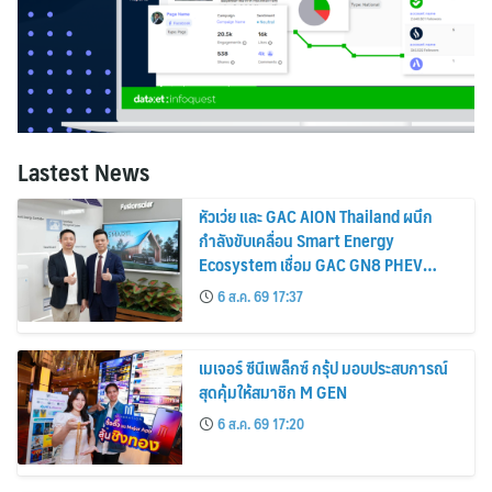
Lastest News
หัวเว่ย และ GAC AION Thailand ผนึก
กำลังขับเคลื่อน Smart Energy
Ecosystem เชื่อม GAC GN8 PHEV
รถยนต์ MPV ระดับพรีเมียม เข้ากับ
6 ส.ค. 69 17:37
พลังงานแสงอาทิตย์ภายในบ้าน
เมเจอร์ ซีนีเพล็กซ์ กรุ้ป มอบประสบการณ์
สุดคุ้มให้สมาชิก M GEN
6 ส.ค. 69 17:20