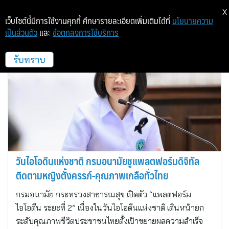
X
เว็บไซต์นี้มีการใช้งานคุกกี้ ศึกษารายละเอียดเพิ่มเติมได้ที่
นโยบายความ
เป็นส่วนตัว
และ
ข้อตกลงการใช้บริการ
กรมอนามัย
รับทราบ
วันไอโอดีนแห่งชาติ กรมอนามัยชูแพลตฟอร์มดิจิทัล
ติดตามหญิงตั้งครรภ์-คุณภาพเกลือทั่วไทย
กรมอนามัย กระทรวงสาธารณสุข เปิดตัว “แพลตฟอร์ม
ไอโอดีน ระยะที่ 2” เนื่องในวันไอโอดีนแห่งชาติ เดินหน้ายก
ระดับคุณภาพชีวิตประชาชนไทยตั้งเป้าขยายผลความสำเร็จ