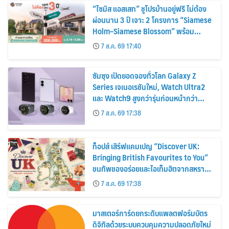
“ไซมิส แอสเสท” ชูโปรบ้านอยู่ฟรี ไม่ต้อง
ผ่อนนาน 3 ปี เจาะ 2 โครงการ “Siamese
Holm–Siamese Blossom” พร้อม
ส่วนลดและสิทธิพิเศษถึง 31 สิงหาคม
7 ส.ค. 69 17:40
2569
ซัมซุง เปิดยอดจองทั่วโลก Galaxy Z
Series เจเนอเรชันใหม่, Watch Ultra2
และ Watch9 สูงกว่ารุ่นก่อนหน้ากว่า
30%
7 ส.ค. 69 17:38
ท็อปส์ เสิร์ฟแคมเปญ “Discover UK:
Bringing British Favourites to You”
ขนทัพของอร่อยและไอเท็มฮิตจากสหราช
อาณาจักร ส่งตรงถึงมือตั้งแต่วันนี้ – 18
7 ส.ค. 69 17:38
สิงหาคมนี้
มาสเตอร์การ์ดยกระดับแพลตฟอร์มบัตร
ดิจิทัลด้วยระบบควบคุมความปลอดภัยใหม่