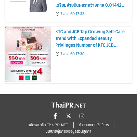
เตรียมจ่ายปันผลระหว่างกาล 0.014423
บาทต่อหุ้น ครึ่งปีหลังมุ่งเติบโตต่อเนื่อง
7 ส.ค. 69 17:33
KTC and JCB Tap Growing Self-Care
Trend with Expanded Beauty
Privileges Number of KTC JCB
Cardmembers Spending on
7 ส.ค. 69 17:30
Cosmetics Rises 26%
สมัครสมาชิก ThaiPR.NET
ข้อตกลงการใช้บริการ
นโยบายคุ้มครองข้อมูลส่วนบุคคล