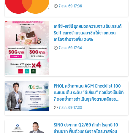
7 ส.ค. 69 17:36
เคทีซี–เจซีบี รุกหมวดความงาม รับเทรนด์
Self-careจำนวนสมาชิกใช้จ่ายหมวด
เครื่องสำอางเพิ่ม 26%
7 ส.ค. 69 17:34
PHOL คว้าคะแนน AGM Checklist 100
คะแนนเต็ม ระดับ “ดีเยี่ยม” ต่อเนื่องเป็นปีที่
7 ตอกย้ำการดำเนินธุรกิจตามหลักธร
รมาภิบาล โปร่งใส สร้างความเชื่อมั่นผู้ถือ
7 ส.ค. 69 17:33
หุ้น
SINO ประกาศ Q2/69 ทำกำไรสุทธิ 10
ล้านบาท ฟื้นตัวแกร่งจากไตรมาสก่อน