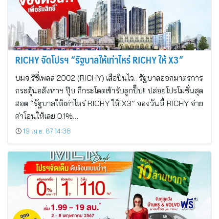
RICHY จัดโปรฯ “รัฐบาลให้เท่าไหร่ RICHY ให้ X3”
บมจ.ริชี่เพลส 2002 (RICHY) เสือปืนไว.. รัฐบาลออกมาตรการ
กระตุ้นอสังหาฯ ปุ๊บ ก็กระโดดเข้ารับลูกปั๊บ!! ปล่อยโปรโมชั่นสุด
ฮอต “รัฐบาลให้เท่าไหร่ RICHY ให้ X3” จองวันนี้ RICHY จ่าย
ค่าโอนให้เลย 0.1%…
19 เม.ย. 67 14:38