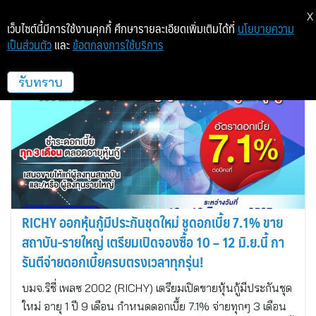
X
เว็บไซต์นี้มีการใช้งานคุกกี้ ศึกษารายละเอียดเพิ่มเติมได้ที่
นโยบายความ
เป็นส่วนตัว
และ
ข้อตกลงการใช้บริการ
RICHY
รับทราบ
RICHY ออกหุ้นกู้มีประกันชุดใหม่ ชูดอกเบี้ย 7.1% ขาย
สถาบัน-รายใหญ่ เตรียมเปิดจองซื้อ 10 – 12 มิ.ย.นี้ กา
รันตีจ่ายดอกเบี้ยครบตรงเวลาทุกรุ่น!
บมจ.ริชี่ เพลซ 2002 (RICHY) เตรียมเปิดขายหุ้นกู้มีประกันชุด
ใหม่ อายุ 1 ปี 9 เดือน กำหนดดอกเบี้ย 7.1% จ่ายทุกๆ 3 เดือน