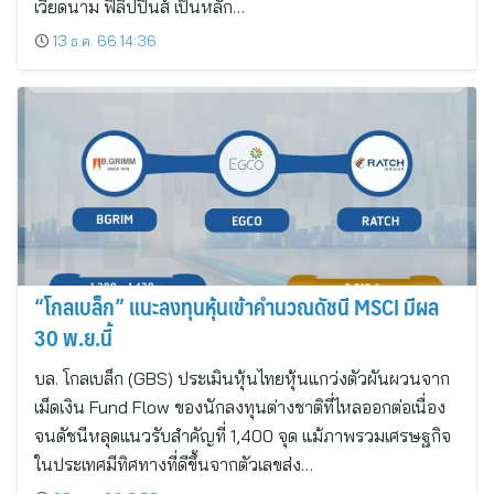
เวียดนาม ฟิลิปปินส์ เป็นหลัก…
13 ธ.ค. 66 14:36
“โกลเบล็ก” แนะลงทุนหุ้นเข้าคำนวณดัชนี MSCI มีผล
30 พ.ย.นี้
บล. โกลเบล็ก (GBS) ประเมินหุ้นไทยหุ้นแกว่งตัวผันผวนจาก
เม็ดเงิน Fund Flow ของนักลงทุนต่างชาติที่ไหลออกต่อเนื่อง
จนดัชนีหลุดแนวรับสำคัญที่ 1,400 จุด แม้ภาพรวมเศรษฐกิจ
ในประเทศมีทิศทางที่ดีขึ้นจากตัวเลขส่ง…