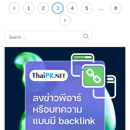
1
2
3
4
5
…
8