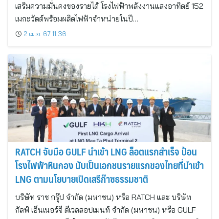
เสริมความมั่นคงของรายได้ โรงไฟฟ้าพลังงานแสงอาทิตย์ 152
เมกะวัตต์พร้อมผลิตไฟฟ้าจำหน่ายในปี…
2 เม.ย. 67 11:36
RATCH จับมือ GULF นำเข้า LNG ล็อตแรกสำเร็จ ป้อน
โรงไฟฟ้าหินกอง นับเป็นเอกชนรายแรกของไทยที่นำเข้า
LNG ตามนโยบายเปิดเสรีก๊าซธรรมชาติ
บริษัท ราช กรุ๊ป จำกัด (มหาชน) หรือ RATCH และ บริษัท
กัลฟ์ เอ็นเนอร์จี ดีเวลลอปเมนท์ จำกัด (มหาชน) หรือ GULF