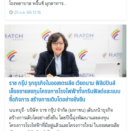
โรงพยาบาล พริ้นซ์ มุกดาหาร…
25 ธ.ค. 66 12:16
ราช กรุ๊ป รุกธุรกิจในออสเตรเลีย เวียดนาม ฟิลิปปินส์
เล็งขยายลงทุนโครงการโรงไฟฟ้าทั้งกรีนฟิลด์และแบบ
ซื้อกิจการ สร้างการเติบโตอย่างยั่งยืน
นนทบุรี- บริษัท ราช กรุ๊ป จำกัด (มหาชน) เดินหน้าธุรกิจ
สร้างการเติบโตอย่างยั่งยืน โดยปีนี้มุ่งพัฒนาและลงทุน
โครงการโรงไฟฟ้าที่มีอยู่แล้วและโครงการใหม่ ในออสเตรเลีย