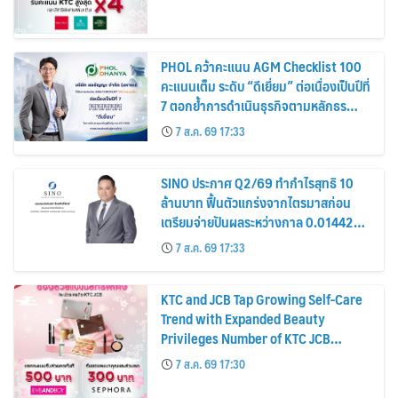
PHOL คว้าคะแนน AGM Checklist 100
คะแนนเต็ม ระดับ “ดีเยี่ยม” ต่อเนื่องเป็นปีที่
7 ตอกย้ำการดำเนินธุรกิจตามหลักธร
รมาภิบาล โปร่งใส สร้างความเชื่อมั่นผู้ถือ
7 ส.ค. 69 17:33
หุ้น
SINO ประกาศ Q2/69 ทำกำไรสุทธิ 10
ล้านบาท ฟื้นตัวแกร่งจากไตรมาสก่อน
เตรียมจ่ายปันผลระหว่างกาล 0.014423
บาทต่อหุ้น ครึ่งปีหลังมุ่งเติบโตต่อเนื่อง
7 ส.ค. 69 17:33
KTC and JCB Tap Growing Self-Care
Trend with Expanded Beauty
Privileges Number of KTC JCB
Cardmembers Spending on
7 ส.ค. 69 17:30
Cosmetics Rises 26%