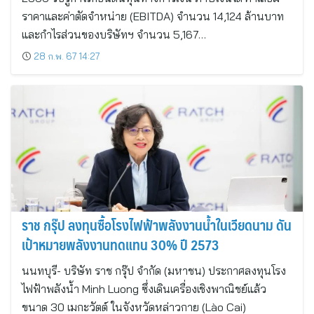
ราคาและค่าตัดจำหน่าย (EBITDA) จำนวน 14,124 ล้านบาท
และกำไรส่วนของบริษัทฯ จำนวน 5,167…
28 ก.พ. 67 14:27
ราช กรุ๊ป ลงทุนซื้อโรงไฟฟ้าพลังงานน้ำในเวียดนาม ดัน
เป้าหมายพลังงานทดแทน 30% ปี 2573
นนทบุรี- บริษัท ราช กรุ๊ป จำกัด (มหาชน) ประกาศลงทุนโรง
ไฟฟ้าพลังน้ำ Minh Luong ซึ่งเดินเครื่องเชิงพาณิชย์แล้ว
ขนาด 30 เมกะวัตต์ ในจังหวัดหล่าวกาย (Lào Cai)