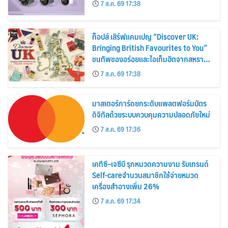
7 ส.ค. 69 17:38
ท็อปส์ เสิร์ฟแคมเปญ “Discover UK:
Bringing British Favourites to You”
ขนทัพของอร่อยและไอเท็มฮิตจากสหราช
อาณาจักร ส่งตรงถึงมือตั้งแต่วันนี้ – 18
7 ส.ค. 69 17:38
สิงหาคมนี้
มาสเตอร์การ์ดยกระดับแพลตฟอร์มบัตร
ดิจิทัลด้วยระบบควบคุมความปลอดภัยใหม่
7 ส.ค. 69 17:36
เคทีซี–เจซีบี รุกหมวดความงาม รับเทรนด์
Self-careจำนวนสมาชิกใช้จ่ายหมวด
เครื่องสำอางเพิ่ม 26%
7 ส.ค. 69 17:34