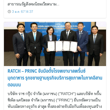
สาธารณรัฐสังคมนิยมเวียดนาม…
3 ม.ค. 67 14:37
RATCH – PRINC จับมือตั้งโรงพยาบาลพริ้นซ์
มุกดาหาร รุกขยายฐานธุรกิจบริการสุขภาพในภาคอีสาน
ตอนบน
บริษัท ราช กรุ๊ป จำกัด (มหาชน) (“RATCH”) และบริษัท พริ้น
ซิเพิล แคปิตอล จำกัด (มหาชน) (“PRINC”) ยืนหยัดความเป็น
พันธมิตรทางธุรกิจ ล่าสุด ทั้งสองฝ่ายจับมือกันเพื่อลงทุนสร้าง