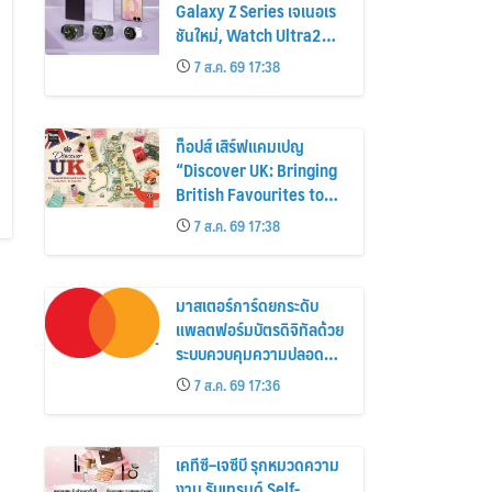
Galaxy Z Series เจเนอเร
ชันใหม่, Watch Ultra2
และ Watch9 สูงกว่ารุ่น
7 ส.ค. 69 17:38
ก่อนหน้ากว่า 30%
ท็อปส์ เสิร์ฟแคมเปญ
“Discover UK: Bringing
British Favourites to
You” ขนทัพของอร่อยและ
7 ส.ค. 69 17:38
ไอเท็มฮิตจากสหราช
อาณาจักร ส่งตรงถึงมือ
ตั้งแต่วันนี้ – 18 สิงหาคมนี้
มาสเตอร์การ์ดยกระดับ
แพลตฟอร์มบัตรดิจิทัลด้วย
ระบบควบคุมความปลอดภัย
ใหม่
7 ส.ค. 69 17:36
เคทีซี–เจซีบี รุกหมวดความ
งาม รับเทรนด์ Self-