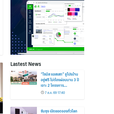
Lastest News
“ไซมิส แอสเสท” ชูโปรบ้าน
อยู่ฟรี ไม่ต้องผ่อนนาน 3 ปี
เจาะ 2 โครงการ
“Siamese Holm–
7 ส.ค. 69 17:40
Siamese Blossom”
พร้อมส่วนลดและสิทธิพิเศษ
ถึง 31 สิงหาคม 2569
ซัมซุง เปิดยอดจองทั่วโลก