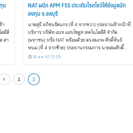
ทุน
NAT ผนึก APM FSS ประเดิมโรดโชว์ให้ข้อมูลนัก
ลงทุน จ.ชลบุรี
จ้า
นายสุธี อภิชนรัตนกร (ที่ 4 จากขวา) ประธานเจ้าหน้าที่
ลยีส์
บริหาร บริษัท แนท แอบโซลูท เทคโนโลยีส์ จำกัด
ส สา
(มหาชน) หรือ NAT พร้อมด้วย ดร.สมภพ ศักดิ์พันธ์
พนม (ที่ 4 จากซ้าย) ประธานกรรมการ นายสมศักดิ์…
16 ม.ค. 67 13:29
1
2