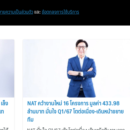
หน้าแรก
ท่องเที่ยว
ไอที
เศรษฐกิจ/การเงิน
ายความเป็นส่วนตัว
และ
ข้อตกลงการใช้บริการ
เล็ง
NAT คว้างานใหม่ 16 โครงการ มูลค่า 433.98
บเท
ล้านบาท มั่นใจ Q1/67 โตต่อเนื่อง-เดินหน้าขยาย
ทีม