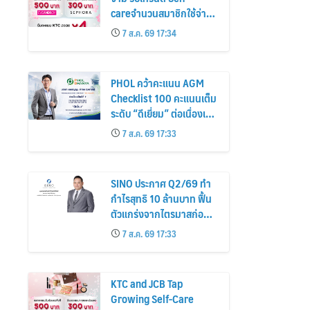
careจำนวนสมาชิกใช้จ่าย
หมวดเครื่องสำอางเพิ่ม
7 ส.ค. 69 17:34
26%
PHOL คว้าคะแนน AGM
Checklist 100 คะแนนเต็ม
ระดับ “ดีเยี่ยม” ต่อเนื่องเป็น
ปีที่ 7 ตอกย้ำการดำเนิน
7 ส.ค. 69 17:33
ธุรกิจตามหลักธรรมาภิบาล
โปร่งใส สร้างความเชื่อมั่นผู้
ถือหุ้น
SINO ประกาศ Q2/69 ทำ
กำไรสุทธิ 10 ล้านบาท ฟื้น
ตัวแกร่งจากไตรมาสก่อน
เตรียมจ่ายปันผลระหว่าง
7 ส.ค. 69 17:33
กาล 0.014423 บาทต่อหุ้น
ครึ่งปีหลังมุ่งเติบโตต่อเนื่อง
KTC and JCB Tap
Growing Self-Care