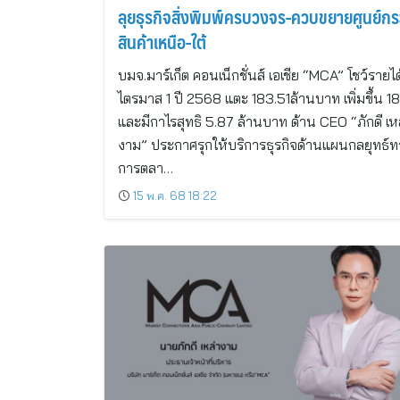
ลุยธุรกิจสิ่งพิมพ์ครบวงจร-ควบขยายศูนย์ก
สินค้าเหนือ-ใต้
บมจ.มาร์เก็ต คอนเน็กชั่นส์ เอเชีย “MCA” โชว์รายได
ไตรมาส 1 ปี 2568 แตะ 183.51ล้านบาท เพิ่มขึ้น 
และมีกาไรสุทธิ 5.87 ล้านบาท ด้าน CEO “ภักดี เห
งาม” ประกาศรุกให้บริการธุรกิจด้านแผนกลยุทธ์ท
การตลา…
15 พ.ค. 68 18:22