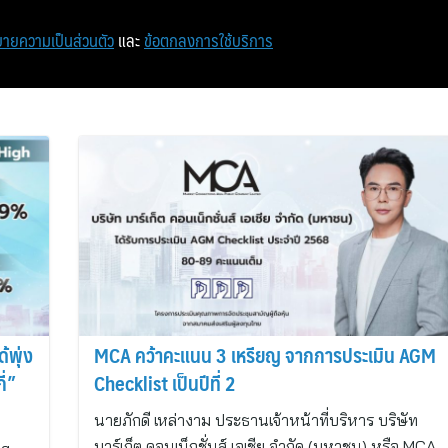
หน้าแรก
ท่องเที่ยว
ไอที
เศรษฐกิจ/การเงิน
ายความเป็นส่วนตัว
และ
ข้อตกลงการใช้บริการ
้พุ่ง
MCA คว้าคะแนน 3 เหรียญ จากการประเมิน AGM
ี่”
Checklist เป็นปีที่ 2
นายภักดี เหล่างาม ประธานเจ้าหน้าที่บริหาร บริษัท
มาร์เก็ต คอนเน็กชั่นส์ เอเชีย จำกัด (มหาชน) หรือ MCA