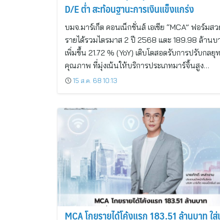
D/E ต่ำ สะท้อนฐานะการเงินแข็งแกร่ง
บมจ.มาร์เก็ต คอนเน็กชั่นส์ เอเชีย “MCA” ฟอร์มสว
รายได้รวมไตรมาส 2 ปี 2568 แตะ 189.98 ล้านบ
เพิ่มขึ้น 21.72 % (YoY) เติบโตสอดรับการปรับกลยุทธ
คุณภาพ ที่มุ่งเน้นให้บริการประเภทมาร์จิ้นสูง…
15 ส.ค. 68 10:13
MCA โกยรายได้โค้งแรก 183.51 ล้านบาท ใส่เก