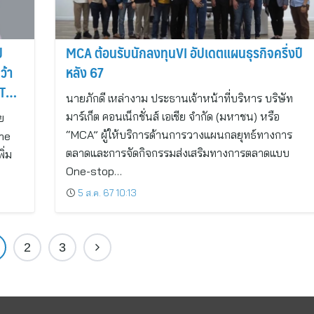
ี
MCA ต้อนรับนักลงทุนVI อัปเดตแผนธุรกิจครึ่งปี
ว้า
หลัง 67
TE ”
นายภักดี เหล่างาม ประธานเจ้าหน้าที่บริหาร บริษัท
มาร์เก็ต คอนเน็กชั่นส์ เอเชีย จำกัด (มหาชน) หรือ
ย
“MCA” ผู้ให้บริการด้านการวางแผนกลยุทธ์ทางการ
ime
ตลาดและการจัดกิจกรรมส่งเสริมทางการตลาดแบบ
ิ่ม
One-stop…
5 ส.ค. 67 10:13
2
3