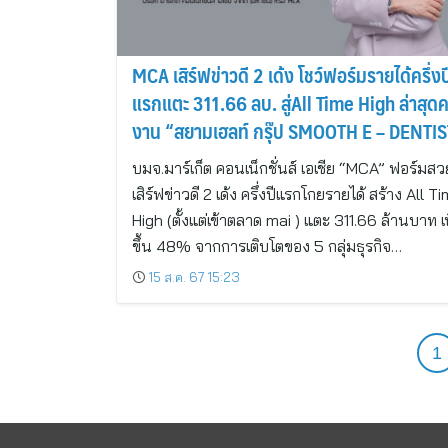
MCA เสิร์ฟข่าวดี 2 เด้ง โชว์ฟอร์มรายได้ครึ่งป
แรกแตะ 311.66 ลบ. สู่All Time High ล่าสุดค
งาน “สยามเฮลท์ กรุ๊ป SMOOTH E – DENTIS
เจาะตลาด ภาคเหนือ-อีสาน เพิ่ม
บมจ.มาร์เก็ต คอนเน็กชั่นส์ เอเชีย “MCA” ฟอร์มสว
เสิร์ฟข่าวดี 2 เด้ง ครึ่งปีแรกโกยรายได้ สร้าง All T
High (ตั้งแต่เข้าตลาด mai ) แตะ 311.66 ล้านบาท เพ
ขึ้น 48% จากการเติบโตของ 5 กลุ่มธุรกิจ…
15 ส.ค. 67 15:23
1