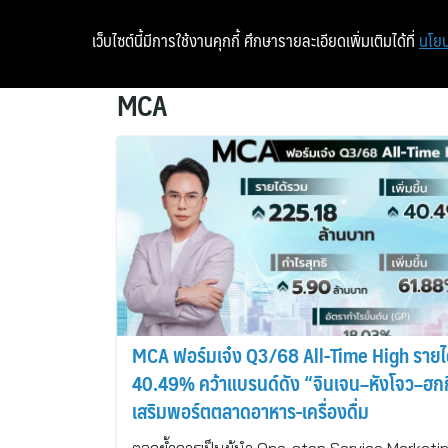
เว็บไซต์นี้มีการใช้งานคุกกี้ ศึกษารายละเอียดเพิ่มเติมได้ที่
นโยบ
MCA
MCA ฟอร์มเจ๋ง Q3/68 All-Time High รายได
40.49% คว้าแบรนด์ดัง “จินเจน–หังโจว–ฮกก
เสริมพอร์ตตลาดอาหาร-เครื่องดื่ม