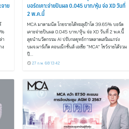
ระจาย
บอร์ดเคาะจ่ายปันผล 0.045 บาท/หุ้น จ่อ XD วันที่
2 พ.ค.นี้
้
MCA มาตามนัด โกยรายได้ทะลุเป้าโต 39.65% บอร์ด
18%
เคาะจ่ายปันผล 0.045 บาท/หุ้น จ่อ XD วันที่ 2 พ.ค.นี้
ล่า
ลุยนำนวัตกรรม AI ปรับกลยุทธ์การตลาดเสริมแกร่ง
าง
บมจ.มาร์เก็ต คอนเน็กชั่นส์ เอเชีย “MCA” โชว์รายได้รวม
ปี…
27 ก.พ. 68 13:42