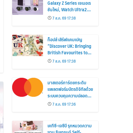
Galaxy Z Series เจเนอเร
ชันใหม่, Watch Ultra2
และ Watch9 สูงกว่ารุ่น
7 ส.ค. 69 17:38
ก่อนหน้ากว่า 30%
ท็อปส์ เสิร์ฟแคมเปญ
“Discover UK: Bringing
British Favourites to
You” ขนทัพของอร่อยและ
7 ส.ค. 69 17:38
ไอเท็มฮิตจากสหราช
อาณาจักร ส่งตรงถึงมือ
ตั้งแต่วันนี้ – 18 สิงหาคมนี้
มาสเตอร์การ์ดยกระดับ
แพลตฟอร์มบัตรดิจิทัลด้วย
ระบบควบคุมความปลอดภัย
ใหม่
7 ส.ค. 69 17:36
เคทีซี–เจซีบี รุกหมวดความ
งาม รับเทรนด์ Self-