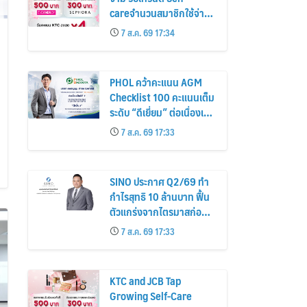
careจำนวนสมาชิกใช้จ่าย
หมวดเครื่องสำอางเพิ่ม
7 ส.ค. 69 17:34
26%
PHOL คว้าคะแนน AGM
Checklist 100 คะแนนเต็ม
ระดับ “ดีเยี่ยม” ต่อเนื่องเป็น
ปีที่ 7 ตอกย้ำการดำเนิน
7 ส.ค. 69 17:33
ธุรกิจตามหลักธรรมาภิบาล
โปร่งใส สร้างความเชื่อมั่นผู้
ถือหุ้น
SINO ประกาศ Q2/69 ทำ
กำไรสุทธิ 10 ล้านบาท ฟื้น
ตัวแกร่งจากไตรมาสก่อน
เตรียมจ่ายปันผลระหว่าง
7 ส.ค. 69 17:33
กาล 0.014423 บาทต่อหุ้น
ครึ่งปีหลังมุ่งเติบโตต่อเนื่อง
KTC and JCB Tap
Growing Self-Care