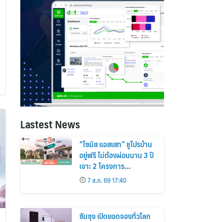
Lastest News
“ไซมิส แอสเสท” ชูโปรบ้าน
อยู่ฟรี ไม่ต้องผ่อนนาน 3 ปี
เจาะ 2 โครงการ
“Siamese Holm–
7 ส.ค. 69 17:40
Siamese Blossom”
พร้อมส่วนลดและสิทธิพิเศษ
ถึง 31 สิงหาคม 2569
ซัมซุง เปิดยอดจองทั่วโลก