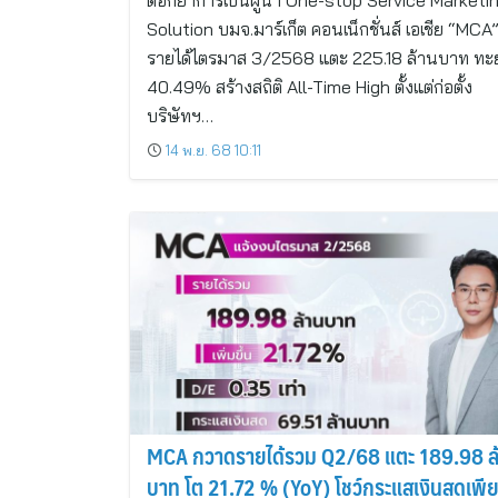
ตอกย้ำการเป็นผู้นำ One-stop Service Marketi
Solution บมจ.มาร์เก็ต คอนเน็กชั่นส์ เอเชีย “MCA”
รายได้ไตรมาส 3/2568 แตะ 225.18 ล้านบาท ท
40.49% สร้างสถิติ All-Time High ตั้งแต่ก่อตั้ง
บริษัทฯ…
14 พ.ย. 68 10:11
MCA กวาดรายได้รวม Q2/68 แตะ 189.98 ล
บาท โต 21.72 % (YoY) โชว์กระแสเงินสดเพี