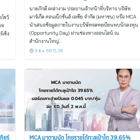
นายภักดี เหล่างาม ประธานเจ้าหน้าที่บริหาร บริษัท
มาร์เก็ต คอนเน็กชั่นส์ เอเชีย จำกัด (มหาชน) หรือ MCA
ยโชว์
นำเสนอข้อมูลภายในงานบริษัทจดทะเบียนพบนักลงทุน
าท
(Opportunity Day) ผ่านช่องทางออนไลน์ ณ
์เชิง
สำนักงานใหญ่…
9 มิ.ย. 68 15:28
ียร์
MCA มาตามนัด โกยรายได้ทะลุเป้าโต 39.65%