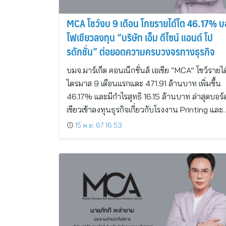
MCA โชว์งบ 9 เดือน โกยรายได้โต 46.17% บ
ไฟเขียวลงทุน “บริษัท เอ็ม ดีไซน์ แอนด์ โป
รดักชั่น” ต่อยอดความครบวงจรทางธุรกิจ
บมจ.มาร์เก็ต คอนเน็กชั่นส์ เอเชีย “MCA” โชว์รายได
ไตรมาส 9 เดือนแรกแตะ 471.91 ล้านบาท เพิ่มขึ้น
46.17% และมีกำไรสุทธิ 16.15 ล้านบาท ล่าสุดบอร์
เขียวเข้าลงทุนธุรกิจเกี่ยวกับโรงงาน Printing และ
15 พ.ย. 67 16:53