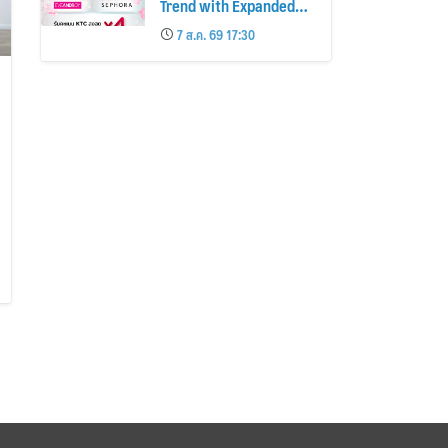
Trend with Expanded
Beauty Privileges
7 ส.ค. 69 17:30
Number of KTC JCB
Cardmembers Spending
on Cosmetics Rises
26%