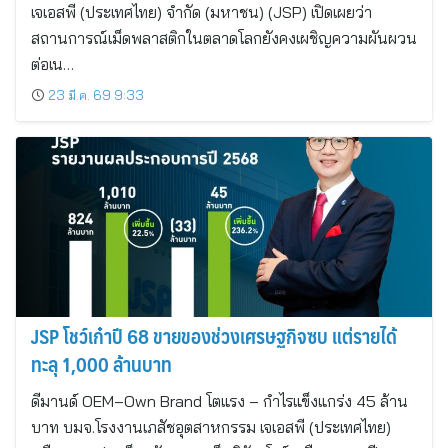
เจเอสพี (ประเทศไทย) จำกัด (มหาชน) (JSP) เปิดเผยว่า
สถานการณ์เม็ดพลาสติกในตลาดโลกยังคงเผชิญความผันผวน
ต่อเน…
23 มี.ค. 69 9:33
JSP โชว์เก๋าปี 68 ขายของช่วงเศรษฐกิจซบ แต่รายได้
ทะลุ 1,000 ล้านบาท
ดีมานด์ OEM–Own Brand โตแรง – กำไรแข็งแกร่ง 45 ล้าน
บาท บมจ.โรงงานเภสัชอุตสาหกรรม เจเอสพี (ประเทศไทย)