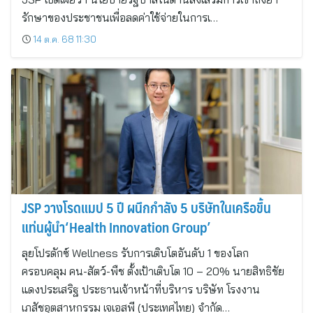
รักษาของประชาชนเพื่อลดค่าใช้จ่ายในการเ…
14 ต.ค. 68 11:30
JSP วางโรดแมป 5 ปี ผนึกกำลัง 5 บริษัทในเครือขึ้น
แท่นผู้นำ‘Health Innovation Group’
ลุยโปรดักซ์ Wellness รับการเติบโตอันดับ 1 ของโลก
ครอบคลุม คน-สัตว์-พืช ตั้งเป้าเติบโต 10 – 20% นายสิทธิชัย
แดงประเสริฐ ประธานเจ้าหน้าที่บริหาร บริษัท โรงงาน
เภสัชอุตสาหกรรม เจเอสพี (ประเทศไทย) จำกัด…