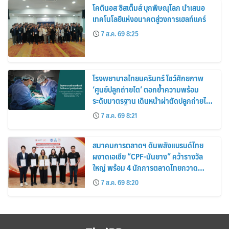
โคตินอส ซิสเต็มส์ บุกพิษณุโลก นำเสนอ
เทคโนโลยีแห่งอนาคตสู่วงการเฮลท์แคร์
7 ส.ค. 69 8:25
โรงพยาบาลไทยนครินทร์ โชว์ศักยภาพ
‘ศูนย์ปลูกถ่ายไต’ ตอกย้ำความพร้อม
ระดับมาตรฐาน เดินหน้าผ่าตัดปลูกถ่ายไต
สำเร็จ 2 รายพร้อมกัน จากผู้บริจาคอวัยวะ
7 ส.ค. 69 8:21
รายเดียวกัน
สมาคมการตลาดฯ ดันพลังแบรนด์ไทย
ผงาดเอเชีย “CPF-นันยาง” คว้ารางวัล
ใหญ่ พร้อม 4 นักการตลาดไทยกวาด
รางวัลบุคคลเวที AMF AMEA & YWN
7 ส.ค. 69 8:20
2026