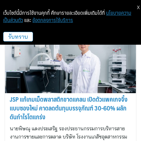
X
เว็บไซต์นี้มีการใช้งานคุกกี้ ศึกษารายละเอียดเพิ่มเติมได้ที่
นโยบายความ
เป็นส่วนตัว
และ
ข้อตกลงการใช้บริการ
JSP
รับทราบ
JSP แก้เกมเม็ดพลาสติกขาดแคลน เปิดตัวแพคเกจจิ้ง
แบบซองใหม่ คาดลดต้นทุนบรรจุภัณฑ์ 30-60% ผลัก
ดันกำไรโตแกร่ง
นายพิษณุ แดงประเสริฐ รองประธานกรรมการบริหารสาย
งานการขายและการตลาด บริษัท โรงงานเภสัชอุตสาหกรรม