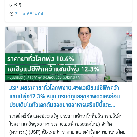
(JSP)…
31 ธ.ค. 68 14:04
JSP เผยราคายาทั่วโลกพุ่ง10.4%เอเชียแปซิฟิกคว้า
แชมป์พุ่ง12.3% หนุนเทรนด์ดูแลสุขภาพตัวเองก่อน
ป่วยเติบโตทั่วโลกดันยอดขายอาหารเสริมปีนี้แตะ
1,000ลบ.
นายสิทธิชัย แดงประเสริฐ ประธานเจ้าหน้าที่บริหาร บริษัท
โรงงานเภสัชอุตสาหกรรม เจเอสพี (ประเทศไทย) จำกัด
(มหาชน) (JSP) เปิดเผยว่า ราคายาและค่ารักษาพยาบาลโดย