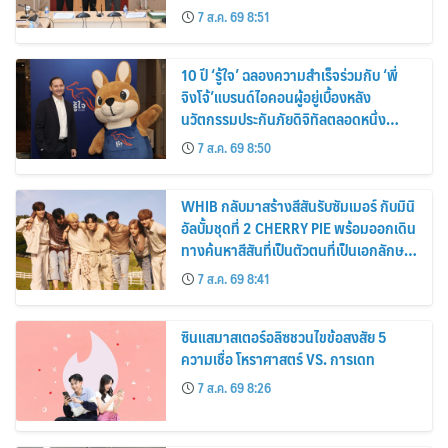
7 ส.ค. 69 8:51
10 ปี ‘รู้ใจ’ ฉลองความสำเร็จร่วมกับ ‘พี่
จิงโจ้’แบรนด์ไอคอนผู้อยู่เบื้องหลัง
นวัตกรรมประกันภัยดิจิทัลตลอดหนึ่ง
ทศวรรษ
7 ส.ค. 69 8:50
WHIB กลับมาสร้างสีสันรับซัมเมอร์ กับมินิ
อัลบั้มชุดที่ 2 CHERRY PIE พร้อมออกเดิน
ทางค้นหาสีสันที่เป็นตัวตนที่เป็นเอกลักษณ์
ของตัวเอง
7 ส.ค. 69 8:41
ซินแสมาสเตอร์อลิซชวนไขข้อสงสัย 5
ความเชื่อ โหราศาสตร์ VS. การเดท
7 ส.ค. 69 8:26