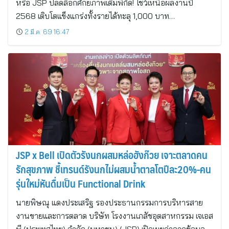
หรือ JSP ปลดล็อกศักยภาพเต็มพิกัด! โชว์เหนือผลงานปี
2568 เติบโตแข็งแกร่งทั้งรายได้ทะลุ 1,000 บาท…
2 มี.ค. 69 16:47
JSP x Bell เปิดตัวรังนกผสมหล่อฮังก๊วย เจาะตลาดคน
รักสุขภาพ ชี้เทรนด์รังนกไม่ผสมน้ำตาลโตปีละ20%-คน
รุ่นใหม่หันดื่มเป็น Functional Drink
นายพิษณุ แดงประเสริฐ รองประธานกรรมการบริหารสาย
งานขายและการตลาด บริษัท โรงงานเภสัชอุตสาหกรรม เจเอส