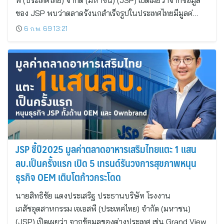
พี (ประเทศไทย) จำกัด (มหาชน) (JSP) เปิดเผยว่าจากข้อมูล
ของ JSP พบว่าตลาดรังนกสำเร็จรูปในประเทศไทยมีมูลค่…
6 ก.พ. 69 13:21
JSP ชี้ปี2025 มูลค่าตลาดอาหารเสริมไทยแตะ 1 แสน
ลบ.เป็นครั้งแรก เปิด 5 เทรนด์รันวงการสุขภาพหนุน
ธุรกิจ OEM เติบโตก้าวกระโดด
นายสิทธิชัย แดงประเสริฐ ประธานบริษัท โรงงาน
เภสัชอุตสาหกรรม เจเอสพี (ประเทศไทย) จำกัด (มหาชน)
(JSP) เปิดเผยว่า จากข้อมูลของต่างประเทศ เช่น Grand View