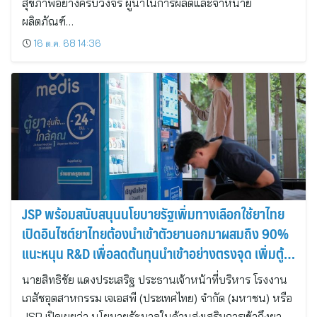
สุขภาพอย่างครบวงจร ผู้นำในการผลิตและจำหน่าย
ผลิตภัณฑ์…
16 ต.ค. 68 14:36
JSP พร้อมสนับสนุนนโยบายรัฐเพิ่มทางเลือกใช้ยาไทย
เปิดอินไซต์ยาไทยต้องนำเข้าตัวยานอกมาผสมถึง 90%
แนะหนุน R&D เพื่อลดต้นทุนนำเข้าอย่างตรงจุด เพิ่มตู้
จ่ายยาอัตโนมัติขยายการเข้าถึงให้ปชช.
นายสิทธิชัย แดงประเสริฐ ประธานเจ้าหน้าที่บริหาร โรงงาน
เภสัชอุตสาหกรรม เจเอสพี (ประเทศไทย) จำกัด (มหาชน) หรือ
JSP เปิดเผยว่า นโยบายรัฐบาลในด้านส่งเสริมการเข้าถึงยา