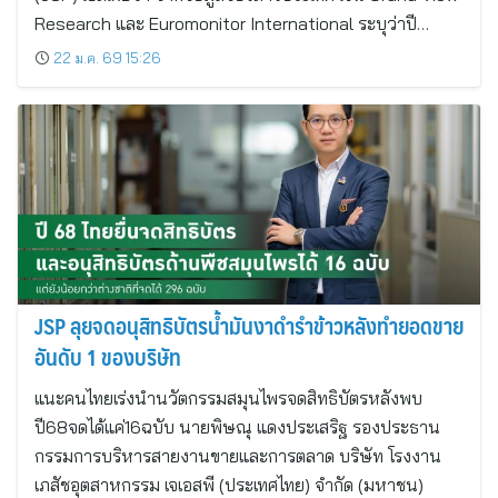
Research และ Euromonitor International ระบุว่าปี…
22 ม.ค. 69 15:26
JSP ลุยจดอนุสิทธิบัตรน้ำมันงาดำรำข้าวหลังทำยอดขาย
อันดับ 1 ของบริษัท
แนะคนไทยเร่งนำนวัตกรรมสมุนไพรจดสิทธิบัตรหลังพบ
ปี68จดได้แค่16ฉบับ นายพิษณุ แดงประเสริฐ รองประธาน
กรรมการบริหารสายงานขายและการตลาด บริษัท โรงงาน
เภสัชอุตสาหกรรม เจเอสพี (ประเทศไทย) จำกัด (มหาชน)