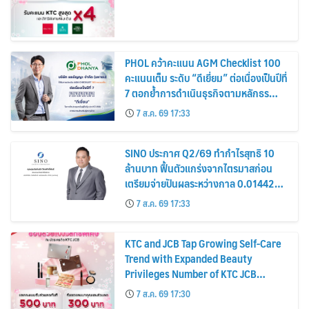
PHOL คว้าคะแนน AGM Checklist 100
คะแนนเต็ม ระดับ “ดีเยี่ยม” ต่อเนื่องเป็นปีที่
7 ตอกย้ำการดำเนินธุรกิจตามหลักธร
รมาภิบาล โปร่งใส สร้างความเชื่อมั่นผู้ถือ
7 ส.ค. 69 17:33
หุ้น
SINO ประกาศ Q2/69 ทำกำไรสุทธิ 10
ล้านบาท ฟื้นตัวแกร่งจากไตรมาสก่อน
เตรียมจ่ายปันผลระหว่างกาล 0.014423
บาทต่อหุ้น ครึ่งปีหลังมุ่งเติบโตต่อเนื่อง
7 ส.ค. 69 17:33
KTC and JCB Tap Growing Self-Care
Trend with Expanded Beauty
Privileges Number of KTC JCB
Cardmembers Spending on
7 ส.ค. 69 17:30
Cosmetics Rises 26%