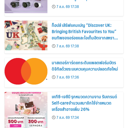
30%
7 ส.ค. 69 17:38
ท็อปส์ เสิร์ฟแคมเปญ “Discover UK:
Bringing British Favourites to You”
ขนทัพของอร่อยและไอเท็มฮิตจากสหราช
อาณาจักร ส่งตรงถึงมือตั้งแต่วันนี้ – 18
7 ส.ค. 69 17:38
สิงหาคมนี้
มาสเตอร์การ์ดยกระดับแพลตฟอร์มบัตร
ดิจิทัลด้วยระบบควบคุมความปลอดภัยใหม่
7 ส.ค. 69 17:36
เคทีซี–เจซีบี รุกหมวดความงาม รับเทรนด์
Self-careจำนวนสมาชิกใช้จ่ายหมวด
เครื่องสำอางเพิ่ม 26%
7 ส.ค. 69 17:34