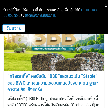
X
เว็บไซต์นี้มีการใช้งานคุกกี้ ศึกษารายละเอียดเพิ่มเติมได้ที่
นโยบายความ
เป็นส่วนตัว
และ
ข้อตกลงการใช้บริการ
BWG
รับทราบ
“ทริสเรทติ้ง” คงอันดับ “BBB”และแนวโน้ม “Stable”
ของ BWG สะท้อนความเชื่อมั่นเหนือปัจจัยกดดัน-ฐานะ
การเงินยังแข็งแกร่ง
ทริสเรทติ้ง” (TRIS Rating) ประกาศคงอันดับเครดิตองค์กรที่
ระดับ “BBB” พร้อมแนวโน้มอันดับเครดิต “Stable” (คงที่) แก่