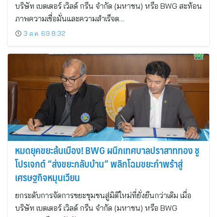
บริษัท เบตเตอร์ เวิลด์ กรีน จำกัด (มหาชน) หรือ BWG สะท้อน
ภาพความเชื่อมั่นและความสำเร็จต…
3 ส.ค. 69 8:32
หมดยุคขยะล้นเมือง! BWG ผนึกเทศบาลปราสาททอง ชู
โปรเจกต์ “ส่งขยะกลับบ้าน” พลิกโฉมขยะกำพร้าสู่
เศรษฐกิจหมุนเวียน
ยกระดับการจัดการขยะชุมชนสู่มิติใหม่ที่ยั่งยืนกว่าเดิม เมื่อ
บริษัท เบตเตอร์ เวิลด์ กรีน จำกัด (มหาชน) หรือ BWG