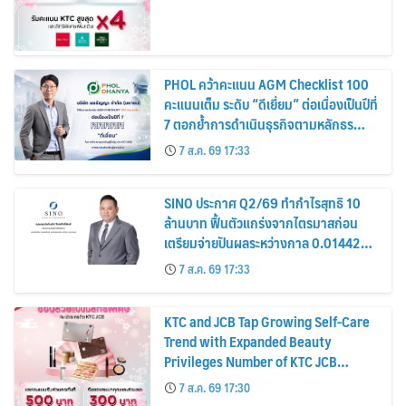
PHOL คว้าคะแนน AGM Checklist 100
คะแนนเต็ม ระดับ “ดีเยี่ยม” ต่อเนื่องเป็นปีที่
7 ตอกย้ำการดำเนินธุรกิจตามหลักธร
รมาภิบาล โปร่งใส สร้างความเชื่อมั่นผู้ถือ
7 ส.ค. 69 17:33
หุ้น
SINO ประกาศ Q2/69 ทำกำไรสุทธิ 10
ล้านบาท ฟื้นตัวแกร่งจากไตรมาสก่อน
เตรียมจ่ายปันผลระหว่างกาล 0.014423
บาทต่อหุ้น ครึ่งปีหลังมุ่งเติบโตต่อเนื่อง
7 ส.ค. 69 17:33
KTC and JCB Tap Growing Self-Care
Trend with Expanded Beauty
Privileges Number of KTC JCB
Cardmembers Spending on
7 ส.ค. 69 17:30
Cosmetics Rises 26%