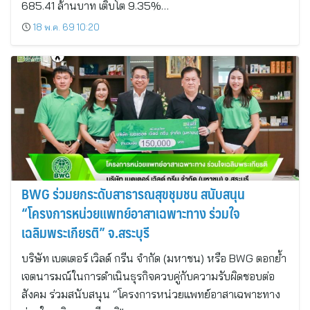
685.41 ล้านบาท เติบโต 9.35%…
18 พ.ค. 69 10:20
BWG ร่วมยกระดับสาธารณสุขชุมชน สนับสนุน
“โครงการหน่วยแพทย์อาสาเฉพาะทาง ร่วมใจ
เฉลิมพระเกียรติ” จ.สระบุรี
บริษัท เบตเตอร์ เวิลด์ กรีน จำกัด (มหาชน) หรือ BWG ตอกย้ำ
เจตนารมณ์ในการดำเนินธุรกิจควบคู่กับความรับผิดชอบต่อ
สังคม ร่วมสนับสนุน “โครงการหน่วยแพทย์อาสาเฉพาะทาง