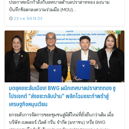
ประกาศผนึกกำลังกับเทศบาลตำบลปราสาททอง ลงนาม
บันทึกข้อตกลงความร่วมมือ (MOU)…
23 ก.ค. 69 14:33
มดยุคขยะล้นเมือง! BWG ผนึกเทศบาลปราสาททอง ชู
โปรเจกต์ “ส่งขยะกลับบ้าน” พลิกโฉมขยะกำพร้าสู่
เศรษฐกิจหมุนเวียน
ยกระดับการจัดการขยะชุมชนสู่มิติใหม่ที่ยั่งยืนกว่าเดิม เมื่อ
บริษัท เบตเตอร์ เวิลด์ กรีน จำกัด (มหาชน) หรือ BWG