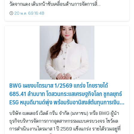
วัดจากแดง เดินหน้าขับเคลื่อนด้านการจัดการสิ่…
20 พ.ค. 69 16:48
BWG เผยงบไตรมาส 1/2569 แกร่ง โกยรายได้
685.41 ล้านบาท โตสวนกระแสเศรษฐกิจโลก ชูกลยุทธ์
ESG หนุนดีมานด์พุ่ง พร้อมรับอานิสงส์ต้นทุนการเงิน
ลด
บริษัท เบตเตอร์ เวิลด์ กรีน จำกัด (มหาชน) หรือ BWG ผู้นำ
ธุรกิจบริหารจัดการกากอุตสาหกรรมแบบครบวงจร โชว์ผล
การดำเนินงานไตรมาส 1 ปี 2569 แข็งแกร่ง รายได้รวมอยู่ที่