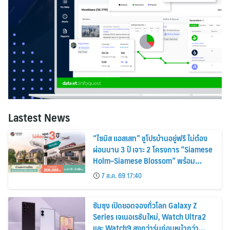
Lastest News
“ไซมิส แอสเสท” ชูโปรบ้านอยู่ฟรี ไม่ต้อง
ผ่อนนาน 3 ปี เจาะ 2 โครงการ “Siamese
Holm–Siamese Blossom” พร้อม
ส่วนลดและสิทธิพิเศษถึง 31 สิงหาคม
7 ส.ค. 69 17:40
2569
ซัมซุง เปิดยอดจองทั่วโลก Galaxy Z
Series เจเนอเรชันใหม่, Watch Ultra2
และ Watch9 สูงกว่ารุ่นก่อนหน้ากว่า