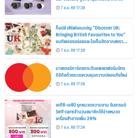
30%
7 ส.ค. 69 17:38
ท็อปส์ เสิร์ฟแคมเปญ “Discover UK:
Bringing British Favourites to You”
ขนทัพของอร่อยและไอเท็มฮิตจากสหราช
อาณาจักร ส่งตรงถึงมือตั้งแต่วันนี้ – 18
7 ส.ค. 69 17:38
สิงหาคมนี้
มาสเตอร์การ์ดยกระดับแพลตฟอร์มบัตร
ดิจิทัลด้วยระบบควบคุมความปลอดภัยใหม่
7 ส.ค. 69 17:36
เคทีซี–เจซีบี รุกหมวดความงาม รับเทรนด์
Self-careจำนวนสมาชิกใช้จ่ายหมวด
เครื่องสำอางเพิ่ม 26%
7 ส.ค. 69 17:34