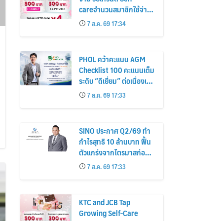
careจำนวนสมาชิกใช้จ่าย
หมวดเครื่องสำอางเพิ่ม
7 ส.ค. 69 17:34
26%
PHOL คว้าคะแนน AGM
Checklist 100 คะแนนเต็ม
ระดับ “ดีเยี่ยม” ต่อเนื่องเป็น
ปีที่ 7 ตอกย้ำการดำเนิน
7 ส.ค. 69 17:33
ธุรกิจตามหลักธรรมาภิบาล
โปร่งใส สร้างความเชื่อมั่นผู้
ถือหุ้น
SINO ประกาศ Q2/69 ทำ
กำไรสุทธิ 10 ล้านบาท ฟื้น
ตัวแกร่งจากไตรมาสก่อน
เตรียมจ่ายปันผลระหว่าง
7 ส.ค. 69 17:33
กาล 0.014423 บาทต่อหุ้น
ครึ่งปีหลังมุ่งเติบโตต่อเนื่อง
KTC and JCB Tap
Growing Self-Care