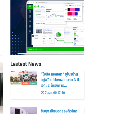
Lastest News
“ไซมิส แอสเสท” ชูโปรบ้าน
อยู่ฟรี ไม่ต้องผ่อนนาน 3 ปี
เจาะ 2 โครงการ
“Siamese Holm–
7 ส.ค. 69 17:40
Siamese Blossom”
พร้อมส่วนลดและสิทธิพิเศษ
ถึง 31 สิงหาคม 2569
ซัมซุง เปิดยอดจองทั่วโลก