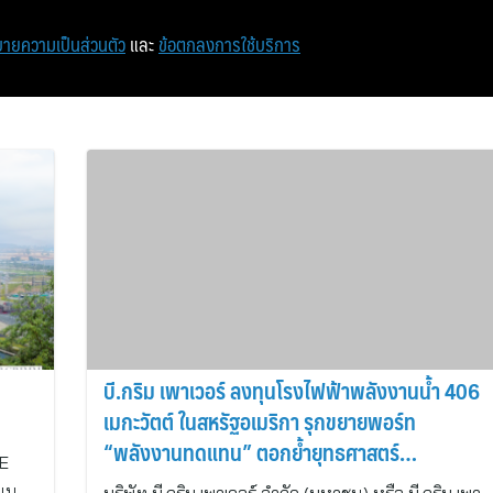
หน้าแรก
ท่องเที่ยว
ไอที
เศรษฐกิจ/การเงิน
ายความเป็นส่วนตัว
และ
ข้อตกลงการใช้บริการ
บี.กริม เพาเวอร์ ลงทุนโรงไฟฟ้าพลังงานน้ำ 406
เมกะวัตต์ ในสหรัฐอเมริกา รุกขยายพอร์ท
“พลังงานทดแทน” ตอกย้ำยุทธศาสตร์
SE
“GreenLeap”
แนน