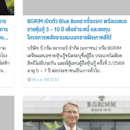
หาร
BGRIM เปิดตัว Blue Bond ครั้งแรก! พร้อมเสนอ
งการ
ขายหุ้นกู้ 3 – 10 ปี เพื่อชำระหนี้ และลงทุน
้งแรก
โครงการพลังงานลมนอกชายฝั่งเกาหลีใต้
วาม
บริษัท บี.กริม เพาเวอร์ จำกัด (มหาชน) หรือ BGRIM
กโรง
เตรียมเสนอขายหุ้นกู้ชนิดระบุชื่อผู้ถือ ประเภทไม่ด้อย
ไฟฟ้า
สิทธิไม่มีประกัน และมีผู้แทนผู้ถือหุ้นกู้ ครั้งที่ 2/2568
อกเ…
อายุ 5 – 7 ปี ต่อประชาชนเป็นการทั่วไป…
16 ก.ย. 68 13:57