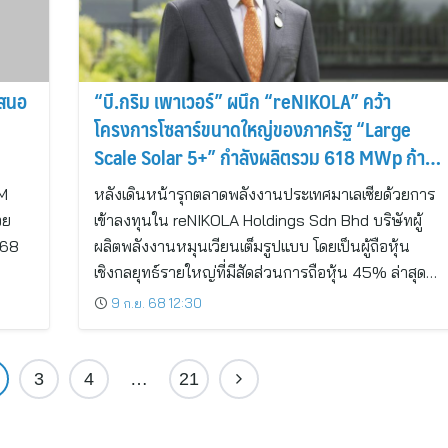
เสนอ
“บี.กริม เพาเวอร์” ผนึก “reNIKOLA” คว้า
โครงการโซลาร์ขนาดใหญ่ของภาครัฐ “Large
Scale Solar 5+” กำลังผลิตรวม 618 MWp ก้าว
ขึ้นเป็นผู้นำการเปลี่ยนผ่านพลังงานหมุนเวียนของ
IM
หลังเดินหน้ารุกตลาดพลังงานประเทศมาเลเซียด้วยการ
มาเลเซีย
อย
เข้าลงทุนใน reNIKOLA Holdings Sdn Bhd บริษัทผู้
2568
ผลิตพลังงานหมุนเวียนเต็มรูปแบบ โดยเป็นผู้ถือหุ้น
เชิงกลยุทธ์รายใหญ่ที่มีสัดส่วนการถือหุ้น 45% ล่าสุด…
9 ก.ย. 68 12:30
3
4
…
21