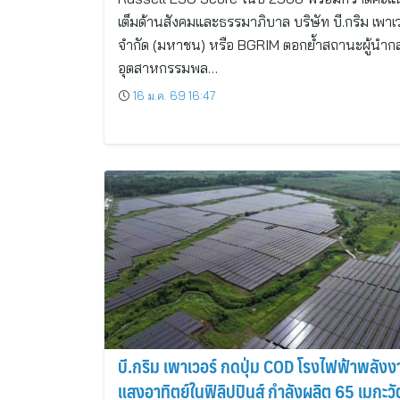
เต็มด้านสังคมและธรรมาภิบาล บริษัท บี.กริม เพาเว
จำกัด (มหาชน) หรือ BGRIM ตอกย้ำสถานะผู้นำกลุ
อุตสาหกรรมพล…
16 ม.ค. 69 16:47
บี.กริม เพาเวอร์ กดปุ่ม COD โรงไฟฟ้าพลังง
แสงอาทิตย์ในฟิลิปปินส์ กำลังผลิต 65 เมกะวั