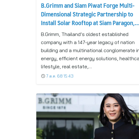
B.Grimm and Siam Piwat Forge Multi-
Dimensional Strategic Partnership to
Install Solar Rooftop at Siam Paragon,
Driving a Clean-Energy Future
B.Grimm, Thailand’s oldest established
company with a 147-year legacy of nation
building and a multinational conglomerate i
energy, efficient energy solutions, healthca
lifestyle, real estate,…
7 ต.ค. 68 15:43