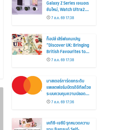
Galaxy Z Series เจเนอเร
ชันใหม่, Watch Ultra2
และ Watch9 สูงกว่ารุ่น
7 ส.ค. 69 17:38
ก่อนหน้ากว่า 30%
ท็อปส์ เสิร์ฟแคมเปญ
“Discover UK: Bringing
British Favourites to
You” ขนทัพของอร่อยและ
7 ส.ค. 69 17:38
ไอเท็มฮิตจากสหราช
อาณาจักร ส่งตรงถึงมือ
ตั้งแต่วันนี้ – 18 สิงหาคมนี้
มาสเตอร์การ์ดยกระดับ
แพลตฟอร์มบัตรดิจิทัลด้วย
ระบบควบคุมความปลอดภัย
ใหม่
7 ส.ค. 69 17:36
เคทีซี–เจซีบี รุกหมวดความ
งาม รับเทรนด์ Self-