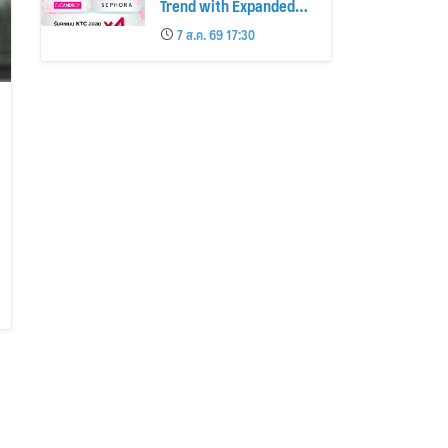
Trend with Expanded
Beauty Privileges
7 ส.ค. 69 17:30
Number of KTC JCB
Cardmembers Spending
on Cosmetics Rises
26%