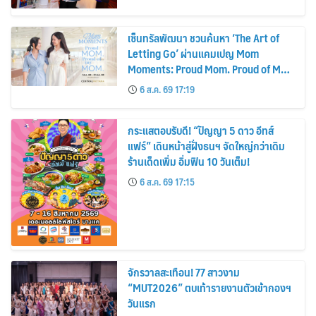
เซ็นทรัลพัฒนา ชวนค้นหา ‘The Art of
Letting Go’ ผ่านแคมเปญ Mom
Moments: Proud Mom. Proud of My
Mom.
6 ส.ค. 69 17:19
กระแสตอบรับดี! “ปัญญา 5 ดาว อีทส์
แฟร์” เดินหน้าสู่ฝั่งธนฯ จัดใหญ่กว่าเดิม
ร้านเด็ดเพิ่ม อิ่มฟิน 10 วันเต็ม!
6 ส.ค. 69 17:15
จักรวาลสะเทือน! 77 สาวงาม
“MUT2026” ตบเท้ารายงานตัวเข้ากองฯ
วันแรก