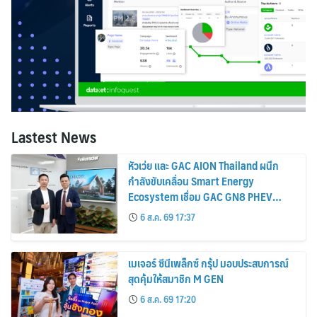
Lastest News
หัวเว่ย และ GAC AION Thailand ผนึก
กำลังขับเคลื่อน Smart Energy
Ecosystem เชื่อม GAC GN8 PHEV
รถยนต์ MPV ระดับพรีเมียม เข้ากับ
6 ส.ค. 69 17:37
พลังงานแสงอาทิตย์ภายในบ้าน
เมเจอร์ ซีนีเพล็กซ์ กรุ้ป มอบประสบการณ์
สุดคุ้มให้สมาชิก M GEN
6 ส.ค. 69 17:20