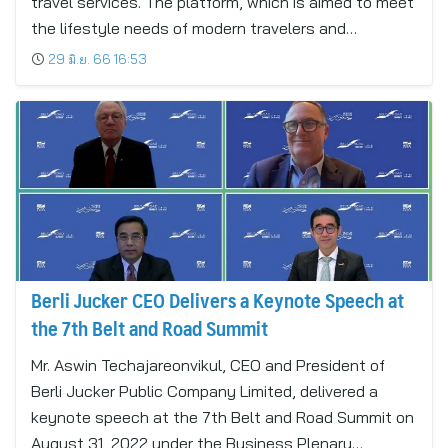
travel services. The platform, which is aimed to meet
the lifestyle needs of modern travelers and…
29 มิ.ย. 66 16:53
Berli Jucker CEO Delivers a Keynote Speech at
the 7th Belt and Road Summit
Mr. Aswin Techajareonvikul, CEO and President of
Berli Jucker Public Company Limited, delivered a
keynote speech at the 7th Belt and Road Summit on
August 31, 2022 under the Business Plenary…