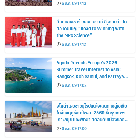
6 ส.ค. 69 17:13
ดีเคเอสเอช เจ้าของแบรนด์ ฮีรูดอยด์ เปิด
ตัวแคมเปญ “Road to Winning with
the MPS Science”
6 ส.ค. 69 17:12
Agoda Reveals Europe’s 2026
Summer Travel Interest to Asia:
Bangkok, Koh Samui, and Pattaya
Among the Top Cities
6 ส.ค. 69 17:02
อโกด้าเผยชาวยุโรปสนใจเดินทางสู่เอเชีย
ในช่วงฤดูร้อนปีพ.ศ. 2569 ชี้กรุงเทพฯ
เกาะสมุย และพัทยา ติดอันดับเมืองยอด
นิยม
6 ส.ค. 69 17:00