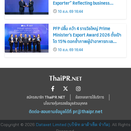
Exporter” Reflecting business
excellence, elevating Thai products
10 ส.ค. 69 16:44
globally
PFP ปลื้ม คว้า 4 รางวัลใหญ่ Prime
Minister’s Export Award 2026 ตั้งเป้า
โต 15% ตอกย้ำภาพผู้นำอาหารทะเล
แปรรูป
10 ส.ค. 69 16:44
สมัครสมาชิก ThaiPR.NET
ข้อตกลงการใช้บริการ
นโยบายคุ้มครองข้อมูลส่วนบุคคล
ติดต่อ-สอบถามข้อมูลได้ที่
pr@thaipr.net
Copyright © 2026
Dataxet Limited (บริษัท ดาต้าเซ็ต จำกัด)
. All Rights