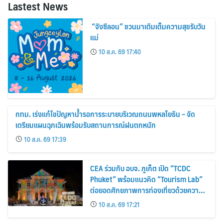
Lastest News
“จังซีลอน” ชวนมาเติมเต็มความสุขรับวัน
แม่
10 ส.ค. 69 17:40
กทม. เร่งแก้ไขปัญหาน้ำรอการระบายบริเวณถนนพหลโยธิน – จัด
เตรียมแผนฉุกเฉินพร้อมรับสถานการณ์ฝนตกหนัก
10 ส.ค. 69 17:39
CEA ร่วมกับ อบจ. ภูเก็ต เปิด “TCDC
Phuket” พร้อมแนวคิด “Tourism Lab”
ต่อยอดศักยภาพการท่องเที่ยวด้วยความ
คิดสร้างสรรค์ ขับเคลื่อนเศรษฐกิจ
10 ส.ค. 69 17:21
สร้างสรรค์ของภูเก็ต