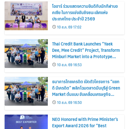
โออาร์ ร่วมแสดงความยินดีกับนักกีฬาบอ
คเซีย ในการแข่งขันชิงชนะเลิศแห่ง
ประเทศไทย ประจำปี 2569
10 ส.ค. 69 17:02
Thai Credit Bank Launches “Yaek
Dee, Mee Credit” Project, Transform
Minburi Market into a Prototype
Green Market, Driving the Circular
10 ส.ค. 69 16:53
Economy and Turning Waste into
Extra Income for Vendors
ธนาคารไทยเครดิต เปิดตัวโครงการ “แยก
ดี มีเครดิต” พลิกโฉมตลาดมีนบุรีสู่ Green
Market ต้นแบบ ขับเคลื่อนเศรษฐกิจ
หมุนเวียน พลิกขยะสร้างรายได้เสริมให้ผู้
10 ส.ค. 69 16:50
ค้า
NEO Honored with Prime Minister’s
Export Award 2026 for “Best