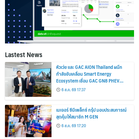
Lastest News
หัวเว่ย และ GAC AION Thailand ผนึก
กำลังขับเคลื่อน Smart Energy
Ecosystem เชื่อม GAC GN8 PHEV
รถยนต์ MPV ระดับพรีเมียม เข้ากับ
6 ส.ค. 69 17:37
พลังงานแสงอาทิตย์ภายในบ้าน
เมเจอร์ ซีนีเพล็กซ์ กรุ้ป มอบประสบการณ์
สุดคุ้มให้สมาชิก M GEN
6 ส.ค. 69 17:20