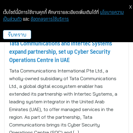
X
เว็บไซต์นี้มีการใช้งานคุกกี้ ศึกษารายละเอียดเพิ่มเติมได้ที่
นโยบายความ
เป็นส่วนตัว
และ
ข้อตกลงการใช้บริการ
DUBAI, UAE, AND SINGAPORE
รับทราบ
Tata Communications and Intertec Systems
expand partnership, set up Cyber Security
Operations Centre in UAE
Tata Communications International Pte Ltd., a
wholly-owned subsidiary of Tata Communications
Ltd., a global digital ecosystem enabler has
extended its partnership with Intertec Systems, a
leading system integrator in the United Arab
Emirates (UAE), to offer managed services in the
region. As part of the partnership, Tata
Communications brings its Cyber Security
Operations Centre (SOC) and […]