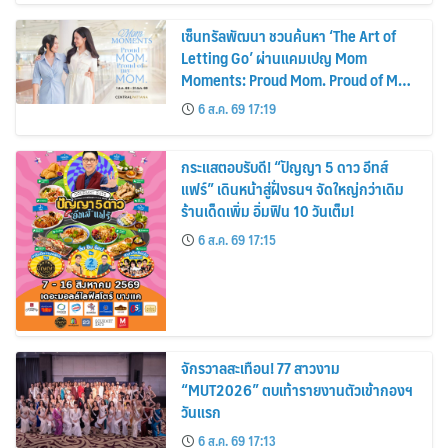
เซ็นทรัลพัฒนา ชวนค้นหา ‘The Art of
Letting Go’ ผ่านแคมเปญ Mom
Moments: Proud Mom. Proud of My
Mom.
6 ส.ค. 69 17:19
กระแสตอบรับดี! “ปัญญา 5 ดาว อีทส์
แฟร์” เดินหน้าสู่ฝั่งธนฯ จัดใหญ่กว่าเดิม
ร้านเด็ดเพิ่ม อิ่มฟิน 10 วันเต็ม!
6 ส.ค. 69 17:15
จักรวาลสะเทือน! 77 สาวงาม
“MUT2026” ตบเท้ารายงานตัวเข้ากองฯ
วันแรก
6 ส.ค. 69 17:13