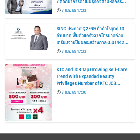
7 ตอกย้ำการดำเนินธุรกิจตามหลักธร
รมาภิบาล โปร่งใส สร้างความเชื่อมั่นผู้ถือ
7 ส.ค. 69 17:33
หุ้น
SINO ประกาศ Q2/69 ทำกำไรสุทธิ 10
ล้านบาท ฟื้นตัวแกร่งจากไตรมาสก่อน
เตรียมจ่ายปันผลระหว่างกาล 0.014423
บาทต่อหุ้น ครึ่งปีหลังมุ่งเติบโตต่อเนื่อง
7 ส.ค. 69 17:33
KTC and JCB Tap Growing Self-Care
Trend with Expanded Beauty
Privileges Number of KTC JCB
Cardmembers Spending on
7 ส.ค. 69 17:30
Cosmetics Rises 26%