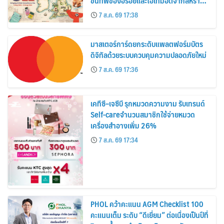
ขนทัพของอร่อยและไอเท็มฮิตจากสหราช
อาณาจักร ส่งตรงถึงมือตั้งแต่วันนี้ – 18
7 ส.ค. 69 17:38
สิงหาคมนี้
มาสเตอร์การ์ดยกระดับแพลตฟอร์มบัตร
ดิจิทัลด้วยระบบควบคุมความปลอดภัยใหม่
7 ส.ค. 69 17:36
เคทีซี–เจซีบี รุกหมวดความงาม รับเทรนด์
Self-careจำนวนสมาชิกใช้จ่ายหมวด
เครื่องสำอางเพิ่ม 26%
7 ส.ค. 69 17:34
PHOL คว้าคะแนน AGM Checklist 100
คะแนนเต็ม ระดับ “ดีเยี่ยม” ต่อเนื่องเป็นปีที่