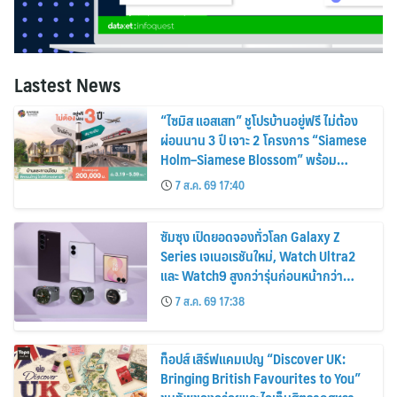
Lastest News
“ไซมิส แอสเสท” ชูโปรบ้านอยู่ฟรี ไม่ต้อง
ผ่อนนาน 3 ปี เจาะ 2 โครงการ “Siamese
Holm–Siamese Blossom” พร้อม
ส่วนลดและสิทธิพิเศษถึง 31 สิงหาคม
7 ส.ค. 69 17:40
2569
ซัมซุง เปิดยอดจองทั่วโลก Galaxy Z
Series เจเนอเรชันใหม่, Watch Ultra2
และ Watch9 สูงกว่ารุ่นก่อนหน้ากว่า
30%
7 ส.ค. 69 17:38
ท็อปส์ เสิร์ฟแคมเปญ “Discover UK:
Bringing British Favourites to You”