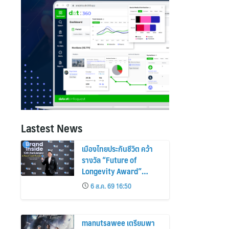
Lastest News
เมืองไทยประกันชีวิต คว้า
รางวัล “Future of
Longevity Award”
ตอกย้ำวิสัยทัศน์การสร้าง
6 ส.ค. 69 16:50
คุณภาพชีวิตที่ยืนยาวอย่าง
ยั่งยืน เพื่อคนไทยทุกช่วงวัย
manutsawee เตรียมพา