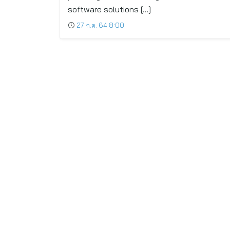
software solutions […]
27 ก.ค. 64 8:00