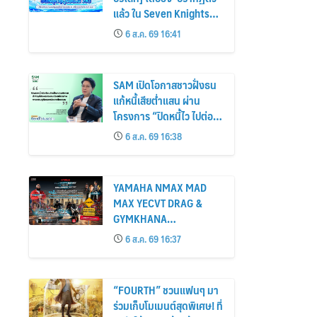
แล้ว ใน Seven Knights
Re:BIRTH พร้อมกิจกรรม
6 ส.ค. 69 16:41
ซัมเมอร์สุดพิเศษ !
SAM เปิดโอกาสชาวฝั่งธน
แก้หนี้เสียต่ำแสน ผ่าน
โครงการ “ปิดหนี้ไว ไปต่อ
ได้” ที่ศาลแพ่งตลิ่งชัน 8-9
6 ส.ค. 69 16:38
ส.ค.69
YAMAHA NMAX MAD
MAX YECVT DRAG &
GYMKHANA
CHALLENGE RACE 2 เปิด
6 ส.ค. 69 16:37
ศึกดวลเดือด! รวมพลวัยรุ่น
ชามไฟฟ้า ล่าตำแหน่ง
KING OF MAX
“FOURTH” ชวนแฟนๆ มา
ร่วมเก็บโมเมนต์สุดพิเศษ! ที่