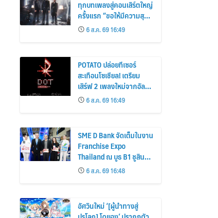
ทุกบทเพลงสู่คอนเสิร์ตใหญ่
ครั้งแรก “ขอให้มีความสุข
กับเพลงเศร้า CONCERT”
6 ส.ค. 69 16:49
กดบัตรพร้อมกัน 30 ส.ค.
นี้
POTATO ปล่อยทีเซอร์
สะเทือนโซเชียล! เตรียม
เสิร์ฟ 2 เพลงใหม่จากอัลบั้ม
ที่ 9 “DOT” พร้อม
6 ส.ค. 69 16:49
เซอร์ไพรส์ครั้งแรก! ชวน
แฟนเพลงชม MV
“เพลิดเพลิน” บนจอภาพ
SME D Bank จัดเต็มในงาน
ยนตร์ก่อนใคร
Franchise Expo
Thailand ณ บูธ B1 ชูสิน
เชื่อดอกเบี้ยต่ำ 3% เสริม
6 ส.ค. 69 16:48
แกร่งธุรกิจ เปิดโอกาสลง
ทุนแฟรนไชส์คุณภาพ
อัศวินใหม่ ‘[ผู้นำทางสู่
ปรโลก] โดยอง’ ปรากฏตัว