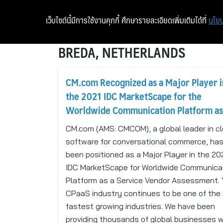
เว็บไซต์นี้มีการใช้งานคุกกี้ ศึกษารายละเอียดเพิ่มเติมได้ที่
นโยบ
BREDA, NETHERLANDS
CM.com Recognized as a Major Player i
the 2021 IDC MarketScape for the
Worldwide Communication Platform as
Service (CPaaS) Market
CM.com (AMS: CMCOM), a global leader in c
software for conversational commerce, ha
been positioned as a Major Player in the 20
IDC MarketScape for Worldwide Communica
Platform as a Service Vendor Assessment.
CPaaS industry continues to be one of the
fastest growing industries. We have been
providing thousands of global businesses w