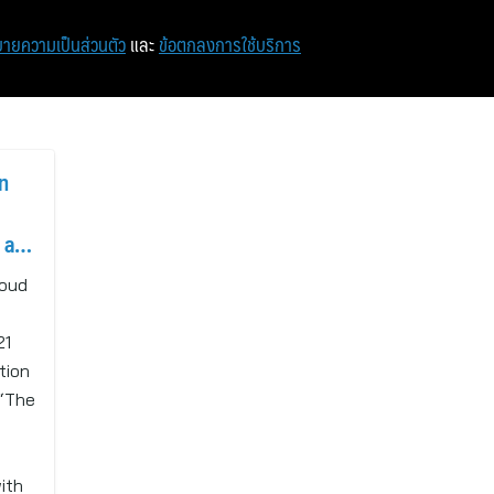
หน้าแรก
ท่องเที่ยว
ไอที
เศรษฐกิจ/การเงิน
ายความเป็นส่วนตัว
และ
ข้อตกลงการใช้บริการ
n
 a
loud
s
21
tion
 “The
ith