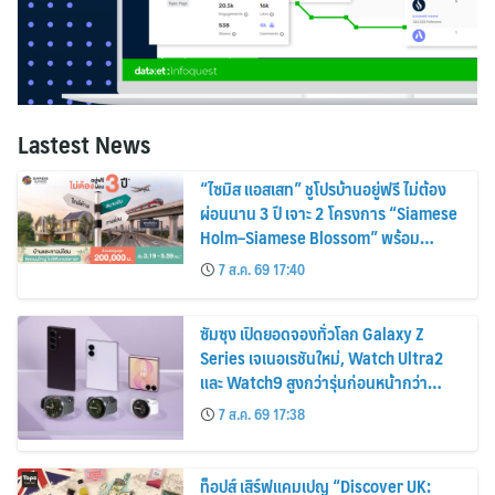
Lastest News
“ไซมิส แอสเสท” ชูโปรบ้านอยู่ฟรี ไม่ต้อง
ผ่อนนาน 3 ปี เจาะ 2 โครงการ “Siamese
Holm–Siamese Blossom” พร้อม
ส่วนลดและสิทธิพิเศษถึง 31 สิงหาคม
7 ส.ค. 69 17:40
2569
ซัมซุง เปิดยอดจองทั่วโลก Galaxy Z
Series เจเนอเรชันใหม่, Watch Ultra2
และ Watch9 สูงกว่ารุ่นก่อนหน้ากว่า
30%
7 ส.ค. 69 17:38
ท็อปส์ เสิร์ฟแคมเปญ “Discover UK: