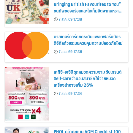
Bringing British Favourites to You”
ขนทัพของอร่อยและไอเท็มฮิตจากสหราช
อาณาจักร ส่งตรงถึงมือตั้งแต่วันนี้ – 18
7 ส.ค. 69 17:38
สิงหาคมนี้
มาสเตอร์การ์ดยกระดับแพลตฟอร์มบัตร
ดิจิทัลด้วยระบบควบคุมความปลอดภัยใหม่
7 ส.ค. 69 17:36
เคทีซี–เจซีบี รุกหมวดความงาม รับเทรนด์
Self-careจำนวนสมาชิกใช้จ่ายหมวด
เครื่องสำอางเพิ่ม 26%
7 ส.ค. 69 17:34
PHOL คว้าคะแนน AGM Checklist 100