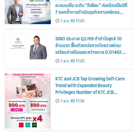
คะแนนเต็ม ระดับ “ดีเยี่ยม” ต่อเนื่องเป็นปีที่
7 ตอกย้ำการดำเนินธุรกิจตามหลักธร
รมาภิบาล โปร่งใส สร้างความเชื่อมั่นผู้ถือ
7 ส.ค. 69 17:33
หุ้น
SINO ประกาศ Q2/69 ทำกำไรสุทธิ 10
ล้านบาท ฟื้นตัวแกร่งจากไตรมาสก่อน
เตรียมจ่ายปันผลระหว่างกาล 0.014423
บาทต่อหุ้น ครึ่งปีหลังมุ่งเติบโตต่อเนื่อง
7 ส.ค. 69 17:33
KTC and JCB Tap Growing Self-Care
Trend with Expanded Beauty
Privileges Number of KTC JCB
Cardmembers Spending on
7 ส.ค. 69 17:30
Cosmetics Rises 26%