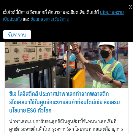
X
เว็บไซต์นี้มีการใช้งานคุกกี้ ศึกษารายละเอียดเพิ่มเติมได้ที่
นโยบายความ
เป็นส่วนตัว
และ
ข้อตกลงการใช้บริการ
โซล, เกาหลีใต้ และจาการ์ตา, อินโดนีเซีย
รับทราบ
ซีเจ โลจิสติคส์ ประกาศนำพาเลททำจากพลาสติก
รีไซเคิลมาใช้ในศูนย์กระจายสินค้าที่อินโดนีเซีย ส่งเสริม
นโยบาย ESG ทั่วโลก
นำพาเลทแบบคาร์บอนสุทธิเป็นศูนย์มาใช้แทนพาเลทเดิมที่
ศูนย์กระจายสินค้าในกรุงจาการ์ตา โดยทนทานและมีอายุการ