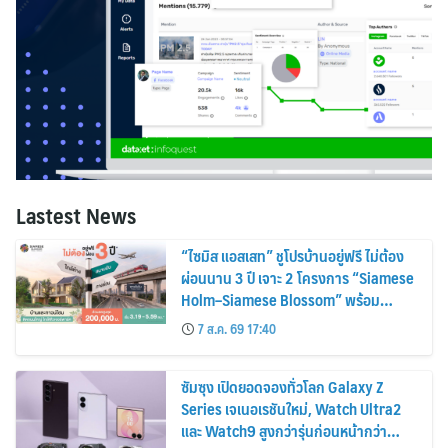
Lastest News
“ไซมิส แอสเสท” ชูโปรบ้านอยู่ฟรี ไม่ต้อง
ผ่อนนาน 3 ปี เจาะ 2 โครงการ “Siamese
Holm–Siamese Blossom” พร้อม
ส่วนลดและสิทธิพิเศษถึง 31 สิงหาคม
7 ส.ค. 69 17:40
2569
ซัมซุง เปิดยอดจองทั่วโลก Galaxy Z
Series เจเนอเรชันใหม่, Watch Ultra2
และ Watch9 สูงกว่ารุ่นก่อนหน้ากว่า