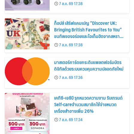
30%
7 ส.ค. 69 17:38
ท็อปส์ เสิร์ฟแคมเปญ “Discover UK:
Bringing British Favourites to You”
ขนทัพของอร่อยและไอเท็มฮิตจากสหราช
อาณาจักร ส่งตรงถึงมือตั้งแต่วันนี้ – 18
7 ส.ค. 69 17:38
สิงหาคมนี้
มาสเตอร์การ์ดยกระดับแพลตฟอร์มบัตร
ดิจิทัลด้วยระบบควบคุมความปลอดภัยใหม่
7 ส.ค. 69 17:36
เคทีซี–เจซีบี รุกหมวดความงาม รับเทรนด์
Self-careจำนวนสมาชิกใช้จ่ายหมวด
เครื่องสำอางเพิ่ม 26%
7 ส.ค. 69 17:34