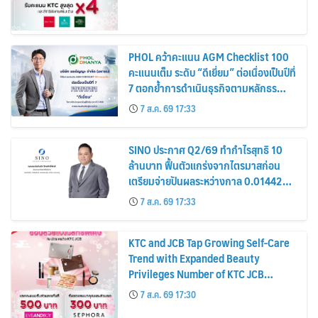
PHOL คว้าคะแนน AGM Checklist 100
คะแนนเต็ม ระดับ “ดีเยี่ยม” ต่อเนื่องเป็นปีที่
7 ตอกย้ำการดำเนินธุรกิจตามหลักธร
รมาภิบาล โปร่งใส สร้างความเชื่อมั่นผู้ถือ
7 ส.ค. 69 17:33
หุ้น
SINO ประกาศ Q2/69 ทำกำไรสุทธิ 10
ล้านบาท ฟื้นตัวแกร่งจากไตรมาสก่อน
เตรียมจ่ายปันผลระหว่างกาล 0.014423
บาทต่อหุ้น ครึ่งปีหลังมุ่งเติบโตต่อเนื่อง
7 ส.ค. 69 17:33
KTC and JCB Tap Growing Self-Care
Trend with Expanded Beauty
Privileges Number of KTC JCB
Cardmembers Spending on
7 ส.ค. 69 17:30
Cosmetics Rises 26%