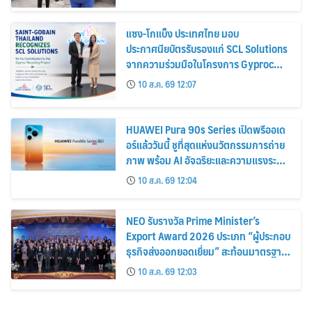
แซง-โกแบ็ง ประเทศไทย มอบ
ประกาศนียบัตรรับรองแก่ SCL Solutions
จากความร่วมมือในโครงการ Gyproc
Recycling
10 ส.ค. 69 12:07
HUAWEI Pura 90s Series เปิดพรีออเด
อร์แล้ววันนี้ ชูที่สุดแห่งนวัตกรรมการถ่าย
ภาพ พร้อม AI อัจฉริยะและความแรงระดับ
5G Advanced
10 ส.ค. 69 12:04
NEO รับรางวัล Prime Minister’s
Export Award 2026 ประเภท “ผู้ประกอบ
ธุรกิจส่งออกยอดเยี่ยม” สะท้อนมาตรฐาน
การดำเนินธุรกิจ พร้อมยกระดับศักยภาพ
10 ส.ค. 69 12:03
สินค้าไทยสู่ตลาดโลก