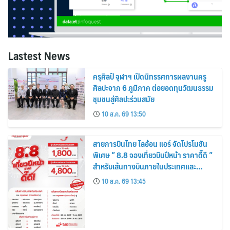
Lastest News
ครุศิลป์ จุฬาฯ เปิดนิทรรศการผลงานครู
ศิลปะจาก 6 ภูมิภาค ต่อยอดทุนวัฒนธรรม
ชุมชนสู่ศิลปะร่วมสมัย
10 ส.ค. 69 13:50
สายการบินไทย ไลอ้อน แอร์ จัดโปรโมชัน
พิเศษ ” 8.8 จองเที่ยวบินปีหน้า ราคาดี๊ดี ”
สำหรับเส้นทางบินภายในประเทศและ
ระหว่างประเทศ
10 ส.ค. 69 13:45