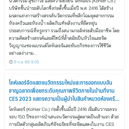
นวัตกรรม สุขภาวะ และความยั่งยืน โคห์เลอร์ (Kohler Co.)
บริษัทชั้นนำระดับโลกซึ่งก่อตั้งขึ้นเมื่อปี พ.ศ. 2416 ได้สร้าง
มรดกแห่งการสร้างสรรค์นวัตกรรมที่พลิกโฉมอุตสาหกรรม
ห้องครัวและห้องน้ำ ผลิตภัณฑ์พลังงานที่ยืดหยุ่น
ประสบการณ์ที่หรูหรา รวมถึงสนามกอล์ฟระดับมืออาชีพ โดย
ความคิดสร้างสรรค์และดีไซน์ที่ล้ำสมัยเป็นหัวใจและจิต
วิญญาณของแบรนด์โคห์เลอร์และพันธกิจของการใช้ชีวิต
อย่างสง่างาม…
9 ก.พ. 66 9:05
โคห์เลอร์จัดแสดงนวัตกรรมใหม่และการออกแบบอัน
ชาญฉลาดเพื่อยกระดับคุณภาพชีวิตภายในบ้านที่งาน
CES 2023 แสดงความเป็นผู้นำในสินค้าหมวดห้องครัว
และห้องน้ำ
โคห์เลอร์ (Kohler Co.) ก่อตั้งขึ้นเมื่อปี 2416 เริ่มต้นวาระครบ
รอบ 150 ปีของการนำเสนอนวัตกรรมสู่ตลาดเป็นเจ้าแรก ด้วย
การเปิดตัวกลุ่มผลิตภัณฑ์อัจฉริยะที่จะจัดแสดงในงาน CES