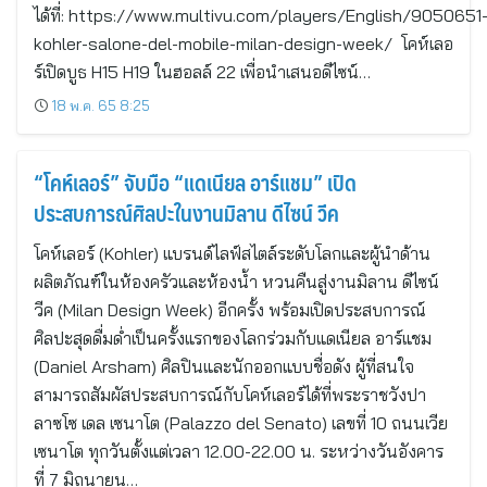
ได้ที่: https://www.multivu.com/players/English/9050651
kohler-salone-del-mobile-milan-design-week/ โคห์เลอ
ร์เปิดบูธ H15 H19 ในฮอลล์ 22 เพื่อนำเสนอดีไซน์…
18 พ.ค. 65 8:25
“โคห์เลอร์” จับมือ “แดเนียล อาร์แชม” เปิด
ประสบการณ์ศิลปะในงานมิลาน ดีไซน์ วีค
โคห์เลอร์ (Kohler) แบรนด์ไลฟ์สไตล์ระดับโลกและผู้นำด้าน
ผลิตภัณฑ์ในห้องครัวและห้องน้ำ หวนคืนสู่งานมิลาน ดีไซน์
วีค (Milan Design Week) อีกครั้ง พร้อมเปิดประสบการณ์
ศิลปะสุดดื่มด่ำเป็นครั้งแรกของโลกร่วมกับแดเนียล อาร์แชม
(Daniel Arsham) ศิลปินและนักออกแบบชื่อดัง ผู้ที่สนใจ
สามารถสัมผัสประสบการณ์กับโคห์เลอร์ได้ที่พระราชวังปา
ลาซโซ เดล เซนาโต (Palazzo del Senato) เลขที่ 10 ถนนเวีย
เซนาโต ทุกวันตั้งแต่เวลา 12.00-22.00 น. ระหว่างวันอังคาร
ที่ 7 มิถุนายน…