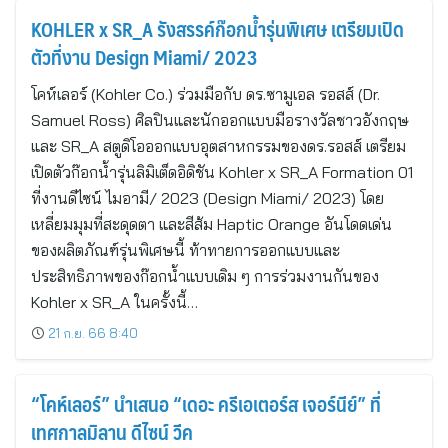
KOHLER x SR_A รังสรรค์ก๊อกน้ำรุ่นพิเศษ เตรียมเปิด
ตัวที่งาน Design Miami/ 2023
โคห์เลอร์ (Kohler Co.) ร่วมมือกับ ดร.ซามูเอล รอสส์ (Dr.
Samuel Ross) ศิลปินและนักออกแบบมือรางวัลชาวอังกฤษ
และ SR_A สตูดิโอออกแบบอุตสาหกรรมของดร.รอสส์ เตรียม
เปิดตัวก๊อกน้ำรุ่นลิมิเต็ดอิดิชัน Kohler x SR_A Formation 01
ที่งานดีไซน์ ไมอามี/ 2023 (Design Miami/ 2023) โดย
เหลี่ยมมุมที่สะดุดตา และสีส้ม Haptic Orange อันโดดเด่น
ของผลิตภัณฑ์รุ่นพิเศษนี้ ท้าทายการออกแบบและ
ประสิทธิภาพของก๊อกน้ำแบบเดิม ๆ การร่วมงานกันของ
Kohler x SR_A ในครั้งนี้…
21 ก.ย. 66 8:40
“โคห์เลอร์” นำเสนอ “เดอะ ครีเอเตอร์ส เจอร์นีย์” ที่
เทศกาลมิลาน ดีไซน์ วีค