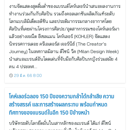
งานจัดแสดงสุดดื่มด่ำของแบรนด์โคห์เลอร์นำเสนอผลงานการ
ทำงานร่วมกันกับศิลปิน รวมถึงคอลเลกชันผลิตภัณฑ์ระดับ
โลกแบบลิมิเต็ดเอดิชัน และประติมากรรมกลางอากาศโดย
ศิลปินที่เคยผ่านโครงการศิลปะ/อุตสาหกรรมของโคห์เลอร์มา
แล้วอย่างเจเน็ต อีเชลแมน โคห์เลอร์ (KOHLER) จัดแสดง
นิทรรศการเดอะ ครีเอเตอร์ส เจอร์นีย์ (The Creator’s
Journey) ในเทศกาลมิลาน ดีไซน์ วีค (Milan Design Week)
นำเสนอแบรนด์อันโดดเด่นที่จับมือกับศิลปินหญิงร่วมสมัย 4
คน 4 ประเทศ…
29 มี.ค. 66 8:00
โคห์เลอร์ฉลอง 150 ปีของความกล้าได้กล้าเสีย ความ
สร้างสรรค์ และการสร้างผลกระทบ พร้อมกำหนด
ทิศทางของแบรนด์ในอีก 150 ปีข้างหน้า
บริษัทระดับโลกยึดมั่นในเสาหลักของแบรนด์ ได้แก่ ดีไซน์