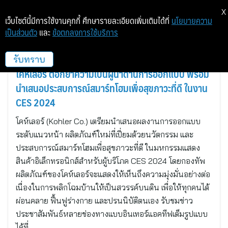
X
เว็บไซต์นี้มีการใช้งานคุกกี้ ศึกษารายละเอียดเพิ่มเติมได้ที่
นโยบายความ
เป็นส่วนตัว
และ
ข้อตกลงการใช้บริการ
โคห์เลอร์, วิสคอนซิน
รับทราบ
โคห์เลอร์ ตอกย้ำความเป็นผู้นำด้านการออกแบบ พร้อม
นำเสนอประสบการณ์สมาร์ทโฮมเพื่อสุขภาวะที่ดี ในงาน
CES 2024
โคห์เลอร์ (Kohler Co.) เตรียมนำเสนอผลงานการออกแบบ
ระดับแนวหน้า ผลิตภัณฑ์ใหม่ที่เปี่ยมด้วยนวัตกรรม และ
ประสบการณ์สมาร์ทโฮมเพื่อสุขภาวะที่ดี ในมหกรรมแสดง
สินค้าอิเล็กทรอนิกส์สำหรับผู้บริโภค CES 2024 โดยกองทัพ
ผลิตภัณฑ์ของโคห์เลอร์จะแสดงให้เห็นถึงความมุ่งมั่นอย่างต่อ
เนื่องในการพลิกโฉมบ้านให้เป็นสวรรค์บนดิน เพื่อให้ทุกคนได้
ผ่อนคลาย ฟื้นฟูร่างกาย และปรนนิบัติตนเอง รับชมข่าว
ประชาสัมพันธ์หลายช่องทางแบบอินเทอร์แอคทีฟเต็มรูปแบบ
ได้ที่…