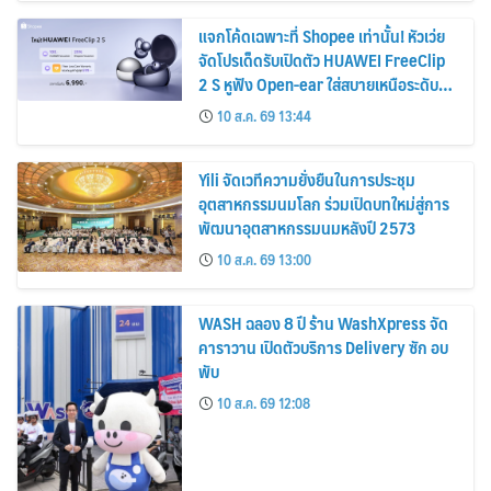
แจกโค้ดเฉพาะที่ Shopee เท่านั้น! หัวเว่ย
จัดโปรเด็ดรับเปิดตัว HUAWEI FreeClip
2 S หูฟัง Open-ear ใส่สบายเหนือระดับ
เคาะราคาพิเศษเริ่มเพียง 6,990 บาท
10 ส.ค. 69 13:44
พร้อมของแถมสุดคุ้ม
Yili จัดเวทีความยั่งยืนในการประชุม
อุตสาหกรรมนมโลก ร่วมเปิดบทใหม่สู่การ
พัฒนาอุตสาหกรรมนมหลังปี 2573
10 ส.ค. 69 13:00
WASH ฉลอง 8 ปี ร้าน WashXpress จัด
คาราวาน เปิดตัวบริการ Delivery ซัก อบ
พับ
10 ส.ค. 69 12:08