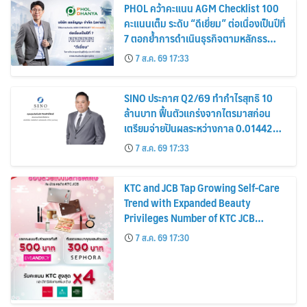
PHOL คว้าคะแนน AGM Checklist 100
คะแนนเต็ม ระดับ “ดีเยี่ยม” ต่อเนื่องเป็นปีที่
7 ตอกย้ำการดำเนินธุรกิจตามหลักธร
รมาภิบาล โปร่งใส สร้างความเชื่อมั่นผู้ถือ
7 ส.ค. 69 17:33
หุ้น
SINO ประกาศ Q2/69 ทำกำไรสุทธิ 10
ล้านบาท ฟื้นตัวแกร่งจากไตรมาสก่อน
เตรียมจ่ายปันผลระหว่างกาล 0.014423
บาทต่อหุ้น ครึ่งปีหลังมุ่งเติบโตต่อเนื่อง
7 ส.ค. 69 17:33
KTC and JCB Tap Growing Self-Care
Trend with Expanded Beauty
Privileges Number of KTC JCB
Cardmembers Spending on
7 ส.ค. 69 17:30
Cosmetics Rises 26%