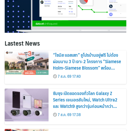
Lastest News
“ไซมิส แอสเสท” ชูโปรบ้านอยู่ฟรี ไม่ต้อง
ผ่อนนาน 3 ปี เจาะ 2 โครงการ “Siamese
Holm–Siamese Blossom” พร้อม
ส่วนลดและสิทธิพิเศษถึง 31 สิงหาคม
7 ส.ค. 69 17:40
2569
ซัมซุง เปิดยอดจองทั่วโลก Galaxy Z
Series เจเนอเรชันใหม่, Watch Ultra2
และ Watch9 สูงกว่ารุ่นก่อนหน้ากว่า
30%
7 ส.ค. 69 17:38