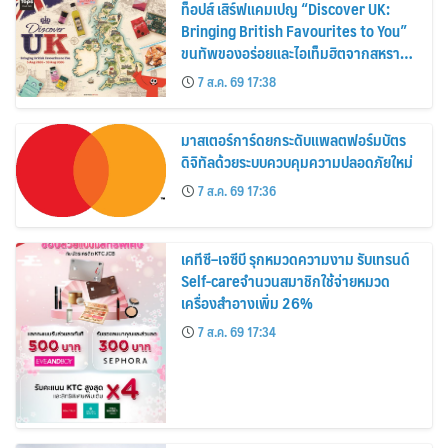
ท็อปส์ เสิร์ฟแคมเปญ “Discover UK:
Bringing British Favourites to You”
ขนทัพของอร่อยและไอเท็มฮิตจากสหราช
อาณาจักร ส่งตรงถึงมือตั้งแต่วันนี้ – 18
7 ส.ค. 69 17:38
สิงหาคมนี้
มาสเตอร์การ์ดยกระดับแพลตฟอร์มบัตร
ดิจิทัลด้วยระบบควบคุมความปลอดภัยใหม่
7 ส.ค. 69 17:36
เคทีซี–เจซีบี รุกหมวดความงาม รับเทรนด์
Self-careจำนวนสมาชิกใช้จ่ายหมวด
เครื่องสำอางเพิ่ม 26%
7 ส.ค. 69 17:34